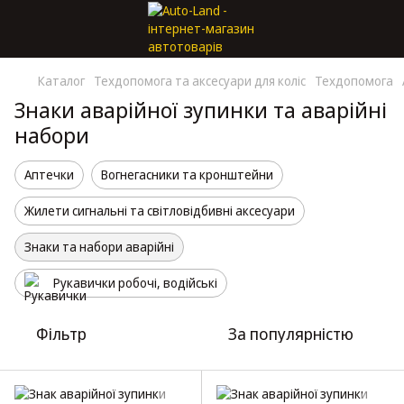
Каталог
Техдопомога та аксесуари для коліс
Техдопомога
Знаки аварійної зупинки та аварійні
набори
Аптечки
Вогнегасники та кронштейни
Жилети сигнальні та світловідбивні аксесуари
Знаки та набори аварійні
Рукавички робочі, водійські
Фільтр
За популярністю