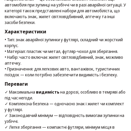
автомобіля при зупинці на узбіччі чи в разі аварійної ситуації. У
категорії також представлені набори для автомобіліста, що
включають знак, жилет світловідбивний, аптечку та інші
засоби безпеки.
Характеристики
• Тип: знак аварійної зупинки у футлярі, складний чи жорсткий
корпус.
• Матеріал: пластик чи метал, футляр-чохол для зберігання.
• Набір: часто включає жилет світловідбивний, знак, можливо
аптечку.
• Призначення: для легкових авто, вантажівок, туристичних
поїздок — коли потрібно забезпечити видимість і безпеку.
Переваги
✓ Максимальна
видимість
на дорозі, особливо в темряві або
під час негоди.
✓ Комплексна безпека — одночасно знак і жилет чи комплект
у футлярі.
✓ Законодавчий мінімум — відповідність вимогам зупинки на
узбіччі.
✓ Легке зберігання — компактні футляри, мінімум місця в