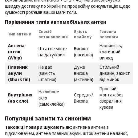
швидку доставку по Україні та професійну консультацію щодо
сумісності роз'ємів вашої магнітоли.
Порівняння типів автомобільних антен
Спосіб
Якість
Головна
Тип антени
встановлення
прийому
перевага
Антена-
Надійність,
Штатне місце
Висока
шток
класичний
на даху/крилі
(пасивна)
(Whip)
вигляд
Плавник
На дах
Дуже
Стильний
акули
(замість
висока
дизайн, захист
(Shark fin)
штатної)
(активна)
від мийок
Простий
На лобове
Внутрішня
Середня/
монтаж без
скло
(на скло)
Висока
свердління
(самоклейка)
кузова
Популярні запити та синоніми
Також ці товари шукають як:
активна антена з
підсилювачем, антена плавник акули, шток антени на ланос,