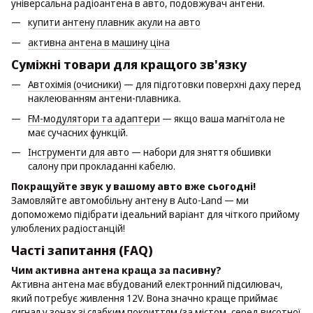
універсальна радіоантена в авто, подовжувач антени.
купити антену плавник акули на авто
активна антена в машину ціна
Суміжні товари для кращого зв'язку
Автохімія (очисники)
— для підготовки поверхні даху перед
наклеюванням антени-плавника.
FM-модулятори та адаптери
— якщо ваша магнітола не
має сучасних функцій.
Інструменти для авто
— набори для зняття обшивки
салону при прокладанні кабелю.
Покращуйте звук у вашому авто вже сьогодні!
Замовляйте автомобільну антену в Auto-Land — ми
допоможемо підібрати ідеальний варіант для чіткого прийому
улюблених радіостанцій!
Часті запитання (FAQ)
Чим активна антена краща за пасивну?
Активна антена має вбудований електронний підсилювач,
який потребує живлення 12V. Вона значно краще приймає
сигнал у зонах зі слабким покриттям (за містом, серед висотної