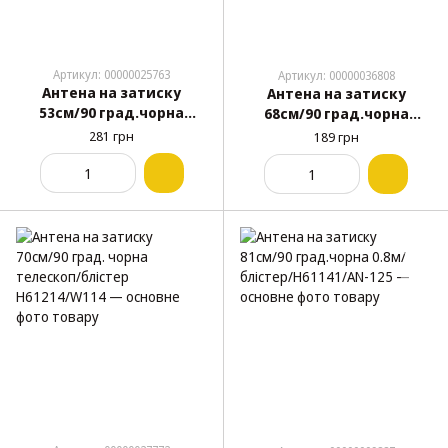
Артикул: 00000025763
Артикул: 00000036808
Антена на затиску
Антена на затиску
53см/90 град.чорна
68см/90 град.чорна
0.53м/блистер Н61224
"Турбо-02" - Форсаж -
281 грн
189 грн
(Аналог AN-124)
ультра з підсилювачем -
тонка