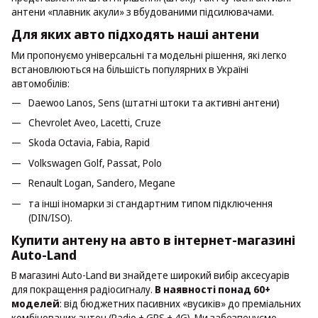
антени «плавник акули» з вбудованими підсилювачами.
Для яких авто підходять наші антени
Ми пропонуємо універсальні та модельні рішення, які легко
встановлюються на більшість популярних в Україні
автомобілів:
Daewoo Lanos, Sens (штатні штоки та активні антени)
Chevrolet Aveo, Lacetti, Cruze
Skoda Octavia, Fabia, Rapid
Volkswagen Golf, Passat, Polo
Renault Logan, Sandero, Megane
та інші іномарки зі стандартним типом підключення
(DIN/ISO).
Купити антену на авто в інтернет-магазині
Auto-Land
В магазині Auto-Land ви знайдете широкий вибір аксесуарів
для покращення радіосигналу.
В наявності понад 60+
моделей
: від бюджетних пасивних «вусиків» до преміальних
комбінованих антен (Radio + GPS + 4G). Ми забезпечуємо