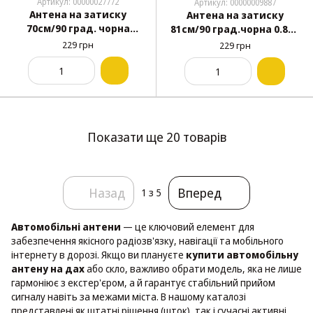
Артикул: 00000027772
Артикул: 00000009887
Антена на затиску
Антена на затиску
70см/90 град. чорна
81см/90 град.чорна 0.8м/
телескоп/блістер
блістер/Н61141/АN-125
229 грн
229 грн
Н61214/W114
Показати ще 20 товарів
Назад
Вперед
1
з 5
Автомобільні антени
— це ключовий елемент для
забезпечення якісного радіозв'язку, навігації та мобільного
інтернету в дорозі. Якщо ви плануєте
купити автомобільну
антену на дах
або скло, важливо обрати модель, яка не лише
гармоніює з екстер'єром, а й гарантує стабільний прийом
сигналу навіть за межами міста. В нашому каталозі
представлені як штатні рішення (шток), так і сучасні активні