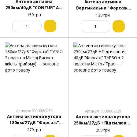
Антена активна
Антена активна
250км/40дБ "CONTUR" AE-
Вертикальна "Форсаж"
033 (2 підсил./індикатор
Vertical 444
159 грн
129 грн
бортової мережі)
Артикул: 00000053252
Артикул: 00000058229
Антена активна кутова
Антена активна кутова
180км/27дБ "Форсаж"
250км/27дБ + Підсилювач
ТУРБО 2 полотна Місто(
40дБ "Форсаж" ТУРБО + 2
279 грн
299 грн
Висока якість прийому)
полотна Місто / Трас.