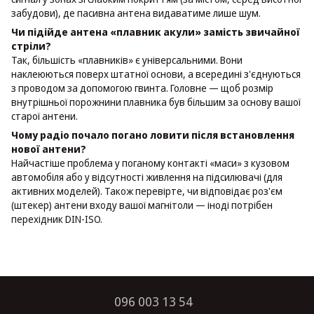
забудови), де пасивна антена видаватиме лише шум.
Чи підійде антена «плавник акули» замість звичайної
стріли?
Так, більшість «плавників» є універсальними. Вони
наклеюються поверх штатної основи, а всередині з'єднуються
з проводом за допомогою гвинта. Головне — щоб розмір
внутрішньої порожнини плавника був більшим за основу вашої
старої антени.
Чому радіо почало погано ловити після встановлення
нової антени?
Найчастіше проблема у поганому контакті «маси» з кузовом
автомобіля або у відсутності живлення на підсилювачі (для
активних моделей). Також перевірте, чи відповідає роз'єм
(штекер) антени входу вашої магнітоли — іноді потрібен
перехідник DIN-ISO.
096 003 13 54