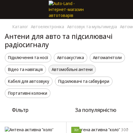
Каталог
Автоелектроніка
Автозвук та мультимедіа
Автомо
Антени для авто та підсилювачі
радіосигналу
Підключення та носії
Автоакустика
Автомагнітоли
Відео та навігація
Автомобільні антени
Кабелі для автозвуку
Підсилювачі та сабвуфери
Портативні колонки
Фільтр
За популярністю
Хіт