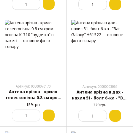
Артикул: 00000070170
Артикул: 00000003065
Антена врізна - крило
Антена врізна в дах -
телескопічна 0.8 cм хром
нахил 51- болт 6-ка - "Bat
основа K-710 "вудочка" в
Galaxy" Н61522
159 грн
229 грн
пакеті