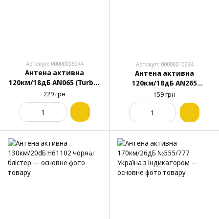
Артикул: 00000006044
Артикул: 00000010294
Антена активна
Антена активна
120км/18дБ AN065 (Turbo)
120км/18дБ AN265
35см
(Volcano) 35см
229 грн
159 грн