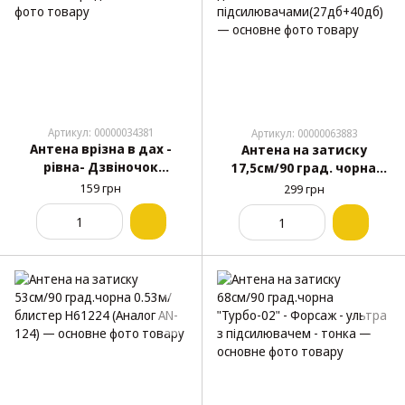
Артикул: 00000034381
Артикул: 00000063883
Антена врізна в дах -
Антена на затиску
рівна- Дзвіночок
17,5см/90 град. чорна
70cм"Triada" BA 60-03 1
"Дальнобой" - Форсаж - з
159 грн
299 грн
виток посередині
двома
підсилювачами(27дб+40
дб)