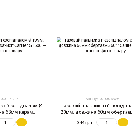
00000061716
Артикул: 00000062898
 з п'єзопідпалом Ø
Газовий пальник з п'єзопідпа
на 68мм керам.
20мм, довжина 60мм обертаєм
rlife" GT506
"Carlife" GT503
344 грн