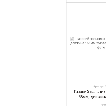
Артикул: 
Газовий пальник
68мм, довжин
2602
22