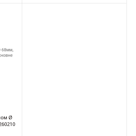
лом Ø
260210