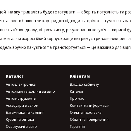
дей і на яку тривалість будете готувати — оберіть потужність та ро
тип газового балона чи картриджа підходить горілка — сумісність ва
вність п’єзопідпалу, вітрозахисту, регулювання полум’я — корисні фу
ія: метал чи жаростійкий корпус краще витримує тривале використа
одель зручно пакується та транспортується — це важливо для від
Каталог
Клієнтам
Автоелектроніка
Вхід до кабінету
Автохімія та догляд за авто
Каталог
Автоінструменти
Про нас
Аксесуари в салон
Контактна інформація
Багажники та кемпінг
Оплата і доставка
Кузов та оптика
Обмін та повернення
Освіжувачі в авто
Гарантія