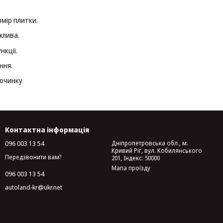
змір плитки.
жлива.
нкції.
ння.
починку
Контактна інформація
096 003 13 54
Дніпропетровська обл., м.
Кривий Ріг, вул. Кобилянського
Передзвонити вам?
201, Індекс: 50000
Мапа проїзду
096 003 13 54
autoland-kr@ukr.net