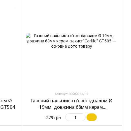
Артикул: 00000061715
лом Ø
Газовий пальник з п'єзопідпалом Ø
" GT504
19мм, довжина 68мм керам.
захист"Carlife" GT505
279 грн