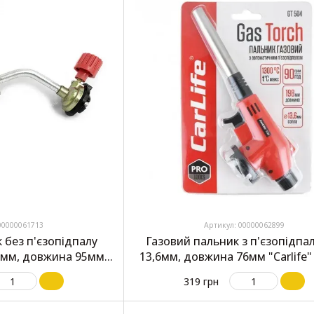
00000061713
Артикул: 00000062899
 без п'єзопідпалу
Газовий пальник з п'єзопідпа
2мм, довжина 95мм
13,6мм, довжина 76мм "Carlife
fe" GT501
319 грн