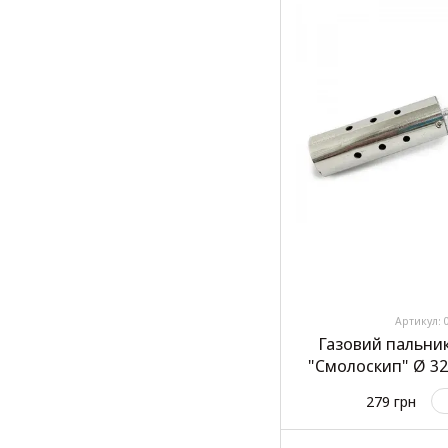
Артикул: 
Газовий пальник
"Смолоскип" Ø 3
"Carli
279 грн