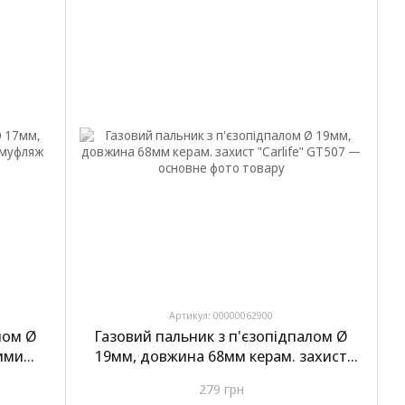
Артикул: 00000062900
лом Ø
Газовий пальник з п'єзопідпалом Ø
ими
19мм, довжина 68мм керам. захист
"Carlife" GT507
279 грн