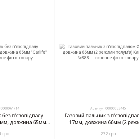
00000061714
Артикул: 00000053445
 без п'єзопідпалу
Газовий пальник з п'єзопідпа
5мм, довжина 65мм
17мм, довжина 66мм (2 реж
fe" GT502
полум'я) Камуфляж №888
9 грн
232 грн