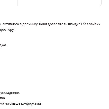
дів, активного відпочинку. Вони дозволяють швидко і без зайвих
 простору.
джа.
 ускладнене.
ива.
вома чи більше конфорками.