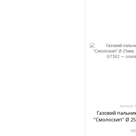
Артикул: 
Газовий пальник
"Смолоскип" Ø 2
"Carli
18