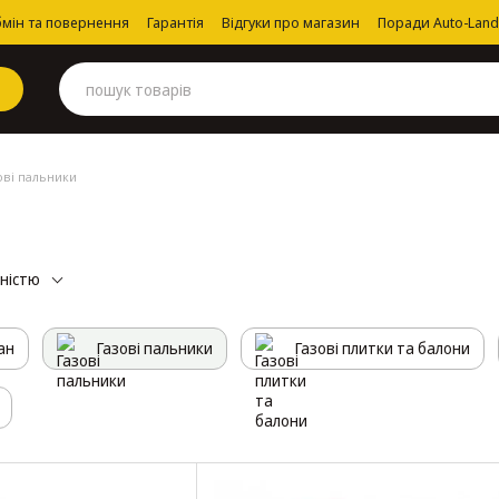
мін та повернення
Гарантія
Відгуки про магазин
Поради Auto-Land
ові пальники
рністю
ан
Газові пальники
Газові плитки та балони