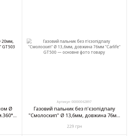
Артикул: 00000062897
лом Ø
Газовий пальник без п'єзопідпалу
.360°
"Смолоскип" Ø 13,6мм, довжина 76мм
"Carlife" GT500
229 грн