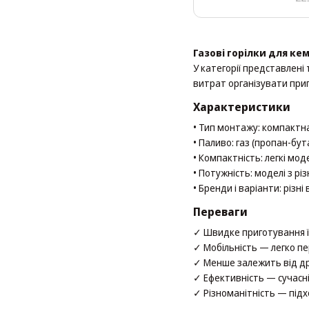
Газові горілки для ке
У категорії представлені 
витрат організувати приг
Характеристики
• Тип монтажу: компактн
• Паливо: газ (пропан-бу
• Компактність: легкі мо
• Потужність: моделі з р
• Бренди і варіанти: різн
Переваги
✓ Швидке приготування їж
✓ Мобільність — легко пе
✓ Менше залежить від др
✓ Ефективність — сучасн
✓ Різноманітність — підх