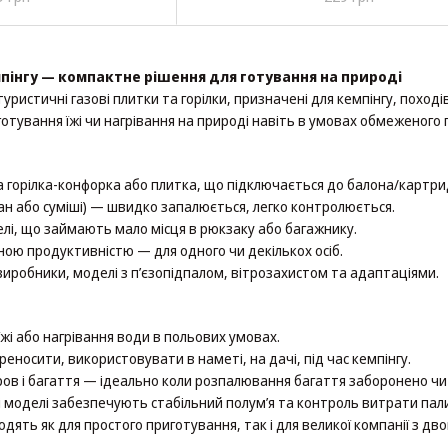
мпінгу — компактне рішення для готування на природі
туристичні газові плитки та горілки, призначені для кемпінгу, похо
отування їжі чи нагрівання на природі навіть в умовах обмеженого
а горілка-конфорка або плитка, що підключається до балона/картри
тан або суміші) — швидко запалюється, легко контролюється.
делі, що займають мало місця в рюкзаку або багажнику.
ізною продуктивністю — для одного чи декількох осіб.
і виробники, моделі з п’єзопідпалом, вітрозахистом та адаптаціями.
і або нагрівання води в польових умовах.
реносити, використовувати в наметі, на дачі, під час кемпінгу.
ов і багаття — ідеально коли розпалювання багаття заборонено чи
і моделі забезпечують стабільний полум’я та контроль витрати пал
одять як для простого приготування, так і для великої компанії з д