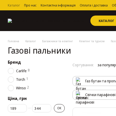
Перейти до основного контенту
Каталог
Про нас
Контактна інформація
Оплата і доставка
Об
Угода користувача
КАТАЛОГ
Головна
Каталог
Багажники та кемпінг
Кемпінг та туризм
Газ
Газові пальники
Бренд
Сортування:
за популя
8
Carlife
1
Torch
Газ бутан та проп
2
Winso
Свічки парафінові
Ціна, грн
Від Ціна, грн
До Ціна, грн
ОК