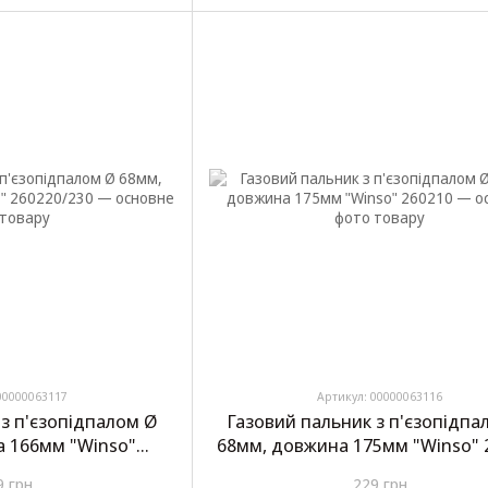
00000063117
Артикул: 00000063116
 з п'єзопідпалом Ø
Газовий пальник з п'єзопідпа
а 166мм "Winso"
68мм, довжина 175мм "Winso" 
20/230
9 грн
229 грн