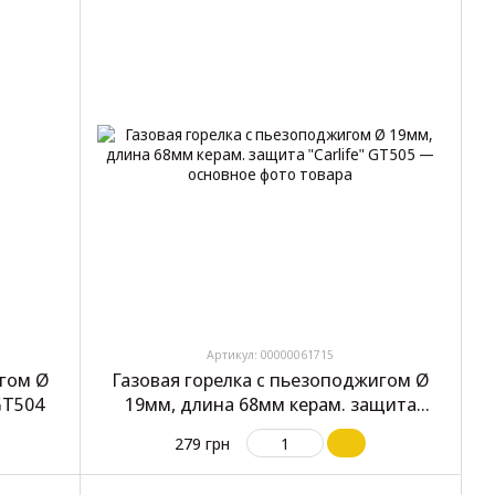
Артикул: 00000061715
игом Ø
Газовая горелка с пьезоподжигом Ø
GT504
19мм, длина 68мм керам. защита
"Carlife" GT505
279 грн