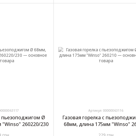
00000063117
Артикул: 00000063116
 с пьезоподжигом Ø
Газовая горелка с пьезоподж
 "Winso" 260220/230
68мм, длина 175мм "Winso" 2
9 грн
229 грн