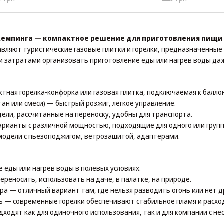
 кемпинга — компактное решение для приготовления пищи
авляют туристические газовые плитки и горелки, предназначенные 
 затратами организовать приготовление еды или нагрев воды даж
актная горелка-конфорка или газовая плитка, подключаемая к балло
утан или смеси) — быстрый розжиг, лёгкое управление.
дели, рассчитанные на переноску, удобны для транспорта.
арианты с различной мощностью, подходящие для одного или груп
 модели с пьезоподжигом, ветрозашитой, адаптерами.
 еды или нагрев воды в полевых условиях.
ереносить, использовать на даче, в палатке, на природе.
ра — отличный вариант там, где нельзя разводить огонь или нет д
ь — современные горелки обеспечивают стабильное пламя и расход
ходят как для одиночного использования, так и для компании с н