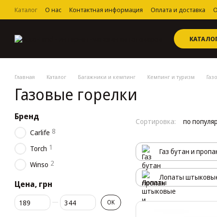
Перейти к основному контенту
Каталог
О нас
Контактная информация
Оплата и доставка
О
Пользовательское соглашение
КАТАЛО
Главная
Каталог
Багажники и кемпинг
Кемпинг и туризм
Газ
Газовые горелки
Бренд
Сортировка:
по популя
8
Carlife
1
Torch
Газ бутан и пропа
2
Winso
Лопаты штыковые 
Цена, грн
От Цена, грн
До Цена, грн
OK