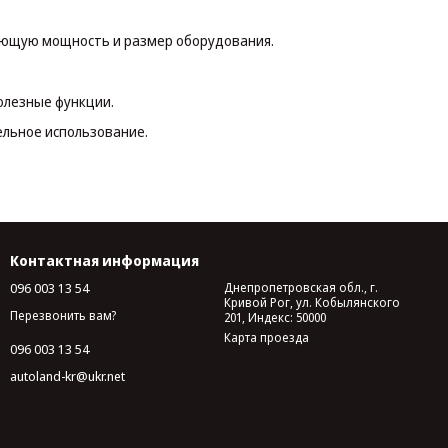
ующую мощность и размер оборудования.
олезные функции.
ельное использование.
Контактная информация
096 003 13 54
Днепропетровская обл., г.
Кривой Рог, ул. Кобылянского
Перезвонить вам?
201, Индекс: 50000
Карта проезда
096 003 13 54
autoland-kr@ukr.net