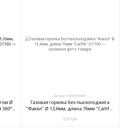
Артикул: 00000062897
игом Ø
Газовая горелка без пьезоподжига
 360°
"Факел" Ø 13,6мм, длина 76мм "Carlife"
GT500
229 грн