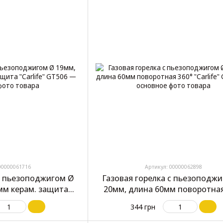
00000061716
Артикул: 00000062898
 с пьезоподжигом Ø
Газовая горелка с пьезоподж
мм керам. защита
20мм, длина 60мм поворотная
fe" GT506
"Carlife" GT503
344 грн