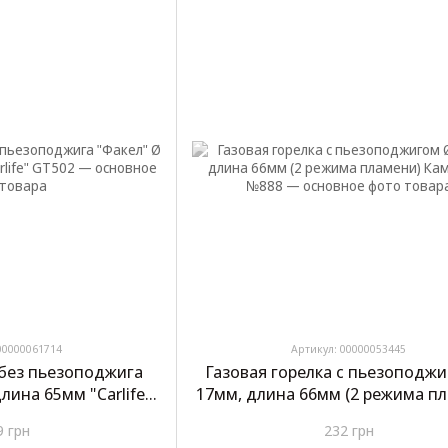
00000061714
Артикул: 00000053445
 без пьезоподжига
Газовая горелка с пьезоподж
лина 65мм "Carlife"
17мм, длина 66мм (2 режима п
502
Камуфляж №888
9 грн
232 грн