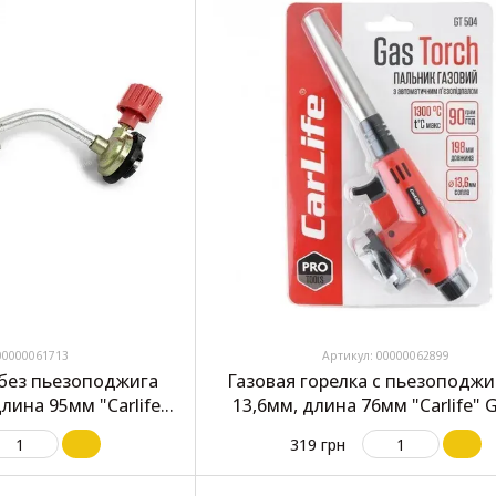
00000061713
Артикул: 00000062899
 без пьезоподжига
Газовая горелка с пьезоподж
лина 95мм "Carlife"
13,6мм, длина 76мм "Carlife" 
501
319 грн