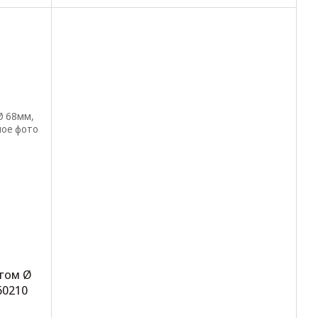
игом Ø
60210