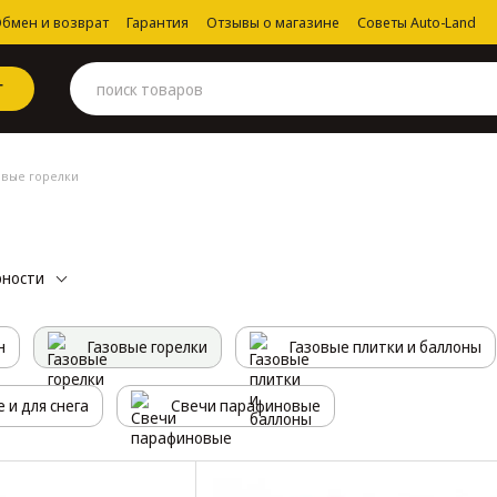
бмен и возврат
Гарантия
Отзывы о магазине
Советы Auto-Land
Г
овые горелки
рности
н
Газовые горелки
Газовые плитки и баллоны
и для снега
Свечи парафиновые