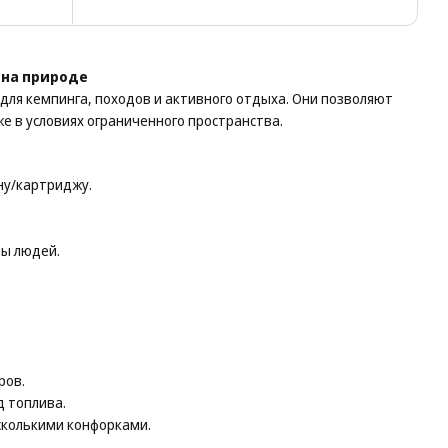
 на природе
для кемпинга, походов и активного отдыха. Они позволяют
е в условиях ограниченного пространства.
ну/картриджу.
пы людей.
ров.
 топлива.
есколькими конфорками.