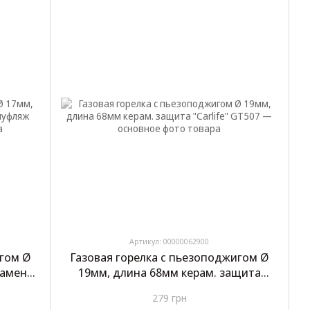
Артикул: 00000062900
игом Ø
Газовая горелка с пьезоподжигом Ø
ламени)
19мм, длина 68мм керам. защита
"Carlife" GT507
279 грн