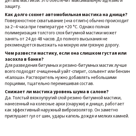
деталь мастикой. Это обеспечит максимальную адгезию и
защиту.
Как долго сохнет автомобильная мастика на днище?
Поверхностное схватывание («на отлип») обычно происходит
за 2–4 часа при температуре +20 °C. Однако полная
полимеризация толстого слоя битумной мастики может
занять от 24 до 48 часов. До полного высыхания не
рекомендуется выезжать на мокрую или грязную дорогу.
Чем развести мастику, если она слишком густая или
засохла в банке?
Для разведения битумных и резино-битумных мастик лучше
всего подходят очищенный уайт-спирит, сольвент или бензин
«Калоша». Растворитель нужно добавлять небольшими
порциями, тщательно перемешивая состав.
Снижает ли мастика уровень шума в салоне?
Да. Толстый вязкоупругий слой резино-битумной мастики,
нанесенный на колесные арки (снаружи) и днище, работает
как эффективный наружный виброизолятор. Он заметно
приглушает гул от шин, удары капель дождя и мелких камней.