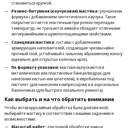
становиться хрупкой.
Резино-битумная (каучуковая) мастика:
улучшенная
формула с добавлением синтетического каучука. Такое
покрытие остается эластичным при резких перепадах
температур, не трескается зимой и обладает отличными
антигравийными и шумопоглощающими свойствами.
Сланцевая мастика:
составы с добавлением
армирующих наполнителей, создающие чрезвычайно
прочный слой, устойчивый к сильному абразивному износу
(идеально для открытых колесных арок).
По формату упаковки:
мастики выпускаются в
металлических или пластиковых банках/ведрах (для
нанесения кистью или шпателем), в евробаллонах под
пистолет (для нанесения компрессором) и в аэрозольных
баллончиках (для быстрого локального ремонта).
Как выбрать и на что обратить внимание
Чтобы антикоррозийная обработка была долговечной,
выбирайте мастику в соответствии с вашими задачами и
возможностями:
Масштаб работ:
для полной обработки днища