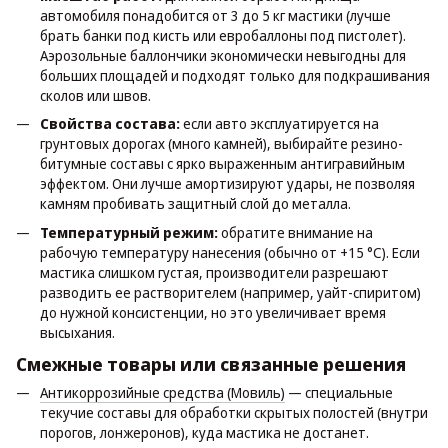
автомобиля понадобится от 3 до 5 кг мастики (лучше
брать банки под кисть или евробаллоны под пистолет).
Аэрозольные баллончики экономически невыгодны для
больших площадей и подходят только для подкрашивания
сколов или швов.
Свойства состава:
если авто эксплуатируется на
грунтовых дорогах (много камней), выбирайте резино-
битумные составы с ярко выраженным антигравийным
эффектом. Они лучше амортизируют удары, не позволяя
камням пробивать защитный слой до металла.
Температурный режим:
обратите внимание на
рабочую температуру нанесения (обычно от +15 °C). Если
мастика слишком густая, производители разрешают
разводить ее растворителем (например, уайт-спиритом)
до нужной консистенции, но это увеличивает время
высыхания.
Смежные товары или связанные решения
Антикоррозийные средства (Мовиль)
— специальные
текучие составы для обработки скрытых полостей (внутри
порогов, лонжеронов), куда мастика не достанет.