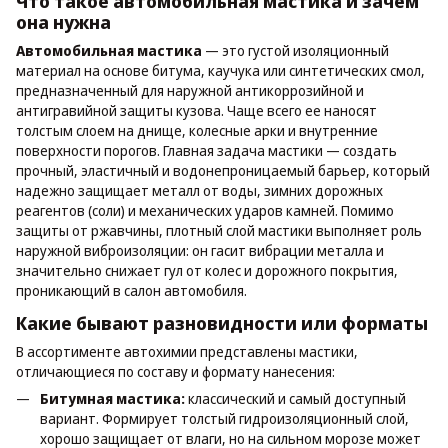
Что такое автомобильная мастика и зачем
она нужна
Автомобильная мастика
— это густой изоляционный
материал на основе битума, каучука или синтетических смол,
предназначенный для наружной антикоррозийной и
антигравийной защиты кузова. Чаще всего ее наносят
толстым слоем на днище, колесные арки и внутренние
поверхности порогов. Главная задача мастики — создать
прочный, эластичный и водонепроницаемый барьер, который
надежно защищает металл от воды, зимних дорожных
реагентов (соли) и механических ударов камней. Помимо
защиты от ржавчины, плотный слой мастики выполняет роль
наружной виброизоляции: он гасит вибрации металла и
значительно снижает гул от колес и дорожного покрытия,
проникающий в салон автомобиля.
Какие бывают разновидности или форматы
В ассортименте автохимии представлены мастики,
отличающиеся по составу и формату нанесения:
Битумная мастика:
классический и самый доступный
вариант. Формирует толстый гидроизоляционный слой,
хорошо защищает от влаги, но на сильном морозе может