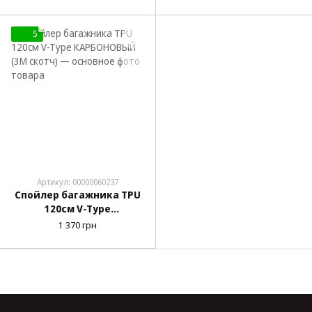
катафотом
сигналом и поворотами,
что бегают (4 188)
5
Артикул: 00000060237
Спойлер багажника TPU
120см V-Type
КАРБОНОВЫЙ (3М скотч)
1 370 грн