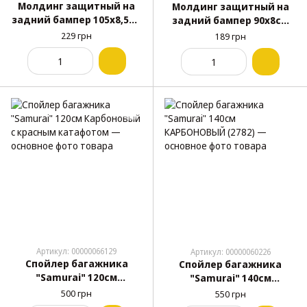
Молдинг защитный на
Молдинг защитный на
задний бампер 105х8,5см
задний бампер 90х8см
(Джип) черный силикон
(Седан) черный силикон
229 грн
189 грн
на 3М скотче (1шт)
на 3М скотче (1шт)
Артикул: 00000066129
Артикул: 00000060226
Спойлер багажника
Спойлер багажника
"Samurai" 120см
"Samurai" 140см
Карбоновый с красным
КАРБОНОВЫЙ (2782)
500 грн
550 грн
катафотом