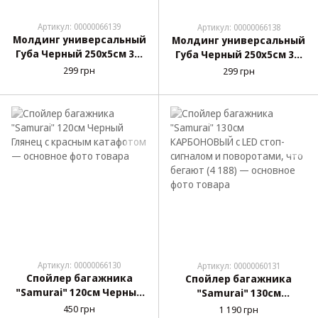
Артикул: 00000066139
Артикул: 00000066138
Молдинг универсальный
Молдинг универсальный
Губа Черный 250х5см 3М
Губа Черный 250х5см 3М
скотч (резиновый)
скотч (Пена) (без
299 грн
299 грн
коробка "Samurai"
упаковки)
Артикул: 00000066130
Артикул: 00000060131
Спойлер багажника
Спойлер багажника
"Samurai" 120см Черный
"Samurai" 130см
Глянец с красным
КАРБОНОВЫЙ с LED стоп-
450 грн
1 190 грн