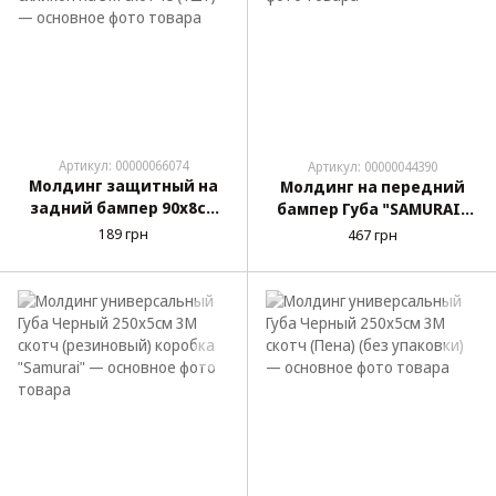
Артикул: 00000066074
Артикул: 00000044390
Молдинг защитный на
Молдинг на передний
задний бампер 90х8см
бампер Губа "SAMURAI"
(Седан) черный/красный
Carbon 250х5см
189 грн
467 грн
силикон на 3М скотче
(1шт)