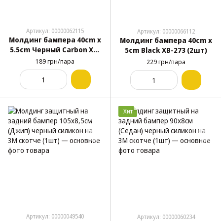
Артикул: 00000062115
Артикул: 00000066112
Молдинг бампера 40cm x
Молдинг бампера 40cm x
5.5cm Черный Carbon XB-
5cm Black XB-273 (2шт)
269 (2шт)
189 грн/пара
229 грн/пара
Хит
Артикул: 00000049540
Артикул: 00000060234