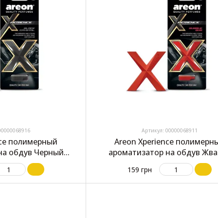
00000068916
Артикул: 00000068911
nce полимерный
Areon Xperience полимерн
на обдув Черный
ароматизатор на обдув Жва
сталл
159 грн