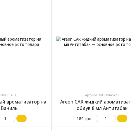
00000066916
Артикул: 00000046429
вый ароматизатор на
Areon CAR жидкий ароматизат
 Ваниль
обдув 8 мл Антитабак
189 грн