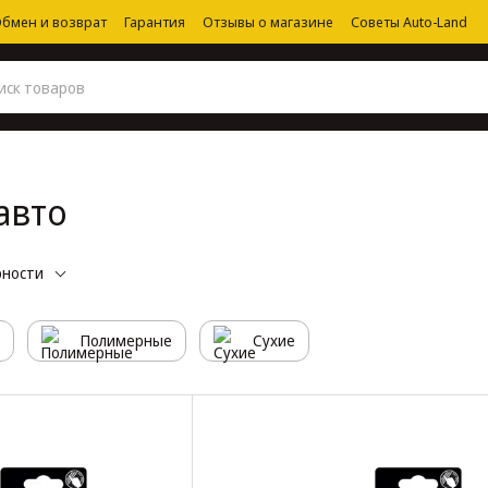
бмен и возврат
Гарантия
Отзывы о магазине
Советы Auto-Land
авто
рности
Полимерные
Сухие