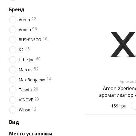
Бренд
22
Areon
96
Aroma
10
BUSHINECO
15
K2
60
Little Joe
52
Marcus
14
Max Benjamin
Артикул: 
Areon Xperie
20
Tasotti
ароматизатор 
23
VINOVE
Кри
159 грн
12
Winso
Вид
Место установки