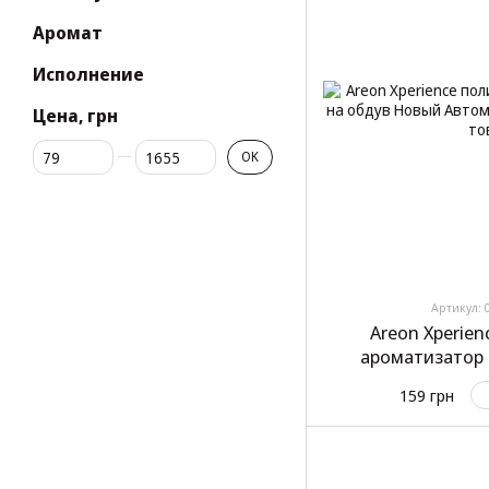
Аромат
Исполнение
Цена, грн
От Цена, грн
До Цена, грн
OK
Артикул: 
Areon Xperie
ароматизатор 
Авто
159 грн