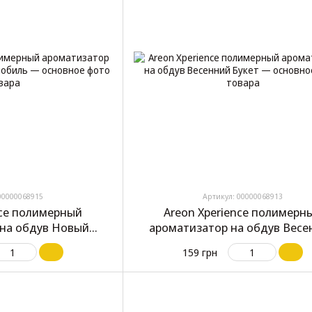
00000068915
Артикул: 00000068913
nce полимерный
Areon Xperience полимерн
на обдув Новый
ароматизатор на обдув Весе
мобиль
Букет
159 грн