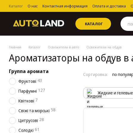
Перейти к основному контенту
Каталог
О нас
Контактная информация
Оплата и доставка
О
Пользовательское соглашение
КАТАЛОГ
Главная
Каталог
Освежители в авто
Освежители на обдув
Ароматизаторы на обдув в 
Группа аромата
Сортировка:
по популя
43
Фруктові
127
Парфумні
Жидкие и гелевые
7
Квіткові
58
Свіжі та морські
28
Цитрусові
61
Солодкі