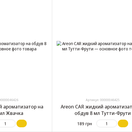
00000046426
Артикул: 00000046425
й ароматизатор на
Areon CAR жидкий ароматизат
 мл Жвачка
обдув 8 мл Тутти-Фрути
189 грн