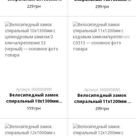
кодовым замком
цилиндровым замком
229 грн
299 грн
стальной Greys Spiral
стальной/2 ключа Greys
Lock №GR30810
Spiral Lock №GR51010
Артикул: 00000058999
Артикул: 00000058995
Велосипедный замок
Велосипедный замок
спиральный 10х1300мм с
спиральный 11х1200мм с
цилиндровым замком/2
кодовым замком/
159 грн
299 грн
ключа/крепление S3
крепление C0513
(черный)