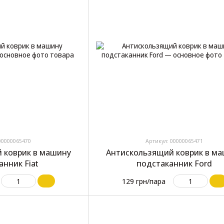
00000065470
Артикул: 00000065471
 коврик в машину
Антискользящий коврик в м
анник Fiat
подстаканник Ford
129 грн/пара