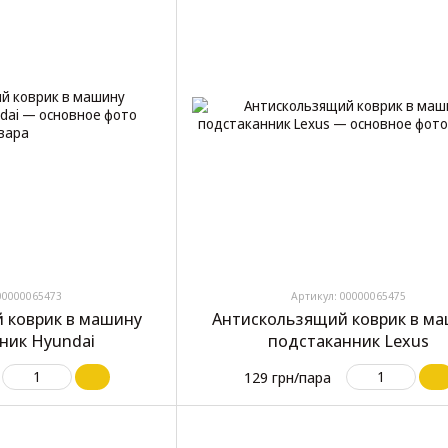
00000065473
Артикул: 00000065475
 коврик в машину
Антискользящий коврик в м
ник Hyundai
подстаканник Lexus
129 грн/пара