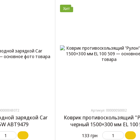
Хит
00000069372
Артикул: 00000050002
одной зарядкой Car
Коврик противоскользящий "Р
15W ABT9479
черный 1500×300 мм EL 100 
133 грн