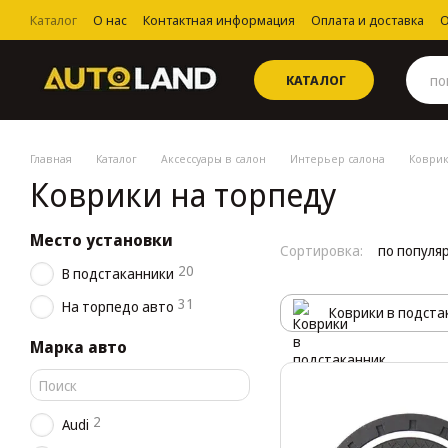
Перейти к основному контенту
Каталог
О нас
Контактная информация
Оплата и доставка
О
Пользовательское соглашение
КАТАЛОГ
Главная
Каталог
Аксессуары в салон
Интерьер салона
Коврик
Коврики на торпеду
Место установки
Сортировка:
по популя
20
В подстаканники
31
На торпедо авто
Коврики в подста
Марка авто
2
Audi