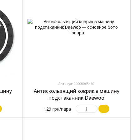
Артикул: 00000065469
ашину
Антискользящий коврик в машину
подстаканник Daewoo
129 грн/пара