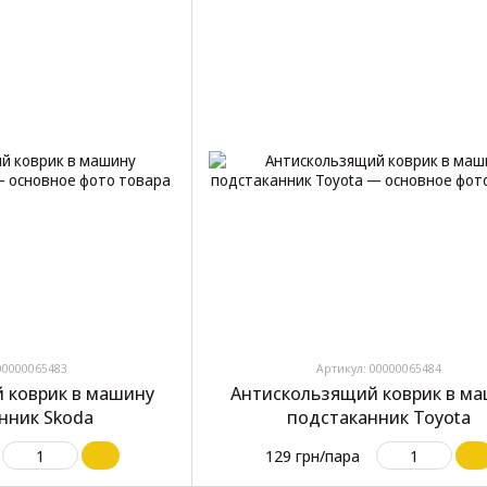
00000065483
Артикул: 00000065484
 коврик в машину
Антискользящий коврик в м
нник Skoda
подстаканник Toyota
129 грн/пара