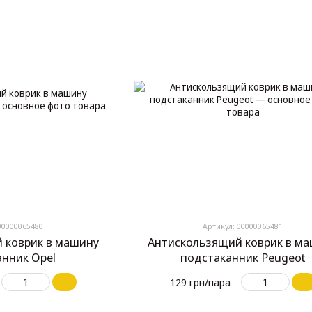
00000065480
Артикул: 00000065481
 коврик в машину
Антискользящий коврик в м
анник Opel
подстаканник Peugeot
129 грн/пара