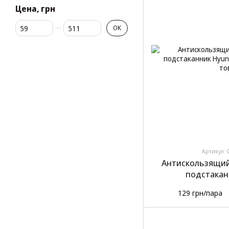
Цена, грн
От Цена, грн
До Цена, грн
OK
Артикул: 
Антискользящий
подстакан
129 грн/пара