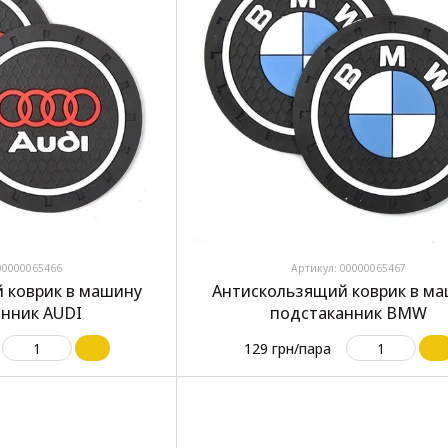
00000065466
Артикул: 00000065467
 коврик в машину
Антискользящий коврик в м
нник AUDI
подстаканник BMW
129 грн/пара