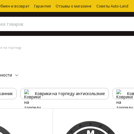
бмен и возврат
Гарантия
Отзывы о магазине
Советы Auto-Land
и на торпеду
рности
канник
Коврики на торпеду антискользкие
Ков