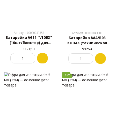
Артикул: 00000043353
Артикул: 00000043580
Батарейка AG11 "VIDEX"
Батарейка ААА/R03
(10шт/блистер) для
KODAK (техническая
пультов/часов
упаковка)
112 грн
99 грн
Хит