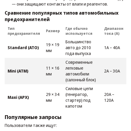
— они защищают контакты от влаги и реагентов.
Сравнение популярных типов автомобильных
предохранителей
Тип
Где обычно
Диапазон
Размер
предохранителя
используется
тока (А)
Большинство
19 × 19
Standard (ATO)
авто до 2010
1А – 40А
мм
года выпуска
Современные
11 × 16
легковые
Mini (ATM)
2А – 30А
мм
автомобили
(салонный блок)
Силовые цепи
29 × 34
(генератор,
20А –
Maxi (APX)
мм
стартер) под
120А
капотом
Популярные запросы
Пользователи также ищут: