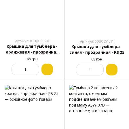
Артикул: 00000051590
Артикул: 00000051591
Крышка для тумблера -
Крышка для тумблера -
оранжевая - прозрачная
синяя - прозрачная - RS 25
- RS 25
68 грн
68 грн