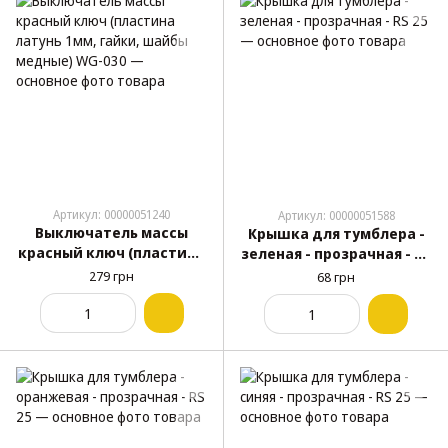
Артикул: 00000051240
Артикул: 00000051588
Выключатель массы
Крышка для тумблера -
красный ключ (пластина
зеленая - прозрачная - RS
латунь 1мм, гайки,
25
279 грн
68 грн
шайбы медные) WG-030