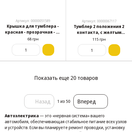
Артикул: 00000051589
Артикул: 00000067117
Крышка для тумблера -
Тумблер 2 положения 2
красная - прозрачная - RS
контакта, с желтым
25
подсвечиванием разъем
68 грн
115 грн
под маму ASW-07D
Показать еще 20 товаров
Назад
Вперед
1
из 50
Автоэлектрика
— это «нервная система» вашего
автомобиля, обеспечивающая стабильное питание всех узлов
и устройств. Если вы планируете ремонт проводки, установку