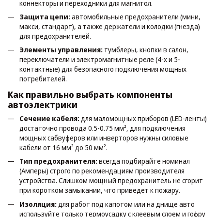
коннекторы и переходники для магнитол.
Защита цепи:
автомобильные предохранители (мини,
макси, стандарт), а также держатели и колодки (гнезда)
для предохранителей.
Элементы управления:
тумблеры, кнопки в салон,
переключатели и электромагнитные реле (4-х и 5-
контактные) для безопасного подключения мощных
потребителей.
Как правильно выбрать компоненты
автоэлектрики
Сечение кабеля:
для маломощных приборов (LED-ленты)
достаточно провода 0.5-0.75 мм², для подключения
мощных сабвуферов или инверторов нужны силовые
кабели от 16 мм² до 50 мм².
Тип предохранителя:
всегда подбирайте номинал
(Амперы) строго по рекомендациям производителя
устройства. Слишком мощный предохранитель не сгорит
при коротком замыкании, что приведет к пожару.
Изоляция:
для работ под капотом или на днище авто
используйте только термоусадку с клеевым слоем и гофру