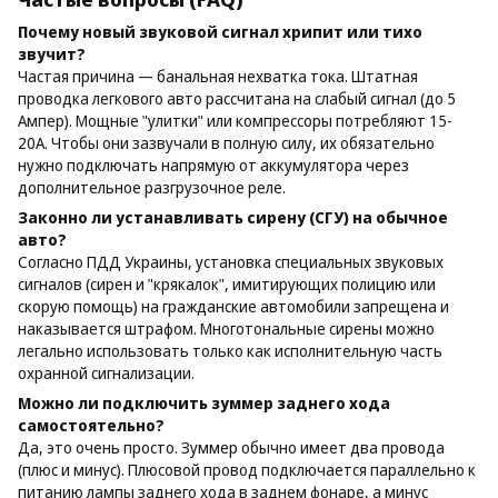
Почему новый звуковой сигнал хрипит или тихо
звучит?
Частая причина — банальная нехватка тока. Штатная
проводка легкового авто рассчитана на слабый сигнал (до 5
Ампер). Мощные "улитки" или компрессоры потребляют 15-
20А. Чтобы они зазвучали в полную силу, их обязательно
нужно подключать напрямую от аккумулятора через
дополнительное разгрузочное реле.
Законно ли устанавливать сирену (СГУ) на обычное
авто?
Согласно ПДД Украины, установка специальных звуковых
сигналов (сирен и "крякалок", имитирующих полицию или
скорую помощь) на гражданские автомобили запрещена и
наказывается штрафом. Многотональные сирены можно
легально использовать только как исполнительную часть
охранной сигнализации.
Можно ли подключить зуммер заднего хода
самостоятельно?
Да, это очень просто. Зуммер обычно имеет два провода
(плюс и минус). Плюсовой провод подключается параллельно к
питанию лампы заднего хода в заднем фонаре, а минус