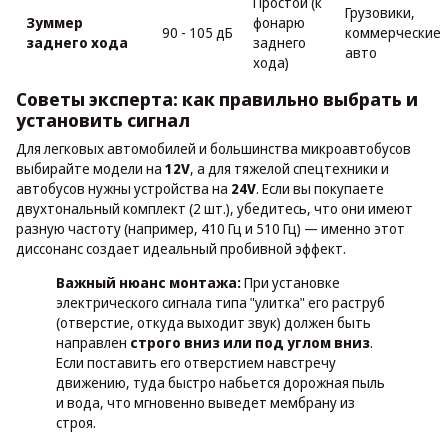
Простой (к
Грузовики,
Зуммер
фонарю
90 - 105 дБ
коммерческие
заднего хода
заднего
авто
хода)
Советы эксперта: как правильно выбрать и
установить сигнал
Для легковых автомобилей и большинства микроавтобусов
выбирайте модели на
12V
, а для тяжелой спецтехники и
автобусов нужны устройства на
24V
. Если вы покупаете
двухтональный комплект (2 шт.), убедитесь, что они имеют
разную частоту (например, 410 Гц и 510 Гц) — именно этот
диссонанс создает идеальный пробивной эффект.
Важный нюанс монтажа:
При установке
электрического сигнала типа "улитка" его раструб
(отверстие, откуда выходит звук) должен быть
направлен
строго вниз или под углом вниз
.
Если поставить его отверстием навстречу
движению, туда быстро набьется дорожная пыль
и вода, что мгновенно выведет мембрану из
строя.