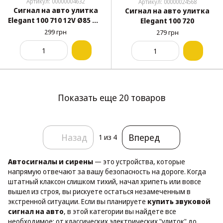
Артикул: 00000004632
Артикул: 00000024568
Сигнал на авто улитка
Сигнал на авто улитка
Elegant 100 710 12V Ø85 мм
Elegant 100 720
синий 2-контактный
299 грн
279 грн
Показать еще 20 товаров
Назад
Вперед
1
из 4
Автосигналы и сирены
— это устройства, которые
напрямую отвечают за вашу безопасность на дороге. Когда
штатный клаксон слишком тихий, начал хрипеть или вовсе
вышел из строя, вы рискуете остаться незамеченным в
экстренной ситуации. Если вы планируете
купить звуковой
сигнал на авто
, в этой категории вы найдете все
необходимое: от классических электрических "улиток" до