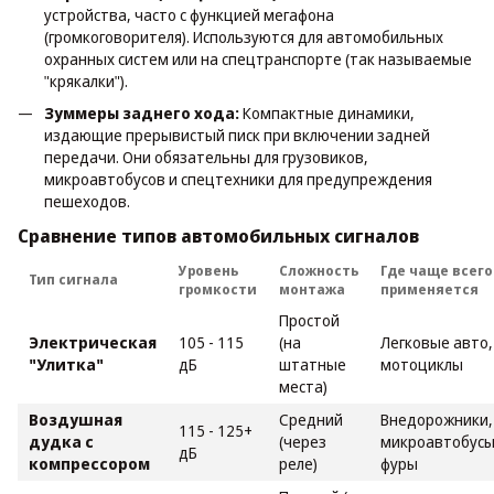
устройства, часто с функцией мегафона
(громкоговорителя). Используются для автомобильных
охранных систем или на спецтранспорте (так называемые
"крякалки").
Зуммеры заднего хода:
Компактные динамики,
издающие прерывистый писк при включении задней
передачи. Они обязательны для грузовиков,
микроавтобусов и спецтехники для предупреждения
пешеходов.
Сравнение типов автомобильных сигналов
Уровень
Сложность
Где чаще всего
Тип сигнала
громкости
монтажа
применяется
Простой
Электрическая
105 - 115
(на
Легковые авто,
"Улитка"
дБ
штатные
мотоциклы
места)
Воздушная
Средний
Внедорожники,
115 - 125+
дудка с
(через
микроавтобусы
дБ
компрессором
реле)
фуры