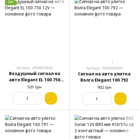
Хит
1
Артикул: 00000024566
Артикул: 00000034479
Воздушный сигнал на
Сигнал на авто улитка
авто Elegant EL 100 750
Волга Elegant 100 792
12V
501 грн
902 грн