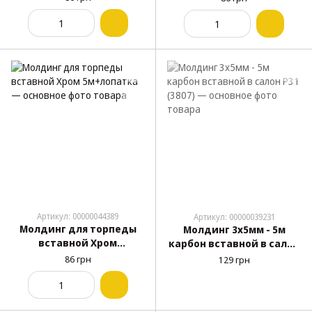
Артикул: 00000044389
Артикул: 00000039231
Молдинг для торпеды
Молдинг 3х5мм - 5м
вставной Хром
карбон вставной в салон
5м+лопатка
P31 (3807)
86 грн
129 грн