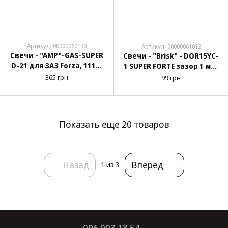
Артикул: 00000060130
Артикул: 00000061013
Свечи - "AMP"-GAS-SUPER
Свечи - "Brisk" - DOR15YC-
D-21 для ЗАЗ Forza, 1117-
1 SUPER FORTE зазор 1 мм,
1119 (8V), 2101-21099 (8V)
ключ 16, под удлиненный
365 грн
99 грн
Daewoo Lanos, Nexia (8V)
корпус (2108-2110 инж.)
Показать еще 20 товаров
Назад
Вперед
1
из 3