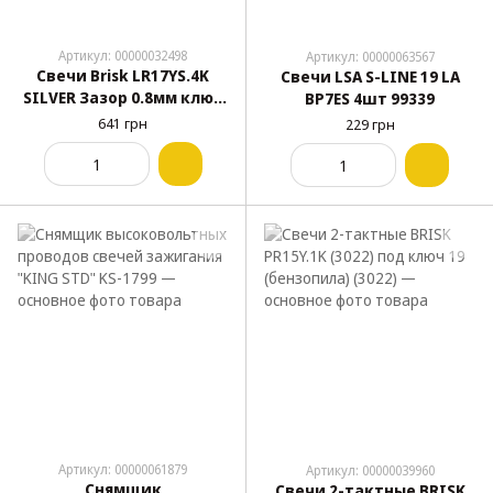
Артикул: 00000032498
Артикул: 00000063567
Свечи Brisk LR17YS.4K
Свечи LSA S-LINE 19 LA
SILVER Зазор 0.8мм ключ
BP7ES 4шт 99339
21 Волга Газель двиг. 406
641 грн
229 грн
длина рез. под ГБО
Артикул: 00000061879
Артикул: 00000039960
Снямщик
Свечи 2-тактные BRISK