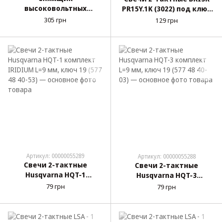
высоковольтных
PR15Y.1K (3022) под ключ
проводов свечей
19 (бензопила) (3022)
305 грн
129 грн
зажигания "KING STD"
KS-1799
Артикул: 00000055289
Артикул: 00000055288
Свечи 2-тактные
Свечи 2-тактные
Husqvarna HQT-1
Husqvarna HQT-3
комплект IRIDIUM L=9
комплект L=9 мм, ключ 19
79 грн
79 грн
мм, ключ 19 (577 48 40-53)
(577 48 40-03)