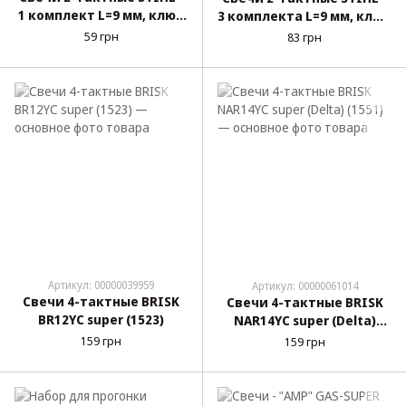
1 комплект L=9 мм, ключ
3 комплекта L=9 мм, ключ
19 (WS7F) 7016
19 (WSR6F) (10 шт/уп)
59 грн
83 грн
Артикул: 00000039959
Артикул: 00000061014
Свечи 4-тактные BRISK
Свечи 4-тактные BRISK
BR12YC super (1523)
NAR14YC super (Delta)
(1551)
159 грн
159 грн