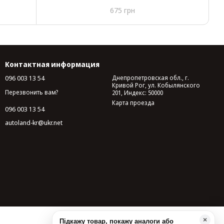
18
(55х28х26) Турция ASR-2048
675 грн
Контактная информация
096 003 13 54
Днепропетровская обл., г.
Кривой Рог, ул. Кобылянского
Перезвонить вам?
201, Индекс: 50000
Карта проезда
096 003 13 54
autoland-kr@ukr.net