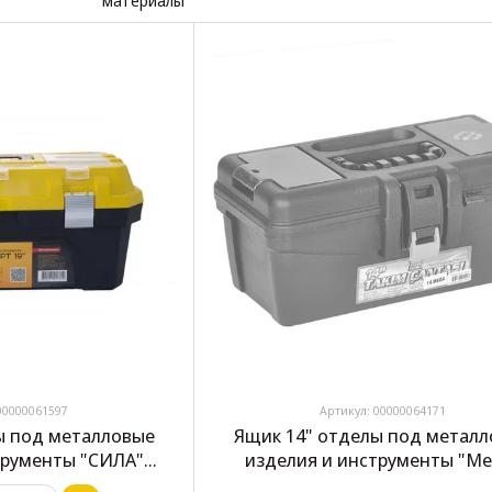
00000061597
Артикул: 00000064171
ы под металловые
Ящик 14" отделы под метал
трументы "СИЛА"
изделия и инструменты "Me
22) 330113
(35х20х16) Турция