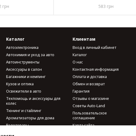
20) 330112
(48х26х23) Турция ASR-20
2 грн
583 грн
Каталог
Клиентам
Автоэлектроника
Вход в личный кабинет
Автохимия и уход за авто
Каталог
Автоинструменты
О нас
Аксессуары в салон
Контактная информация
Багажники и кемпинг
Оплата и доставка
Кузов и оптика
Обмен и возврат
Освежители в авто
Гарантия
Техпомощь и аксессуары для
Отзывы о магазине
колес
Советы Auto-Land
Тюнинг и стайлинг
Пользовательское
Ароматизаторы для дома
соглашение
Велотовары
Карта сайта
Мобильные аксессуары и
ьности