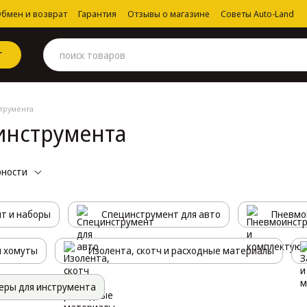
бмен и возврат
Гарантия
Отзывы о магазине
Советы Auto-Land
Г
трумента
инструмента
рности
т и наборы
Специнструмент для авто
Пневмо
и хомуты
Изолента, скотч и расходные материалы
еры для инструмента