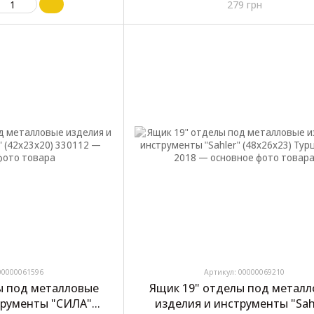
279 грн
00000061596
Артикул: 00000069210
ы под металловые
Ящик 19" отделы под метал
трументы "СИЛА"
изделия и инструменты "Sah