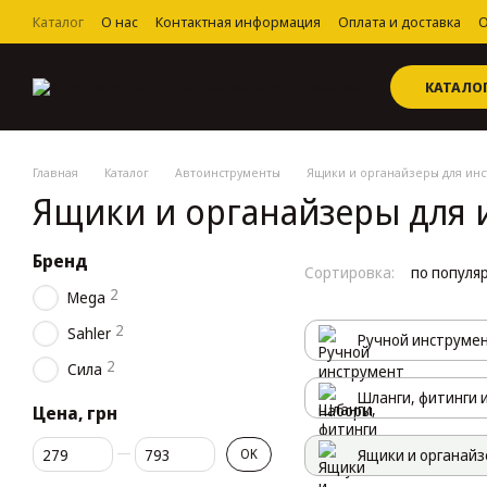
Перейти к основному контенту
Каталог
О нас
Контактная информация
Оплата и доставка
О
Пользовательское соглашение
КАТАЛО
Главная
Каталог
Автоинструменты
Ящики и органайзеры для инс
Ящики и органайзеры для 
Бренд
Сортировка:
по популя
2
Mega
2
Sahler
Ручной инструмен
2
Сила
Шланги, фитинги 
Цена, грн
От Цена, грн
До Цена, грн
OK
Ящики и органайз