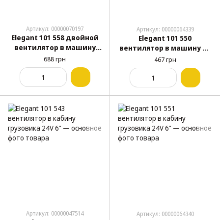
Артикул: 00000070197
Артикул: 00000064339
Elegant 101 558 двойной
Elegant 101 550
вентилятор в машину
вентилятор в машину от
12V/24V 4"
прикуривателя 12V 4.5"
688 грн
467 грн
Артикул: 00000047514
Артикул: 00000064340