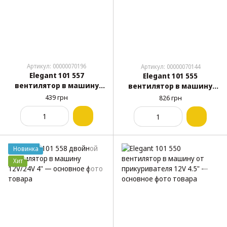
Артикул: 00000070196
Артикул: 00000070144
Elegant 101 557
Elegant 101 555
вентилятор в машину
вентилятор в машину
USB 8"
USB 9" АКБ LED
439 грн
826 грн
Новинка
Хит