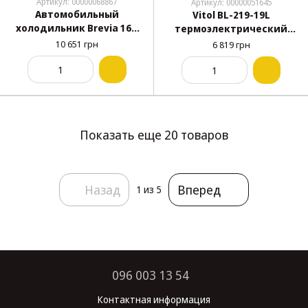
Артикул: 00000068867
Артикул: 00000051645
Автомобильный
Vitol BL-219-19L
холодильник Brevia 16л
термоэлектрический
22140BR
автохолодильник 19 л
10 651 грн
6 819 грн
12/24/220V 60W
охлаждение/нагрев
Показать еще 20 товаров
Назад
Вперед
1
из 5
096 003 13 54
Контактная информация