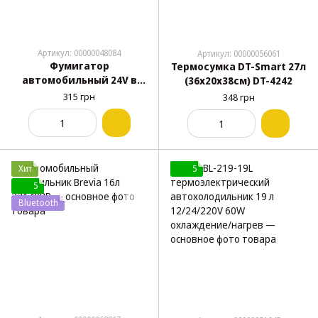
Артикул: 00000048084
Артикул: 00000056061
Фумигатор
Термосумка DT-Smart 27л
автомобильный 24V в
(36х20х38см) DT-4242
прикуриватель на
315 грн
348 грн
проводе для жидкости и
таблетки
Хит
5
5
Bluetooth