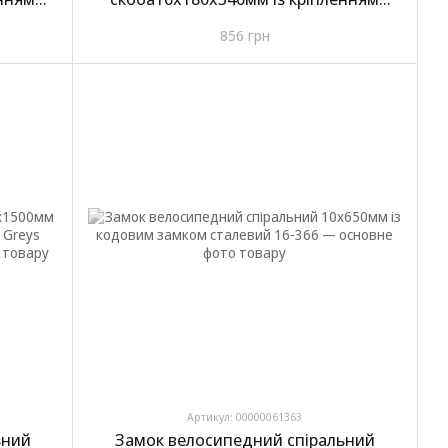
-
сталевої/2 ключа Greys U-
856 грн
Lock№GR33016
Артикул: 00000061363
ьний
Замок велосипедний спіральний