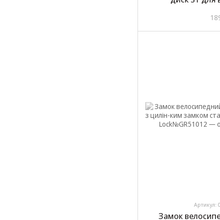
мототехні
18
Артикул: 
Замок велосип