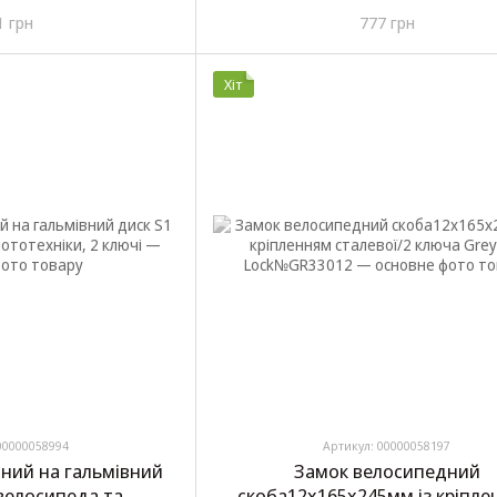
 Greys №GR41615
Greys Chain Lock №GR408
1 грн
777 грн
Хіт
00000058994
Артикул: 00000058197
ний на гальмівний
Замок велосипедний
 велосипеда та
скоба12х165х245мм із кріпл