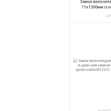
Замок велосип
11х1300мм із 
кріплення J
27
Артикул: 