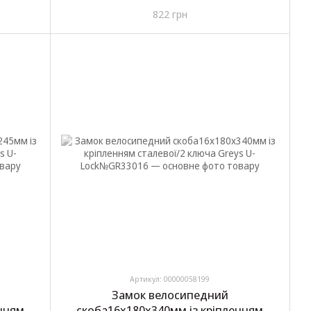
10
Greys Chain Lock №GR40812
822 грн
Артикул: 00000058199
Замок велосипедний
енням
скоба16х180х340мм із кріпленням