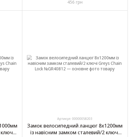
456 грн
№GR416
Артикул: 00000058203
х1000мм
Замок велосипедний ланцюг 8х1200мм
 ключі
із навісним замком сталевий/2 ключі