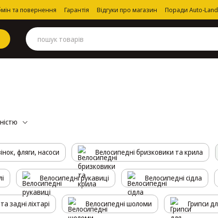
мін та повернення
Гарантія
Відгуки про магазин
Поради Auto-Land
рністю
нок, фляги, насоси
Велосипедні бризковики та крила
лі
Велосипедні рукавиці
Велосипедні сідла
та задні ліхтарі
Велосипедні шоломи
Грипси д