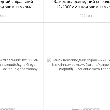
едний спіральний
Замок велосипедний спірал
кодовим замком/
12х1300мм з кодовим замк
Q-S7 (чорний)
кріплення JQ-S8
9 грн
299 грн
00000058206
Артикул: 00000058999