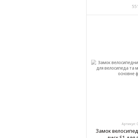
замком/2ключа
55
Артикул: 
Замок велосипед
диск S1 для