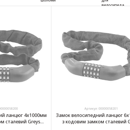
00000058200
Артикул: 00000058201
ий ланцюг 4х1000мм
Замок велосипедний ланцюг 6
ом сталевий Greys
з кодовим замком сталевий 
ck №GR40410
Chain Lock №GR40610