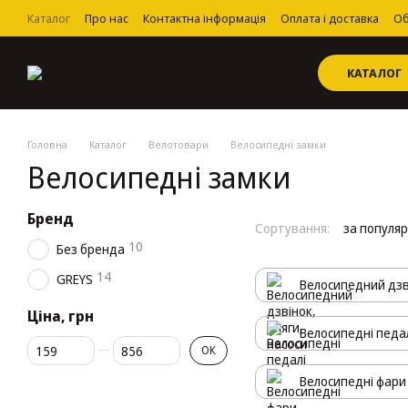
Перейти до основного контенту
Каталог
Про нас
Контактна інформація
Оплата і доставка
Об
Угода користувача
КАТАЛОГ
Головна
Каталог
Велотовари
Велосипедні замки
Велосипедні замки
Бренд
Сортування:
за популя
10
Без бренда
14
GREYS
Велосипедний дзві
Ціна, грн
Велосипедні педа
Від Ціна, грн
До Ціна, грн
ОК
Велосипедні фари 