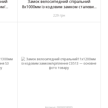
ьний
Замок велосипедний спіральний
ом/
8х1000мм із кодовим замком сталевий
Greys Spiral Lock №GR30810
229 грн
Артикул: 00000058995