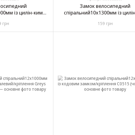
лосипедний
Замок велосипедний
00мм із цилін-ким
спіральний10х1300мм із цилі
2куча Greys Spiral
замком/2ключа/кріплення S3 (ч
9 грн
159 грн
GR51010