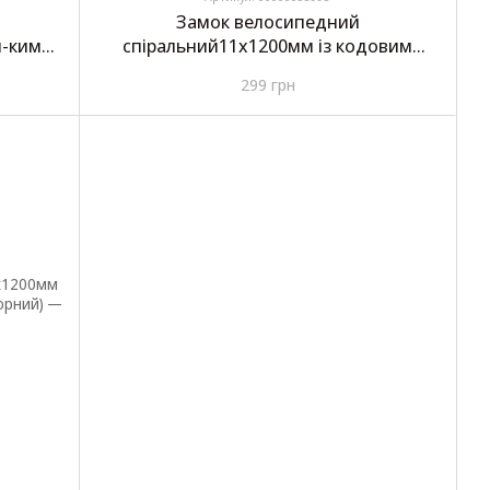
Замок велосипедний
н-ким
спіральний11х1200мм із кодовим
орний)
замком/кріплення C0513
299 грн