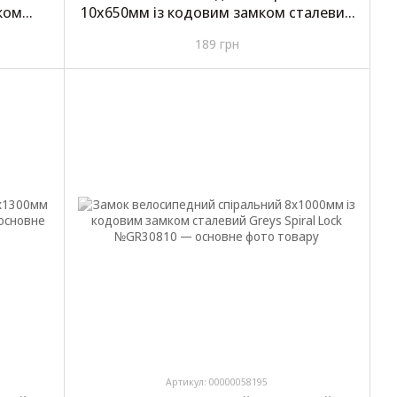
ком
10х650мм із кодовим замком сталевий
al
16-366
189 грн
Артикул: 00000058195