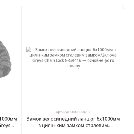
Артикул: 00000058204
х1000мм
Замок велосипедний ланцюг 6х1000мм
Greys
з цилін-ким замком сталевим
замком/2ключа Greys Chain Lock