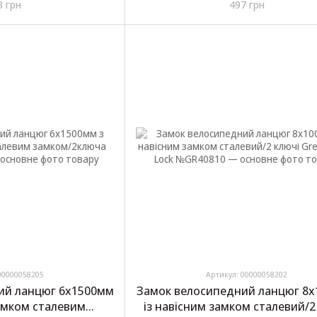
3 грн
497 грн
00000058205
Артикул: 00000058202
ий ланцюг 6х1500мм
Замок велосипедний ланцюг 8
замком сталевим
із навісним замком сталевий/2