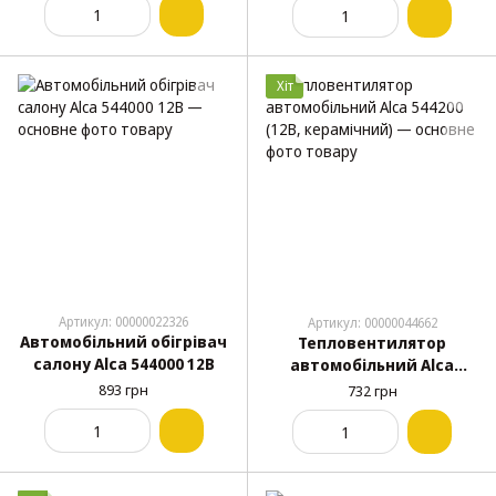
кабель (20шт/ящ)
Хіт
Артикул: 00000022326
Артикул: 00000044662
Автомобільний обігрівач
Тепловентилятор
салону Alca 544000 12В
автомобільний Alca
544200 (12В, керамічний)
893 грн
732 грн