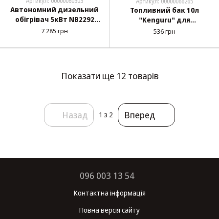
Артикул: 00000060303
Артикул: 00000066265
Автономний дизельний
Топливний бак 10л
обігрівач 5кВт NB2292
"Kenguru" для
(12В, 24В)
автономного обігрівача
7 285 грн
536 грн
Показати ще 12 товарів
Назад
Вперед
1
з 2
096 003 13 54
Контактна інформація
Повна версія сайту