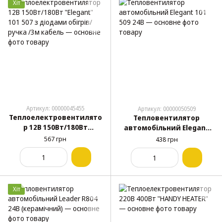
Хіт
Артикул: 00000045455
Артикул: 00000050509
Теплоелектровентилято
Тепловентилятор
р 12В 150Вт/180Вт
автомобільний Elegant
"Elegant" 101 507 з
101 509 24В
567 грн
438 грн
діодами обігрів/ручка
/3м кабель
Хіт