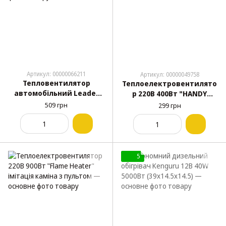
Артикул: 00000066211
Артикул: 00000049758
Тепловентилятор
Теплоелектровентилято
автомобільний Leader
р 220В 400Вт "HANDY
R804 24В (керамічний)
HEATER"
509 грн
299 грн
5