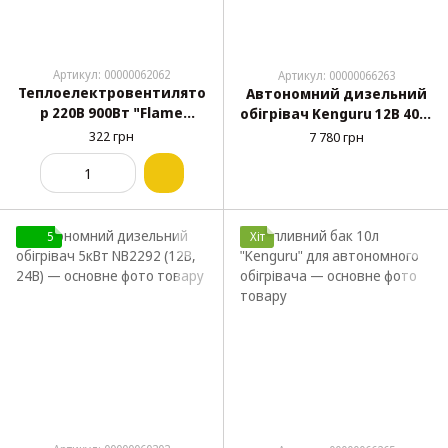
Артикул: 00000062062
Артикул: 00000066263
Теплоелектровентилято
Автономний дизельний
р 220В 900Вт "Flame
обігрівач Kenguru 12В 40W
Heater" імітація каміна з
5000Вт (39x14.5x14.5)
322 грн
7 780 грн
пультом
5
Хіт