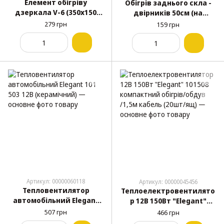
Елемент обігріву
Обігрів заднього скла -
дзеркала V-6 (350х150
двірників 50см (на
мм) (12/24В)
присосці) 12В 50Вт
279 грн
159 грн
Форсаж (1шт)
Артикул: 00000060118
Артикул: 00000045456
Тепловентилятор
Теплоелектровентилято
автомобільний Elegant
р 12В 150Вт "Elegant"
101 503 12В (керамічний)
101508 компактний
507 грн
466 грн
обігрів/обдув /1,5м