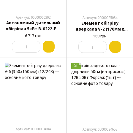
Артикул: 00000060302
Артикул: 00000025084
Автономний дизельний
Елемент обігріву
обігрівач 5кВт В-0222-EL1
дзеркала V-2 (170мм х
(розбірний, 12В, 24В)
170мм), підходить для V-
6 717 грн
189 грн
4, кріплення по центру
(12/24В)
Хіт
Артикул: 00000034684
Артикул: 00000024659