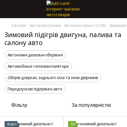
Каталог
Автоелектроніка
Автоелектрика 12/24V
Зимовий п
Зимовий підігрів двигуна, палива та
салону авто
Автономні дизельні обігрівачі
Автомобільні тепловентилятори
Обігрів дзеркал, заднього скла та зони двірників
Передпускові підігрівачі авто
Фільтр
За популярністю
Відео
Хіт