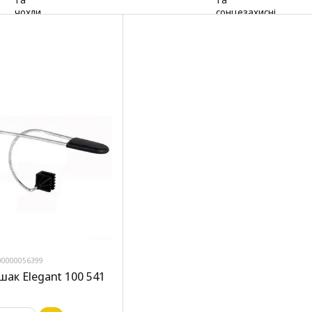
00000056399
шак Elegant 100 541