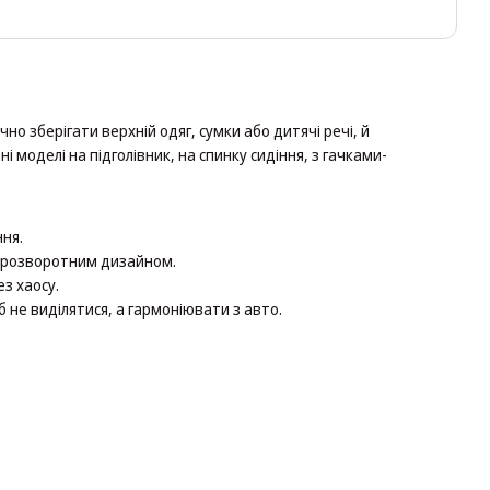
о зберігати верхній одяг, сумки або дитячі речі, й
моделі на підголівник, на спинку сидіння, з гачками-
ння.
нтирозворотним дизайном.
ез хаосу.
б не виділятися, а гармоніювати з авто.