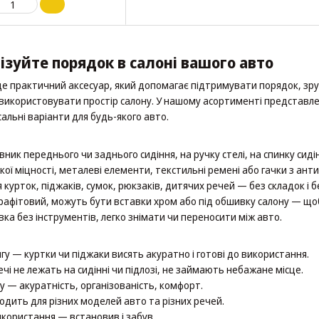
ізуйте порядок в салоні вашого авто
е практичний аксесуар, який допомагає підтримувати порядок, зручн
користовувати простір салону. У нашому асортименті представлені 
льні варіанти для будь-якого авто.
лівник переднього чи заднього сидіння, на ручку стелі, на спинку сиді
окої міцності, металеві елементи, текстильні ремені або гачки з а
 курток, піджаків, сумок, рюкзаків, дитячих речей — без складок і б
, графітовий, можуть бути вставки хром або під обшивку салону — що
ка без інструментів, легко знімати чи переносити між авто.
гу — куртки чи піджаки висять акуратно і готові до використання.
чі не лежать на сидінні чи підлозі, не займають небажане місце.
 — акуратність, організованість, комфорт.
одить для різних моделей авто та різних речей.
користання — встановив і забув.