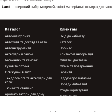
o-Land
— широкий вибір моделей, якісні матеріали і швидка доставка
Каталог
Клієнтам
Автоелектроніка
Вхід до кабінету
Автохімія та догляд за авто
Каталог
Автоінструменти
Про нас
Аксесуари в салон
Контактна інформація
Багажники та кемпінг
Оплата і доставка
Кузов та оптика
Обмін та повернення
Освіжувачі в авто
Гарантія
Техдопомога та аксесуари для
Відгуки про магазин
коліс
Поради Auto-Land
Тюнінг та стайлінг
Угода користувача
Ароматизатори для дому
Мапа сайту
Велотовари
Мобільні аксесуари та гаджети
Ми в соцмережах