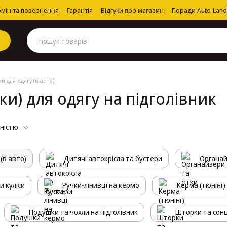
мін та повернення
Гарантія
Відгуки про магазин
Поради Auto-Land
и для одягу (в авто)
ки) для одягу на підголівник
рністю
(в авто)
Дитячі автокрісла та бустери
Органай
и куліси
Ручки-лінивці на кермо
Керма (тюнінг)
Подушки та чохли на підголівник
Шторки та сонц