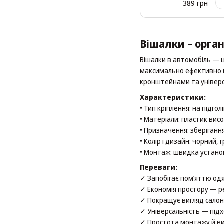
389 грн
Вішалки – орган
Вішалки в автомобіль — ц
максимально ефективно ви
кронштейнами та універса
Характеристики:
• Тип кріплення: на підго
• Матеріали: пластик вис
• Призначення: зберігання
• Колір і дизайн: чорний
• Монтаж: швидка установ
Переваги:
✓ Запобігає пом’яттю одя
✓ Економія простору — ре
✓ Покращує вигляд салону
✓ Універсальність — підх
✓ Простота монтажу й ви