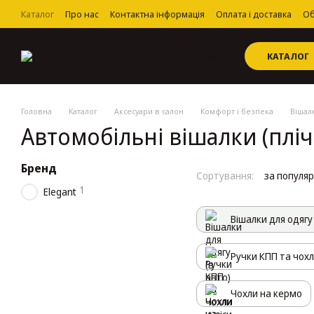
Перейти до основного контенту
Каталог
Про нас
Контактна інформація
Оплата і доставка
Об
Угода користувача
КАТАЛОГ
Головна
Каталог
Аксесуари в салон
Комфорт і безпека
Вішалк
Автомобільні вішалки (пліч
Бренд
Сортування:
за популя
1
Elegant
Вішалки для одягу 
Ручки КПП та чохл
Чохли на кермо