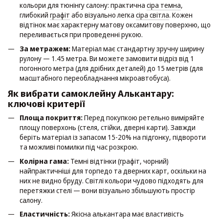
кольори для тюнінгу салону: практична
сіра темна
,
глибокий
графіт
або візуально легка
сіра світла
. Кожен
відтінок має характерну матову оксамитову поверхню, що
переливається при проведенні рукою.
За метражем:
Матеріал має стандартну зручну ширину
рулону — 1.45 метра. Ви можете замовити відріз від 1
погонного метра (для дрібних деталей) до 15 метрів (для
масштабного переобладнання мікроавтобуса).
Як вибрати самоклейну Алькантару:
ключові критерії
Площа покриття:
Перед покупкою ретельно виміряйте
площу поверхонь (стеля, стійки, дверні карти). Завжди
беріть матеріал із запасом 15-20% на підгонку, підвороти
та можливі помилки під час розкрою.
Колірна гама:
Темні відтінки (графіт, чорний)
найпрактичніші для торпедо та дверних карт, оскільки на
них не видно бруду. Світлі кольори чудово підходять для
перетяжки стелі — вони візуально збільшують простір
салону.
Еластичність:
Якісна алькантара має властивість