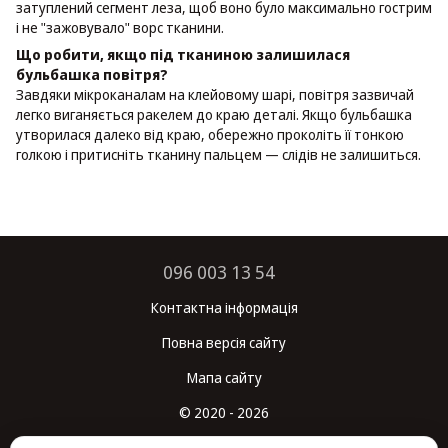
затуплений сегмент леза, щоб воно було максимально гострим
і не "зажовувало" ворс тканини.
Що робити, якщо під тканиною залишилася
бульбашка повітря?
Завдяки мікроканалам на клейовому шарі, повітря зазвичай
легко виганяється ракелем до краю деталі. Якщо бульбашка
утворилася далеко від краю, обережно проколіть її тонкою
голкою і притисніть тканину пальцем — слідів не залишиться.
096 003 13 54
Контактна інформація
Повна версія сайту
Мапа сайту
© 2020 - 2026
Укр
Рус