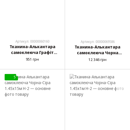
Артикул: 00000060160
Артикул: 00000069586
Тканина-Алькантара
Тканина-Алькантара
самоклеюча Графіт
самоклеюча Чорна
1.45х1м H-09
1.45х15м H-1
951 грн
12 346 грн
5