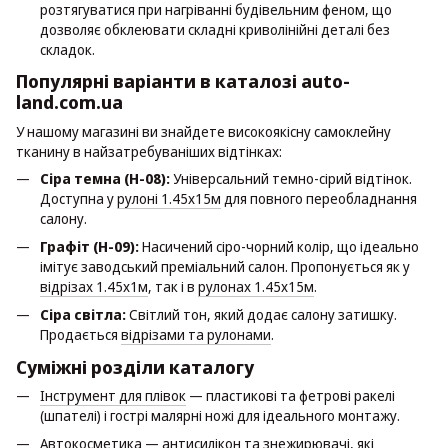
розтягуватися при нагріванні будівельним феном, що
дозволяє обклеювати складні криволінійні деталі без
складок.
Популярні варіанти в каталозі auto-
land.com.ua
У нашому магазині ви знайдете високоякісну самоклейну
тканину в найзатребуваніших відтінках:
Сіра темна (H-08):
Універсальний темно-сірий відтінок.
Доступна у
рулоні 1.45х15м
для повного переобладнання
салону.
Графіт (H-09):
Насичений сіро-чорний колір, що ідеально
імітує заводський преміальний салон. Пропонується як у
відрізах 1.45х1м
, так і в
рулонах 1.45х15м
.
Сіра світла:
Світлий тон, який додає салону затишку.
Продається
відрізами та рулонами
.
Суміжні розділи каталогу
Інструмент для плівок
— пластикові та фетрові ракелі
(шпателі) і гострі малярні ножі для ідеального монтажу.
Автокосметика
— антисилікон та знежирювачі, які