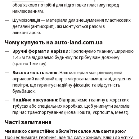
обов'язково потрібні для підготовки пластику перед
наклеюванням.
Шумоізоляція
— матеріали для знешумлення пластикових
деталей (антискрип), які монтуються разом з
алькантарою.
Чому купують на auto-land.com.ua
Зручні формати нарізки:
Пропонуємо тканину шириною
1.45 м та відрізаємо будь-яку потрібну вам довжину
(кратно 1 метру).
Висока якість клею:
Наш матеріал має рівномірний
акриловий клейовий шар з мікроканалами для відведення
повітря, що гарантує надійну фіксацію та відсутність
бульбашок.
Надійне пакування:
Відправляємо тканину в жорстких
тубусах або спеціальних коробках, щоб уникнути заломів
під час транспортування (Нова Пошта, Укрпошта, Meest).
Часті запитання
Чи важко самостійно обклеїти салон Алькантарою?
Процес вимагає терпіння, але під силу кожному. Ключ до успіху