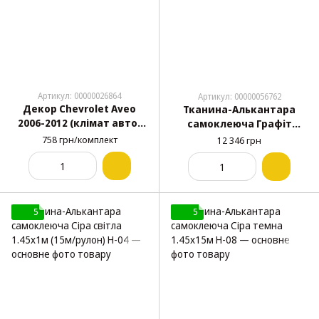
Артикул: 00000026864
Артикул: 00000056762
Декор Chevrolet Aveo
Тканина-Алькантара
2006-2012 (клімат авто)
самоклеюча Графіт
(дерево) Meric
1.45х15м H-09
758 грн/комплект
12 346 грн
(Туреччина)
5
5