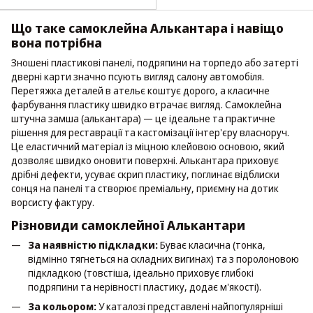
Що таке самоклейна Алькантара і навіщо
вона потрібна
Зношені пластикові панелі, подряпини на торпедо або затерті
дверні карти значно псують вигляд салону автомобіля.
Перетяжка деталей в ательє коштує дорого, а класичне
фарбування пластику швидко втрачає вигляд. Самоклейна
штучна замша (алькантара) — це ідеальне та практичне
рішення для реставрації та кастомізації інтер'єру власноруч.
Це еластичний матеріал із міцною клейовою основою, який
дозволяє швидко оновити поверхні. Алькантара приховує
дрібні дефекти, усуває скрип пластику, поглинає відблиски
сонця на панелі та створює преміальну, приємну на дотик
ворсисту фактуру.
Різновиди самоклейної Алькантари
За наявністю підкладки:
Буває класична (тонка,
відмінно тягнеться на складних вигинах) та з поролоновою
підкладкою (товстіша, ідеально приховує глибокі
подряпини та нерівності пластику, додає м'якості).
За кольором:
У каталозі представлені найпопулярніші