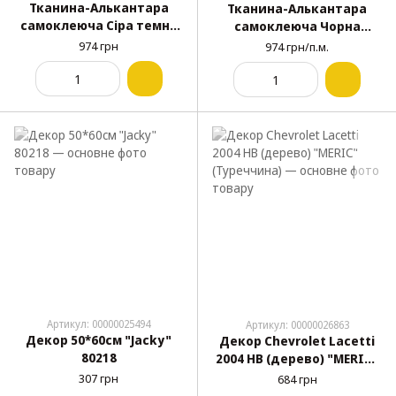
Тканина-Алькантара
Тканина-Алькантара
самоклеюча Сіра темна
самоклеюча Чорна
1.45х1м H-08
1.45х1м
974 грн
974 грн/п.м.
Артикул: 00000025494
Артикул: 00000026863
Декор 50*60см "Jacky"
Декор Chevrolet Lacetti
80218
2004 HB (дерево) "MERIC"
(Туреччина)
307 грн
684 грн