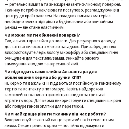
— ретельно вимита та знежирена (антисиліконом) поверхня.
Тканину потрібно наклеювати поступово, розгладжуючи від
центру до країв ракелем. На складних вигинах матеріал
необхідно злегка підігрівати будівельним або звичайним
феном — він стане еластичним.
Чи можна мити обклеєні поверхні?
Так, алькантара стійка до вологи. Для регулярного догляду
достатньо пилососа з м'якою насадкою. При забрудненнях
використовуйте ледь вологу мікрофібру або спеціальні пінні
очищувачі для текстилю/замші. Уникайте рясного
замочування водою та агресивної хімії.
Чи підходить самоклейна Алькантара для
обклеювання керма або ручки КПП?
Ні. Кермо та важіль КПП піддаються постійному інтенсивному
тертю та контакту з потом рук. Навіть найдорожча
самоклейна тканина в цих місцях швидко затреться і
втратить ворс. Для керма використовуйте спеціальні шкіряні
або поліуретанові оплітки для перетяжки.
Чим найкраще різати тканину під час роботи?
Використовуйте якісний канцелярський ніж із сегментним
лезом. Секрет рівного краю — постійно відламувати