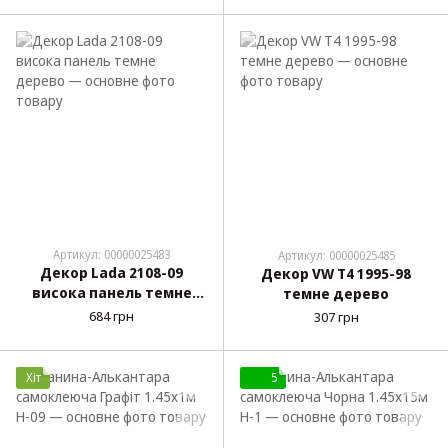
Артикул: 00000025483
Артикул: 00000025485
Декор Lada 2108-09
Декор VW T4 1995-98
висока панель темне
темне дерево
дерево
684 грн
307 грн
Хіт
5