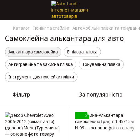
Каталог
Тюнінг та стайлінг
Автомобільні плівки та тонуван
Самоклейна алькантара для авто
Алькантара самоклейка
Вінілова плівка
Антигравійна та захисна плівка
Тонувальна плівка
Інструмент для поклейки плівки
Фільтр
За популярністю
5