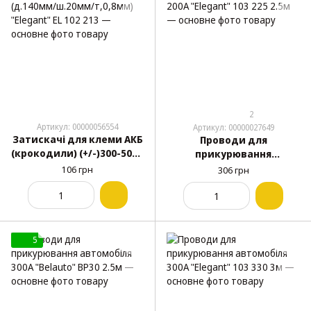
2
Артикул: 00000056554
Артикул: 00000027649
Затискачі для клеми АКБ
Проводи для
(крокодили) (+/-)300-500А
прикурювання
(д.140мм/ш.20мм/
автомобіля 200А
106 грн
306 грн
т,0,8мм) "Elegant" EL 102
"Elegant" 103 225 2.5м
213
5