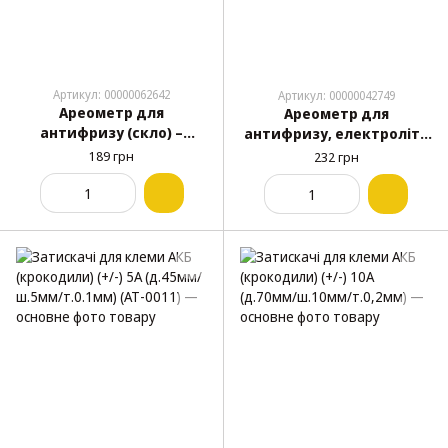
Артикул: 00000062642
Артикул: 00000042749
Ареометр для
Ареометр для
антифризу (скло) –
антифризу, електроліту
пласт. туба "Alca" 562000
(скло) - пласт. туба №3
189 грн
232 грн