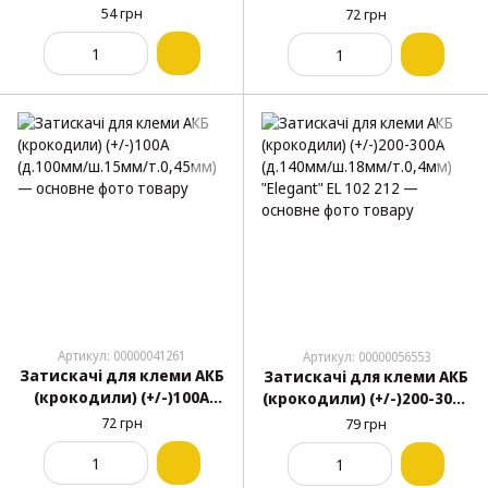
(д.80мм/ш.15мм/т.0,2мм)
(д.140мм/ш.18мм/
54 грн
72 грн
"Elegant" EL 102 210
т.0,3мм) "Elegant' EL 102
211
Артикул: 00000041261
Артикул: 00000056553
Затискачі для клеми АКБ
Затискачі для клеми АКБ
(крокодили) (+/-)100А
(крокодили) (+/-)200-300А
(д.100мм/ш.15мм/
(д.140мм/ш.18мм/
72 грн
79 грн
т.0,45мм)
т.0,4мм) "Elegant" EL 102
212