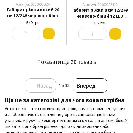
Артикул: 00000068694
Артикул: 00000062415
Габарит ріжки косий 20
Габарит ріжки 8 см 12/24V
см 12/24V червоно-біло-
червоно-білий 12 LED
жовтий 3 LED 2 шт
FPLAST FR0103 2 шт
549 грн
307 грн
Показати ще 20 товарів
Назад
Вперед
1
з 33
Що це за категорія і для чого вона потрібна
Автосвітло — це комплекс пристроїв, ламп та комплектуючих,
які забезпечують освітлення дороги, сигналізацію іншим
учасникам руху та комфортну видимість у салоні автомобіля. У
цій категорії зібрані рішення для заміни зношених або
перегорілих ламп, модернізації штатної оптики на більш