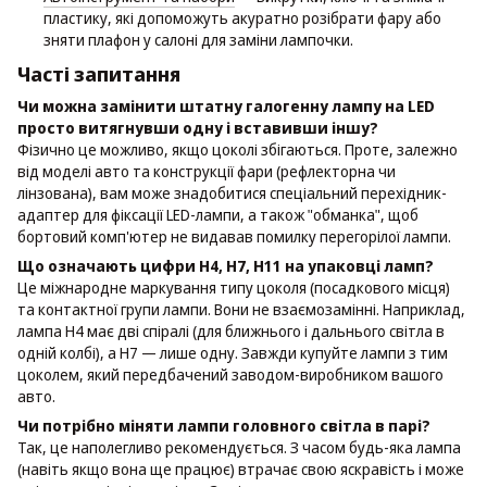
пластику, які допоможуть акуратно розібрати фару або
зняти плафон у салоні для заміни лампочки.
Часті запитання
Чи можна замінити штатну галогенну лампу на LED
просто витягнувши одну і вставивши іншу?
Фізично це можливо, якщо цоколі збігаються. Проте, залежно
від моделі авто та конструкції фари (рефлекторна чи
лінзована), вам може знадобитися спеціальний перехідник-
адаптер для фіксації LED-лампи, а також "обманка", щоб
бортовий комп'ютер не видавав помилку перегорілої лампи.
Що означають цифри H4, H7, H11 на упаковці ламп?
Це міжнародне маркування типу цоколя (посадкового місця)
та контактної групи лампи. Вони не взаємозамінні. Наприклад,
лампа H4 має дві спіралі (для ближнього і дальнього світла в
одній колбі), а H7 — лише одну. Завжди купуйте лампи з тим
цоколем, який передбачений заводом-виробником вашого
авто.
Чи потрібно міняти лампи головного світла в парі?
Так, це наполегливо рекомендується. З часом будь-яка лампа
(навіть якщо вона ще працює) втрачає свою яскравість і може