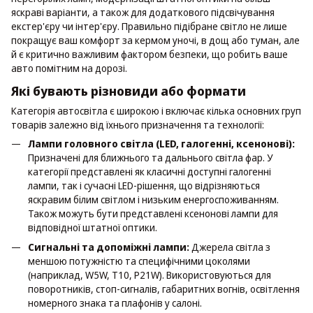
яскраві варіанти, а також для додаткового підсвічування
екстер'єру чи інтер'єру. Правильно підібране світло не лише
покращує ваш комфорт за кермом уночі, в дощ або туман, але
й є критично важливим фактором безпеки, що робить ваше
авто помітним на дорозі.
Які бувають різновиди або формати
Категорія автосвітла є широкою і включає кілька основних груп
товарів залежно від їхнього призначення та технології:
Лампи головного світла (LED, галогенні, ксенонові):
Призначені для ближнього та дальнього світла фар. У
категорії представлені як класичні доступні галогенні
лампи, так і сучасні LED-рішення, що відрізняються
яскравим білим світлом і низьким енергоспоживанням.
Також можуть бути представлені ксенонові лампи для
відповідної штатної оптики.
Сигнальні та допоміжні лампи:
Джерела світла з
меншою потужністю та специфічними цоколями
(наприклад, W5W, T10, P21W). Використовуються для
поворотників, стоп-сигналів, габаритних вогнів, освітлення
номерного знака та плафонів у салоні.