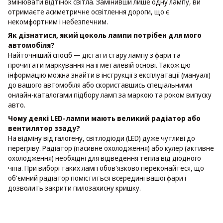
змінювати відтінок світла. Замінивши лише одну лампу, ви
отримаєте асиметричне освітлення дороги, що є
некомфортним і небезпечним.
Як дізнатися, який цоколь лампи потрібен для мого
автомобіля?
Найточніший спосіб — дістати стару лампу з фари та
прочитати маркування на її металевій основі. Також цю
інформацію можна знайти в інструкції з експлуатації (мануалі)
до вашого автомобіля або скориставшись спеціальними
онлайн-каталогами підбору ламп за маркою та роком випуску
авто.
Чому деякі LED-лампи мають великий радіатор або
вентилятор ззаду?
На відміну від галогену, світлодіоди (LED) дуже чутливі до
перегріву. Радіатор (пасивне охолодження) або кулер (активне
охолодження) необхідні для відведення тепла від діодного
чіпа. При виборі таких ламп обов'язково переконайтеся, що
об'ємний радіатор поміститься всередині вашої фари і
дозволить закрити пилозахисну кришку.