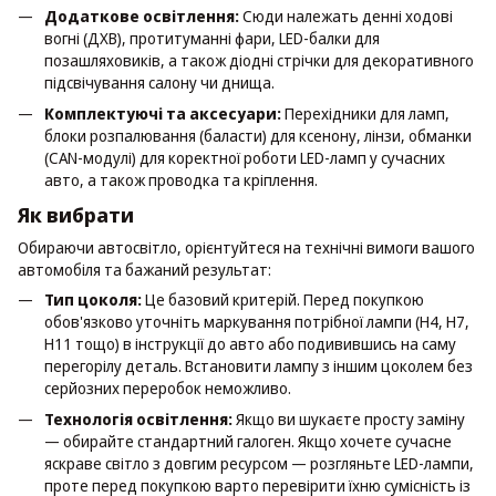
Додаткове освітлення:
Сюди належать денні ходові
вогні (ДХВ), протитуманні фари, LED-балки для
позашляховиків, а також діодні стрічки для декоративного
підсвічування салону чи днища.
Комплектуючі та аксесуари:
Перехідники для ламп,
блоки розпалювання (баласти) для ксенону, лінзи, обманки
(CAN-модулі) для коректної роботи LED-ламп у сучасних
авто, а також проводка та кріплення.
Як вибрати
Обираючи автосвітло, орієнтуйтеся на технічні вимоги вашого
автомобіля та бажаний результат:
Тип цоколя:
Це базовий критерій. Перед покупкою
обов'язково уточніть маркування потрібної лампи (H4, H7,
H11 тощо) в інструкції до авто або подивившись на саму
перегорілу деталь. Встановити лампу з іншим цоколем без
серйозних переробок неможливо.
Технологія освітлення:
Якщо ви шукаєте просту заміну
— обирайте стандартний галоген. Якщо хочете сучасне
яскраве світло з довгим ресурсом — розгляньте LED-лампи,
проте перед покупкою варто перевірити їхню сумісність із