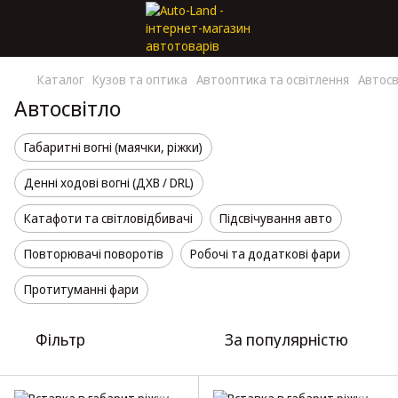
Каталог
Кузов та оптика
Автооптика та освітлення
Автосв
Автосвітло
Габаритні вогні (маячки, ріжки)
Денні ходові вогні (ДХВ / DRL)
Катафоти та світловідбивачі
Підсвічування авто
Повторювачі поворотів
Робочі та додаткові фари
Протитуманні фари
Фільтр
За популярністю