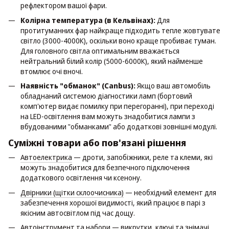
рефлектором вашої фари.
Колірна температура (в Кельвінах):
Для
протитуманних фар найкраще підходить тепле жовтувате
світло (3000-4000К), оскільки воно краще пробиває туман.
Для головного світла оптимальним вважається
нейтральний білий колір (5000-6000К), який найменше
втомлює очі вночі.
Наявність "обманок" (Canbus):
Якщо ваш автомобіль
обладнаний системою діагностики ламп (бортовий
комп'ютер видає помилку при перегоранні), при переході
на LED-освітлення вам можуть знадобитися лампи з
вбудованими "обманками" або додаткові зовнішні модулі.
Суміжні товари або пов'язані рішення
Автоелектрика
— дроти, запобіжники, реле та клеми, які
можуть знадобитися для безпечного підключення
додаткового освітлення чи ксенону.
Двірники (щітки склоочисника)
— необхідний елемент для
забезпечення хорошої видимості, який працює в парі з
якісним автосвітлом під час дощу.
Автоінструмент та набори
— викрутки, ключі та знімачі