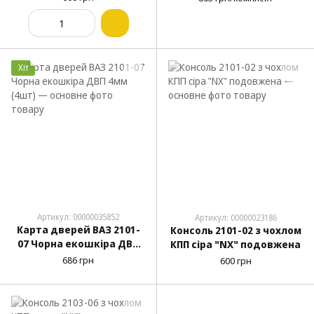
нитка) (4шт)
Хіт
Артикул: 00000035852
Артикул: 00000023186
Карта дверей ВАЗ 2101-
Консоль 2101-02 з чохлом
07 Чорна екошкіра ДВП
КПП сіра "NX" подовжена
4мм (4шт)
686 грн
600 грн