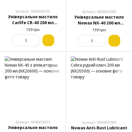
Артикул: 00000045555
Артикул: 00000037805
Універсальне мастило
Універсальне мастило
Carlife CR-40 200 мл
Nowax NX-40 200 мл
(CF202)
(NX20400)
159 грн
159 грн
Артикул: 00000058503
Артикул: 00000037809
Універсальне мастило
Nowax Anti-Rust Lubricant