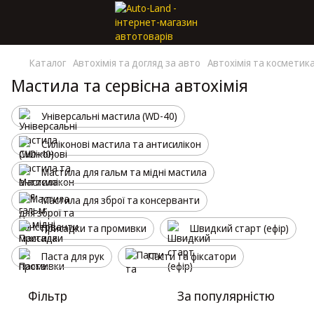
Каталог
Автохімія та догляд за авто
Автохімія та косметик
Мастила та сервісна автохімія
Універсальні мастила (WD-40)
Силіконові мастила та антисилікон
Мастила для гальм та мідні мастила
Мастила для зброї та консерванти
Присадки та промивки
Швидкий старт (ефір)
Паста для рук
Пасти та фіксатори
Фільтр
За популярністю