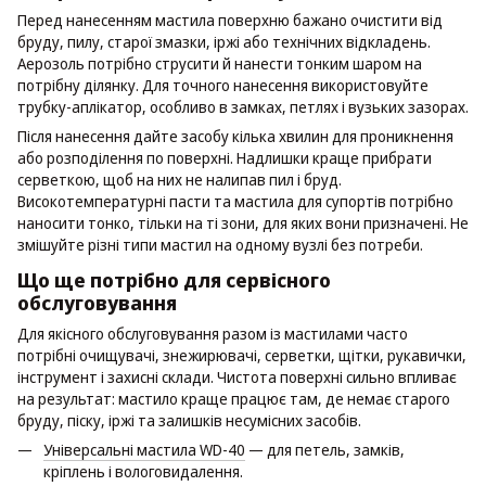
Перед нанесенням мастила поверхню бажано очистити від
бруду, пилу, старої змазки, іржі або технічних відкладень.
Аерозоль потрібно струсити й нанести тонким шаром на
потрібну ділянку. Для точного нанесення використовуйте
трубку-аплікатор, особливо в замках, петлях і вузьких зазорах.
Після нанесення дайте засобу кілька хвилин для проникнення
або розподілення по поверхні. Надлишки краще прибрати
серветкою, щоб на них не налипав пил і бруд.
Високотемпературні пасти та мастила для супортів потрібно
наносити тонко, тільки на ті зони, для яких вони призначені. Не
змішуйте різні типи мастил на одному вузлі без потреби.
Що ще потрібно для сервісного
обслуговування
Для якісного обслуговування разом із мастилами часто
потрібні очищувачі, знежирювачі, серветки, щітки, рукавички,
інструмент і захисні склади. Чистота поверхні сильно впливає
на результат: мастило краще працює там, де немає старого
бруду, піску, іржі та залишків несумісних засобів.
Універсальні мастила WD-40
— для петель, замків,
кріплень і вологовидалення.