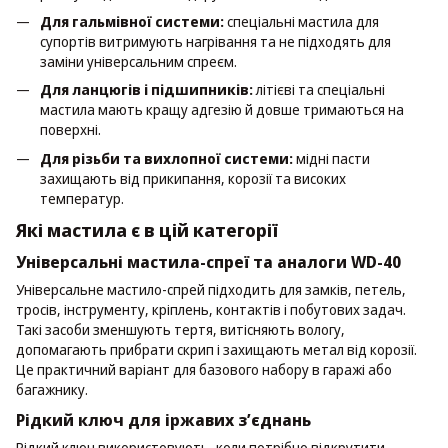
Для гальмівної системи:
спеціальні мастила для
супортів витримують нагрівання та не підходять для
заміни універсальним спреєм.
Для ланцюгів і підшипників:
літієві та спеціальні
мастила мають кращу адгезію й довше тримаються на
поверхні.
Для різьби та вихлопної системи:
мідні пасти
захищають від прикипання, корозії та високих
температур.
Які мастила є в цій категорії
Універсальні мастила-спреї та аналоги WD-40
Універсальне мастило-спрей підходить для замків, петель,
тросів, інструменту, кріплень, контактів і побутових задач.
Такі засоби зменшують тертя, витісняють вологу,
допомагають прибрати скрип і захищають метал від корозії.
Це практичний варіант для базового набору в гаражі або
багажнику.
Рідкий ключ для іржавих з’єднань
Рідкий ключ використовують, коли потрібно відкрутити