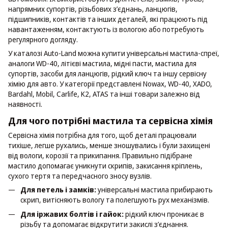
напрямних супортів, різьбових з’єднань, ланцюгів,
підшипників, контактів та інших деталей, які працюють під
навантаженням, контактують із вологою або потребують
регулярного догляду.
У каталозі Auto-Land можна купити універсальні мастила-спреї,
аналоги WD-40, літієві мастила, мідні пасти, мастила для
супортів, засоби для ланцюгів, рідкий ключ та іншу сервісну
хімію для авто. У категорії представлені Nowax, WD-40, XADO,
Bardahl, Mobil, Carlife, K2, ATAS та інші товари залежно від
наявності.
Для чого потрібні мастила та сервісна хімія
Сервісна хімія потрібна для того, щоб деталі працювали
тихіше, легше рухались, менше зношувались і були захищені
від вологи, корозії та прикипання. Правильно підібране
мастило допомагає уникнути скрипів, закисання кріплень,
сухого тертя та передчасного зносу вузлів.
Для петель і замків:
універсальні мастила прибирають
скрип, витісняють вологу та полегшують рух механізмів.
Для іржавих болтів і гайок:
рідкий ключ проникає в
різьбу та допомагає відкрутити закислі з’єднання.