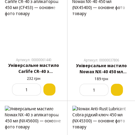
Артикул: 00000061440
Артикул: 00000037806
Універсальне мастило
Універсальне мастило
Carlife CR-40 з
Nowax NX-40 450 мл
аплікатором 450 мл
(NX45400)
232 грн
189 грн
(CF453)