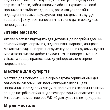
заіржавілі болти, гайки, шпильки або інші кріплення. Засіб
проникає в різьбове з’єднання, розм’якшує корозійні
відкладення та зменшує зусилля під час демонтажу. Для
кращого ефекту після нанесення потрібно дати складу час
попрацювати.
Літієве мастило
Літієве мастило підходить для деталей, де потрібен довший
захисний шар: напрямних, підшипників, шарнірів, ланцюгів,
механізмів сидінь, воріт, інструменту та інших рухомих вузлів.
Біла літієва змазка добре тримається на поверхні, менше
стікає та краще працює там, де універсального спрею
недостатньо.
Мастила для супортів
Мастило для супортів — це окрема група сервісної хімії для
гальмівної системи. Такі пасти використовують для
напрямних, посадкових місць, антискрипних пластин та інших
зон, де потрібна стійкість до температури й навантаження.
Універсальне мастило або WD-40 для супортів не підходить.
Мідне мастило