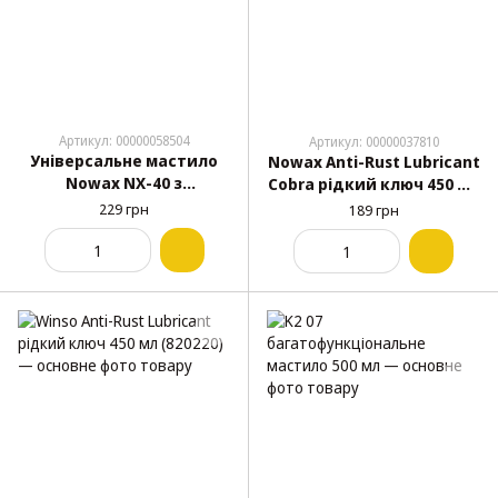
Артикул: 00000058504
Артикул: 00000037810
Універсальне мастило
Nowax Anti-Rust Lubricant
Nowax NX-40 з
Cobra рідкий ключ 450 мл
аплікатором 450 мл
(NX45300)
229 грн
189 грн
(NX45600)