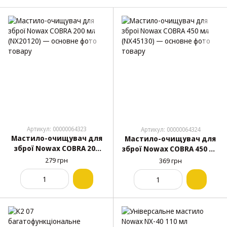
Артикул: 00000064323
Артикул: 00000064324
Мастило-очищувач для
Мастило-очищувач для
зброї Nowax COBRA 200
зброї Nowax COBRA 450 мл
мл (NX20120)
(NX45130)
279 грн
369 грн