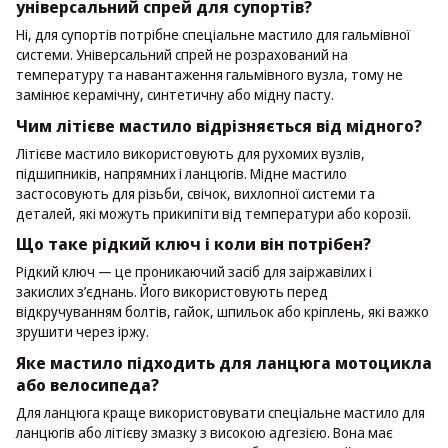
універсальний спрей для супортів?
Ні, для супортів потрібне спеціальне мастило для гальмівної
системи. Універсальний спрей не розрахований на
температуру та навантаження гальмівного вузла, тому не
замінює керамічну, синтетичну або мідну пасту.
Чим літієве мастило відрізняється від мідного?
Літієве мастило використовують для рухомих вузлів,
підшипників, напрямних і ланцюгів. Мідне мастило
застосовують для різьби, свічок, вихлопної системи та
деталей, які можуть прикипіти від температури або корозії.
Що таке рідкий ключ і коли він потрібен?
Рідкий ключ — це проникаючий засіб для заіржавілих і
закислих з’єднань. Його використовують перед
відкручуванням болтів, гайок, шпильок або кріплень, які важко
зрушити через іржу.
Яке мастило підходить для ланцюга мотоцикла
або велосипеда?
Для ланцюга краще використовувати спеціальне мастило для
ланцюгів або літієву змазку з високою адгезією. Вона має