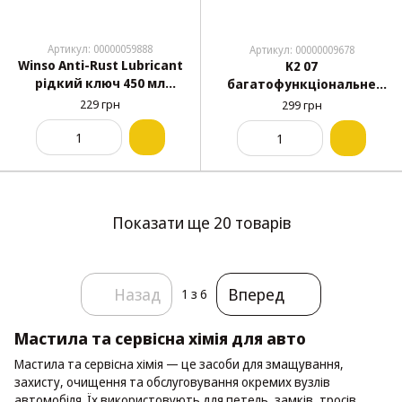
Артикул: 00000059888
Артикул: 00000009678
Winso Anti-Rust Lubricant
K2 07
рідкий ключ 450 мл
багатофункціональне
(820220)
мастило 500 мл
229 грн
299 грн
Показати ще 20 товарів
Назад
Вперед
1
з 6
Мастила та сервісна хімія для авто
Мастила та сервісна хімія — це засоби для змащування,
захисту, очищення та обслуговування окремих вузлів
автомобіля. Їх використовують для петель, замків, тросів,