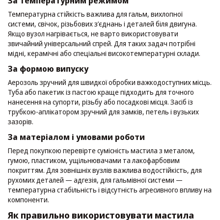
За температурним режимом
Температурна стійкість важлива для гальм, вихлопної
системи, свічок, різьбових з’єднань і деталей біля двигуна.
Якщо вузол нагрівається, не варто використовувати
звичайний універсальний спрей. Для таких задач потрібні
мідні, керамічні або спеціальні високотемпературні склади.
За формою випуску
Аерозоль зручний для швидкої обробки важкодоступних місць.
Туба або пакетик із пастою краще підходить для точного
нанесення на супорти, різьбу або посадкові місця. Засіб із
трубкою-аплікатором зручний для замків, петель і вузьких
зазорів.
За матеріалом і умовами роботи
Перед покупкою перевірте сумісність мастила з металом,
гумою, пластиком, ущільнювачами та лакофарбовим
покриттям. Для зовнішніх вузлів важлива водостійкість, для
рухомих деталей — адгезія, для гальмівної системи —
температурна стабільність і відсутність агресивного впливу на
компоненти.
Як правильно використовувати мастила