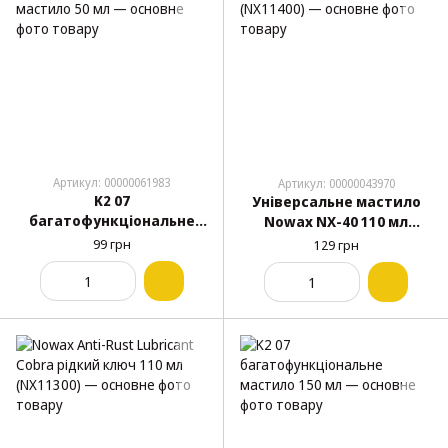
Артикул: 00000061983
Артикул: 00000043970
K2 07
Універсальне мастило
багатофункціональне
Nowax NX-40 110 мл
мастило 50 мл
(NX11400)
99 грн
129 грн