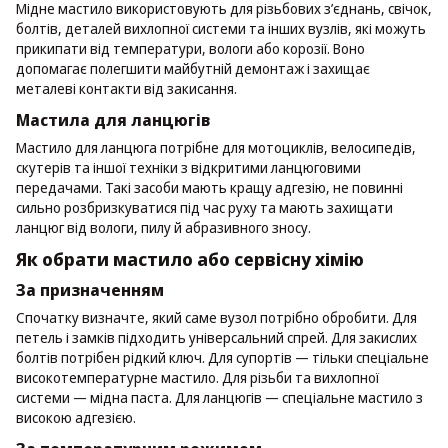
Мідне мастило використовують для різьбових з’єднань, свічок,
болтів, деталей вихлопної системи та інших вузлів, які можуть
прикипати від температури, вологи або корозії. Воно
допомагає полегшити майбутній демонтаж і захищає
металеві контакти від закисання.
Мастила для ланцюгів
Мастило для ланцюга потрібне для мотоциклів, велосипедів,
скутерів та іншої техніки з відкритими ланцюговими
передачами. Такі засоби мають кращу адгезію, не повинні
сильно розбризкуватися під час руху та мають захищати
ланцюг від вологи, пилу й абразивного зносу.
Як обрати мастило або сервісну хімію
За призначенням
Спочатку визначте, який саме вузол потрібно обробити. Для
петель і замків підходить універсальний спрей. Для закислих
болтів потрібен рідкий ключ. Для супортів — тільки спеціальне
високотемпературне мастило. Для різьби та вихлопної
системи — мідна паста. Для ланцюгів — спеціальне мастило з
високою адгезією.