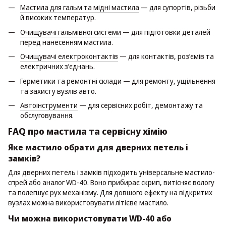
Мастила для гальм та мідні мастила
— для супортів, різьби
й високих температур.
Очищувачі гальмівної системи
— для підготовки деталей
перед нанесенням мастила.
Очищувачі електроконтактів
— для контактів, роз’ємів та
електричних з’єднань.
Герметики та ремонтні склади
— для ремонту, ущільнення
та захисту вузлів авто.
Автоінструменти
— для сервісних робіт, демонтажу та
обслуговування.
FAQ про мастила та сервісну хімію
Яке мастило обрати для дверних петель і
замків?
Для дверних петель і замків підходить універсальне мастило-
спрей або аналог WD-40. Воно прибирає скрип, витісняє вологу
та полегшує рух механізму. Для довшого ефекту на відкритих
вузлах можна використовувати літієве мастило.
Чи можна використовувати WD-40 або