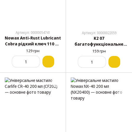
Артикул: 00000054741
Артикул: 00000022059
Nowax Anti-Rust Lubricant
K2 07
Cobra рідкий ключ 110 мл
багатофункціональне
(NX11300)
мастило 150 мл
129 грн
159 грн