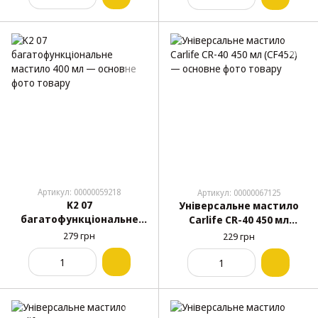
Артикул: 00000059218
Артикул: 00000067125
K2 07
Універсальне мастило
багатофункціональне
Carlife CR-40 450 мл
мастило 400 мл
(CF452)
279 грн
229 грн