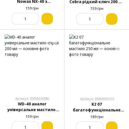
Nowax NX-40 з
Cobra рідкий ключ 200 мл
аплікатором 200 мл
(NX20300)
159 грн
159 грн
(NX20600)
Артикул: 00000032686
Артикул: 00000005103
WD-40 аналог
K2 07
універсальне мастило-
багатофункціональне
спрей 200 мл
мастило 250 мл
159 грн
189 грн