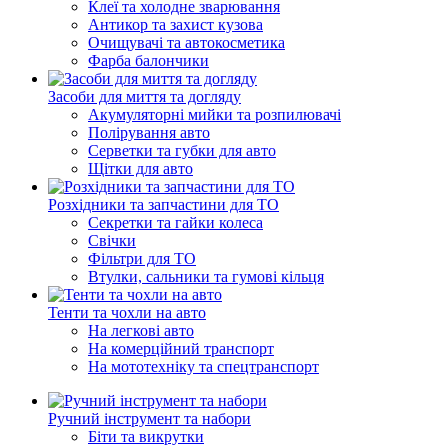
Клеї та холодне зварювання
Антикор та захист кузова
Очищувачі та автокосметика
Фарба балончики
Засоби для миття та догляду
Акумуляторні мийки та розпилювачі
Полірування авто
Серветки та губки для авто
Щітки для авто
Розхідники та запчастини для ТО
Секретки та гайки колеса
Свічки
Фільтри для ТО
Втулки, сальники та гумові кільця
Тенти та чохли на авто
На легкові авто
На комерційний транспорт
На мототехніку та спецтранспорт
Ручний інструмент та набори
Біти та викрутки