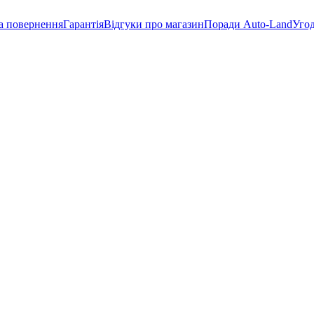
а повернення
Гарантія
Відгуки про магазин
Поради Auto-Land
Угод