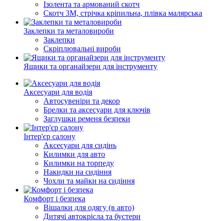
Ізолента та армований скотч
Скотч 3М, стрічка кріпильна, плівка малярська
Заклепки та металовироби
Заклепки
Скріплювальні вироби
Ящики та органайзери для інструменту
Аксесуари для водія
Автосувеніри та декор
Брелки та аксесуари для ключів
Заглушки ременя безпеки
Інтер'єр салону
Аксесуари для сидінь
Килимки для авто
Килимки на торпеду
Накидки на сидіння
Чохли та майки на сидіння
Комфорт і безпека
Вішалки для одягу (в авто)
Дитячі автокрісла та бустери