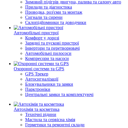
Зимовий підігрів двигуна, палива та салону авто
Прилади та діагностика
Проводка, роз'єми та монтаж
Сигнали та сирени
Склопідйомники та доводчики
Автомобільні пристрої
Комфорт у дорозі
Зарядні та пускові пристрої
Інвертори та перетворювачі
Автомобільні пилососи
Компресори та насоси
Охоронні системи та GPS
GPS Трекер
Автосигналізації
Блокувальники та замки
Парктроніки
Центральні замки та комплектуючі
Автохімія та косметика
Технічні рідини
Мастила та сервісна хімія
Герметики та ремонтні склади