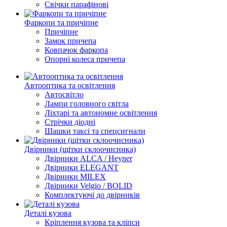
Свічки парафінові
Фаркопи та причіпне
Причіпне
Замок причепа
Ковпачок фаркопа
Опорні колеса причепа
Автооптика та освітлення
Автосвітло
Лампи головного світла
Ліхтарі та автономне освітлення
Стрічки діодні
Шашки таксі та спецсигнали
Двірники (щітки склоочисника)
Двірники ALCA / Heyner
Двірники ELEGANT
Двірники MILEX
Двірники Velgio / BOLID
Комплектуючі до двірників
Деталі кузова
Кріплення кузова та кліпси