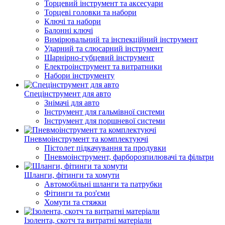
Торцевий інструмент та аксесуари
Торцеві головки та набори
Ключі та набори
Балонні ключі
Вимірювальний та інспекційний інструмент
Ударний та слюсарний інструмент
Шарнірно-губцевий інструмент
Електроінструмент та витратники
Набори інструменту
Спецінструмент для авто
Знімачі для авто
Інструмент для гальмівної системи
Інструмент для поршневої системи
Пневмоінструмент та комплектуючі
Пістолет підкачування та продувки
Пневмоінструмент, фарборозпилювачі та фільтри
Шланги, фітинги та хомути
Автомобільні шланги та патрубки
Фітинги та роз'єми
Хомути та стяжки
Ізолента, скотч та витратні матеріали