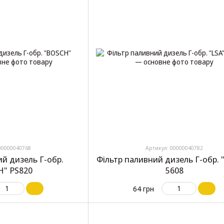
00000040768
Артикул: 00000040782
ий дизель Г-обр.
Фільтр паливний дизель Г-обр. "
" PS820
5608
64 грн