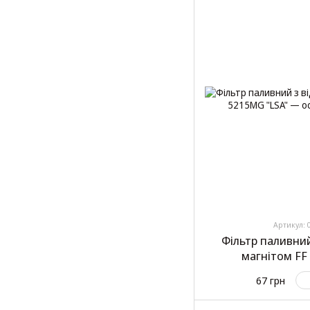
Артикул: 
Фільтр паливний
магнітом FF
67 грн