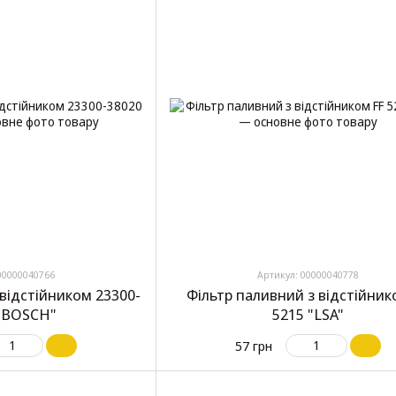
00000040766
Артикул: 00000040778
 відстійником 23300-
Фільтр паливний з відстійник
"BOSCH"
5215 "LSA"
57 грн