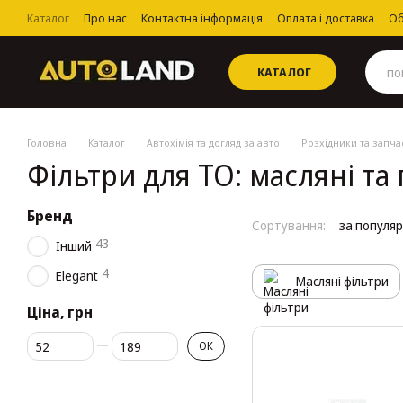
Перейти до основного контенту
Каталог
Про нас
Контактна інформація
Оплата і доставка
Об
Угода користувача
КАТАЛОГ
Головна
Каталог
Автохімія та догляд за авто
Розхідники та запча
Фільтри для ТО: масляні та
Бренд
Сортування:
за популя
43
Інший
4
Elegant
Масляні фільтри
Ціна, грн
Від Ціна, грн
До Ціна, грн
ОК