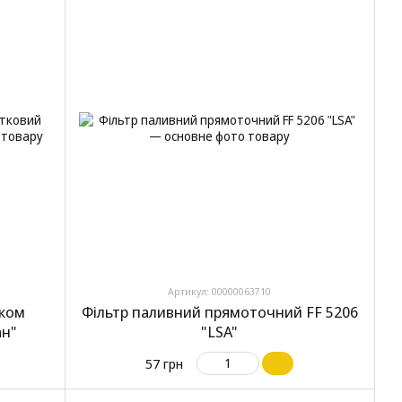
Артикул: 00000063710
иком
Фільтр паливний прямоточний FF 5206
ан"
"LSA"
57 грн