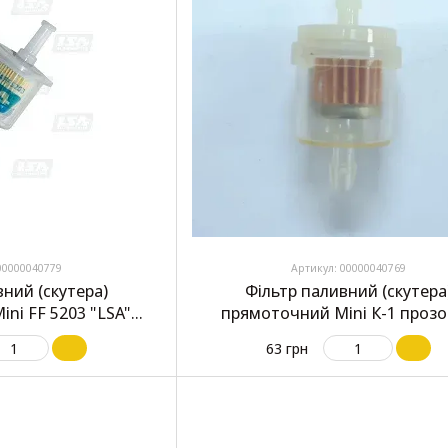
00000040779
Артикул: 00000040769
вний (скутера)
Фільтр паливний (скутера
ni FF 5203 "LSA"
прямоточний Mini К-1 проз
нзин
63 грн