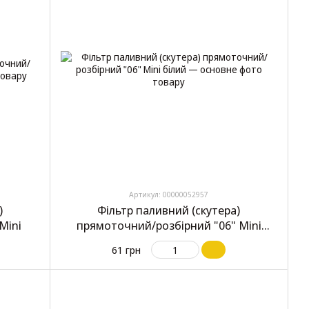
Артикул: 00000052957
)
Фільтр паливний (скутера)
Mini
прямоточний/розбірний "06" Mini
білий
61 грн