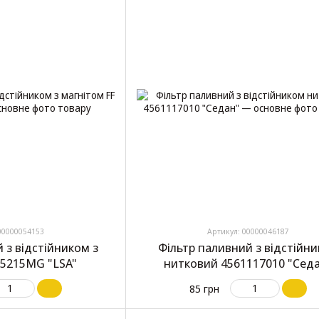
00000054153
Артикул: 00000046187
 з відстійником з
Фільтр паливний з відстійн
 5215MG "LSA"
нитковий 4561117010 "Сед
85 грн