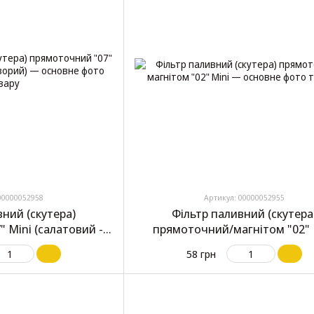
00000052958
Артикул: 00000052955
вний (скутера)
Фільтр паливний (скутера
 Mini (салатовий -
прямоточний/магнітом "02" 
орий)
58 грн