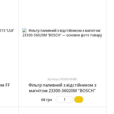
Артикул: 00000058488
ом FF
Фільтр паливний з відстійником з
магнітом 23300-36020М "BOSCH"
68 грн