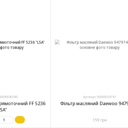
00000040780
Артикул: 00000024741
прямоточний FF 5236
Фільтр масляний Daewoo 947
LSA"
159 грн