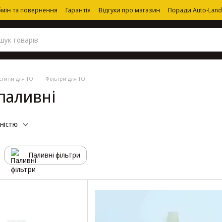
мін та повернення
Гарантія
Відгуки про магазин
Поради Auto-Land
стини для ТО
Фільтри для ТО
 паливні
рністю
Паливні фільтри