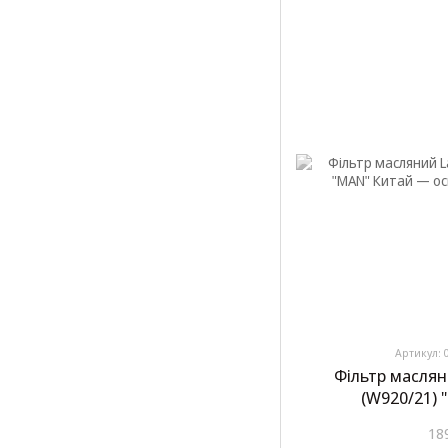
Артикул: 
Фільтр маслян
(W920/21)
18