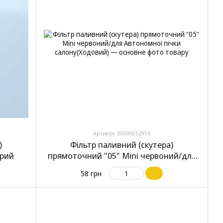
Артикул: 00000052956
)
Фільтр паливний (скутера)
орий
прямоточний "05" Mini червоний/для
Автономної пічки салону(Ходовий)
58 грн