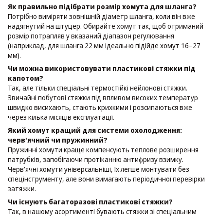
Як правильно підібрати розмір хомута для шланга?
Потрібно виміряти зовнішній діаметр шланга, коли він вже
надягнутий на штуцер. Обирайте хомут так, щоб отриманий
розмір потрапляв у вказаний діапазон регулювання
(наприклад, для шланга 22 мм ідеально підійде хомут 16–27
мм).
Чи можна використовувати пластикові стяжки під
капотом?
Так, але тільки спеціальні термостійкі нейлонові стяжки.
Звичайні побутові стяжки під впливом високих температур
швидко висихають, стають крихкими і розсипаються вже
через кілька місяців експлуатації.
Який хомут кращий для системи охолодження:
черв'ячний чи пружинний?
Пружинні хомути краще компенсують теплове розширення
патрубків, запобігаючи протіканню антифризу взимку.
Черв'ячні хомути універсальніші, їх легше монтувати без
спецінструменту, але вони вимагають періодичної перевірки
затяжки.
Чи існують багаторазові пластикові стяжки?
Так, в нашому асортименті бувають стяжки зі спеціальним