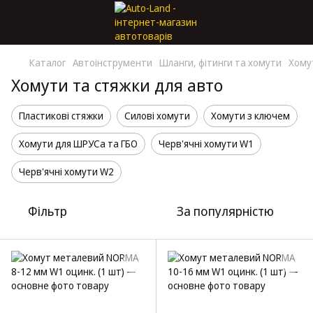
Каталог
Автоінструменти
Шланги, фітинги та хомути
Хому
Хомути та стяжки для авто
Пластикові стяжки
Силові хомути
Хомути з ключем
Хомути для ШРУСа та ГБО
Черв'ячні хомути W1
Черв'ячні хомути W2
Фільтр
За популярністю