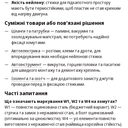
Якість нейлону:
стяжки для підкапотного простору
мають бути термостійкими, щоб пластик не став крихким
від нагріву двигуна.
Суміжні товари або пов'язані рішення
Шланги та патрубки
— паливні, вакуумні та
охолоджувальні магістралі, які потребують надійної
фіксації хомутами.
Автоелектрика
— роз'єми, клеми та дроти, для
впорядкування яких необхідні нейлонові стяжки.
Автоінструмент
— викрутки, торцеві головки та пасатижі
для швидкого монтажу та демонтажу кріплень.
Ізолента та скотч
— для додаткового захисту джгутів
проводки перед їх фіксацією стяжками.
Часті запитання
Що означають маркування W1, W2 та W4 на хомутах?
W1 — повністю оцинкована сталь (бюджетний варіант). W2 —
стрічка та замок з нержавіючої сталі, а болт оцинкований
(оптимально за ціною/якістю). W4 — усі елементи повністю
виготовлені з нержавіючої сталі (найвища корозійна стійкість).