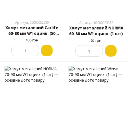
Артикул: 00000052590
Артикул: 00000023352
Хомут металевий Carlife
Хомут металевий NORMA
60-80 мм W1 оцинк. (50
60-80 мм W1 оцинк. (1 шт)
шт)
496 грн
65 грн