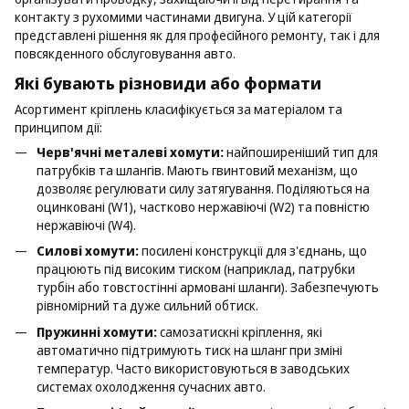
контакту з рухомими частинами двигуна. У цій категорії
представлені рішення як для професійного ремонту, так і для
повсякденного обслуговування авто.
Які бувають різновиди або формати
Асортимент кріплень класифікується за матеріалом та
принципом дії:
Черв'ячні металеві хомути:
найпоширеніший тип для
патрубків та шлангів. Мають гвинтовий механізм, що
дозволяє регулювати силу затягування. Поділяються на
оцинковані (W1), частково нержавіючі (W2) та повністю
нержавіючі (W4).
Силові хомути:
посилені конструкції для з'єднань, що
працюють під високим тиском (наприклад, патрубки
турбін або товстостінні армовані шланги). Забезпечують
рівномірний та дуже сильний обтиск.
Пружинні хомути:
самозатискні кріплення, які
автоматично підтримують тиск на шланг при зміні
температур. Часто використовуються в заводських
системах охолодження сучасних авто.