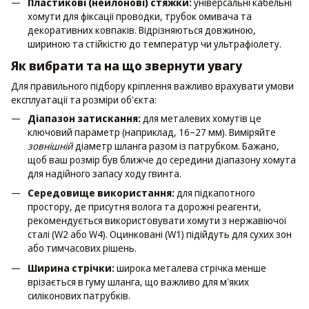
Пластикові (нейлонові) стяжки:
універсальні кабельні
хомути для фіксації проводки, трубок омивача та
декоративних ковпаків. Відрізняються довжиною,
шириною та стійкістю до температур чи ультрафіолету.
Як вибрати та на що звернути увагу
Для правильного підбору кріплення важливо врахувати умови
експлуатації та розміри об'єкта:
Діапазон затискання:
для металевих хомутів це
ключовий параметр (наприклад, 16–27 мм). Виміряйте
зовнішній
діаметр шланга разом із патрубком. Бажано,
щоб ваш розмір був ближче до середини діапазону хомута
для надійного запасу ходу гвинта.
Середовище використання:
для підкапотного
простору, де присутня волога та дорожні реагенти,
рекомендується використовувати хомути з нержавіючої
сталі (W2 або W4). Оцинковані (W1) підійдуть для сухих зон
або тимчасових рішень.
Ширина стрічки:
широка металева стрічка менше
врізається в гуму шланга, що важливо для м'яких
силіконових патрубків.