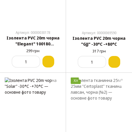
Артикул: 00000030178
Артикул: 00000069590
Ізолента PVC 20m чорна
Ізолента PVC 20m чорна
"Elegant" 100180
"GJJ" -30*С -+80*С
підвищ.якості
299 грн
317 грн
Хіт