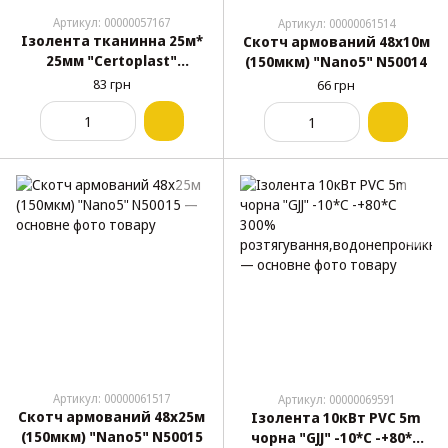
Артикул: 00000057167
Артикул: 00000061514
Ізолента тканинна 25м*
Скотч армований 48х10м
25мм "Сertoplast"
(150мкм) "Nano5" N50014
флисова мягкая 0.24мм
83 грн
66 грн
антискрип (№06)
Артикул: 00000061517
Артикул: 00000069591
Скотч армований 48х25м
Ізолента 10кВт PVC 5m
(150мкм) "Nano5" N50015
чорна "GJJ" -10*С -+80*С