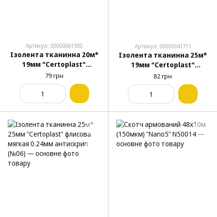
Артикул: 00000061900
Артикул: 00000041711
Ізолента тканинна 20м*
Ізолента тканинна 25м*
19мм "Сertoplast"
19мм "Сertoplast"
тканина лавсан, чорна
флисова мягкая 0.24мм
79 грн
82 грн
(№4)
антискрип (№05)