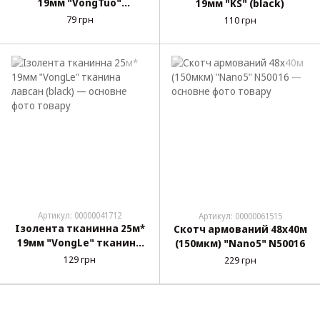
19мм "VongTuo"
19мм "KS" (black)
ворсиста,фланелева,зву
79 грн
110 грн
коізоляційна (Чорна)
Артикул: 00000041712
Артикул: 00000061515
Ізолента тканинна 25м*
Скотч армований 48х40м
19мм "VongLe" тканина
(150мкм) "Nano5" N50016
лавсан (black)
129 грн
229 грн