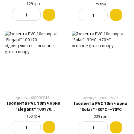
300%
129 грн
79 грн
розтягування,водонепро
никна
Артикул: 00000030181
Артикул: 00000025635
Ізолента PVC 10m чорна
Ізолента PVC 10m чорна
"Elegant" 100170
"Solar" -30*С -+70*С
підвищ.якості
159 грн
229 грн