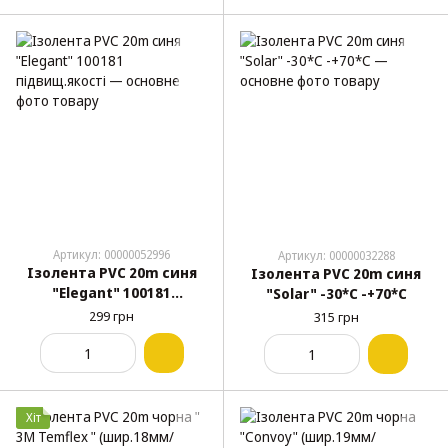
Артикул: 00000052996
Артикул: 00000032288
Ізолента PVC 20m синя
Ізолента PVC 20m синя
"Elegant" 100181
"Solar" -30*С -+70*С
підвищ.якості
299 грн
315 грн
Хіт