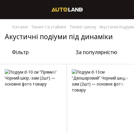
Каталог
Тюнінг та стайлінг
Тюнінг салону
Акустичні подіум
Акустичні подіуми під динаміки
Фільтр
За популярністю