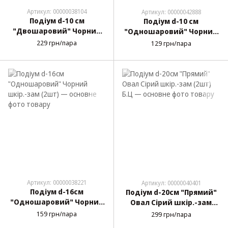
Артикул: 00000038104
Артикул: 00000042888
Подіум d-10 см
Подіум d-10 см
"Двошаровий" Чорний
"Одношаровий" Чорний
шкір.-зам (2шт)
шкір.-зам (2шт)
229 грн/пара
129 грн/пара
Артикул: 00000038221
Артикул: 00000040401
Подіум d-16см
Подіум d-20см "Прямий"
"Одношаровий" Чорний
Овал Сірий шкір.-зам
шкір.-зам (2шт)
(2шт) Б.Ц
159 грн/пара
299 грн/пара