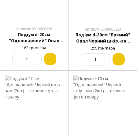
Артикул: 00000039766
Артикул: 00000038223
Подіум d-20см
Подіум d-20см "Прямий"
"Одношаровий" Овал
Овал Чорний шкір.-зам
Чорний шкір.-зам (2шт)
(2шт) Б.Ц.
163 грн/пара
299 грн/пара