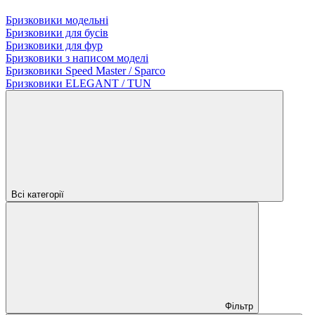
Бризковики модельні
Бризковики для бусів
Бризковики для фур
Бризковики з написом моделі
Бризковики Speed Master / Sparco
Бризковики ELEGANT / TUN
Всі категорії
Фільтр