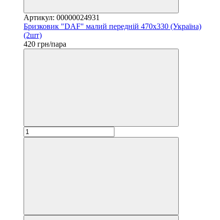
Артикул: 00000024931
Бризковик "DAF" малий передній 470х330 (Україна)
(2шт)
420 грн/пара