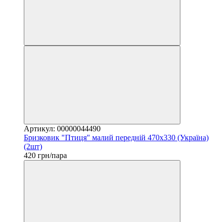
Артикул: 00000044490
Бризковик "Птиця" малий передній 470х330 (Україна)
(2шт)
420 грн/пара