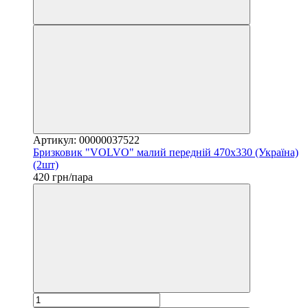
Артикул: 00000037522
Бризковик "VOLVO" малий передній 470х330 (Україна)
(2шт)
420 грн/пара