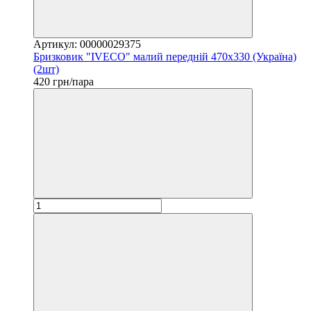
Артикул: 00000029375
Бризковик "IVECO" малий передній 470х330 (Україна)
(2шт)
420 грн/пара