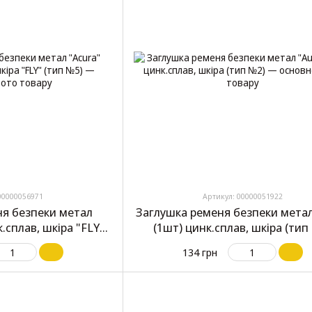
00000056971
Артикул: 00000051922
ня безпеки метал
Заглушка ременя безпеки метал
к.сплав, шкіра "FLY"
(1шт) цинк.сплав, шкіра (тип
п №5)
134 грн