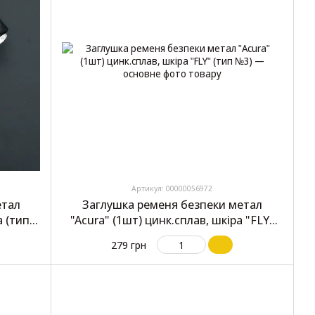
Артикул: 00000056972
етал
Заглушка ременя безпеки метал
а (тип
"Acura" (1шт) цинк.сплав, шкіра "FLY"
(тип №3)
279 грн