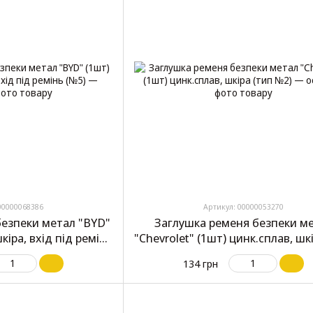
00000068386
Артикул: 00000053270
безпеки метал "BYD"
Заглушка ременя безпеки м
кіра, вхід під ремінь
"Chevrolet" (1шт) цинк.сплав, шк
№5)
№2)
134 грн