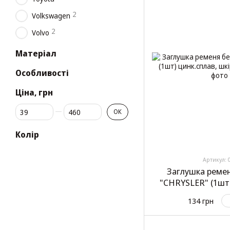
2
Volkswagen
2
Volvo
Матеріал
Особливості
Ціна, грн
Від Ціна, грн
До Ціна, грн
ОК
Колір
Артикул: 
Заглушка реме
"CHRYSLER" (1шт)
(ти
134 грн