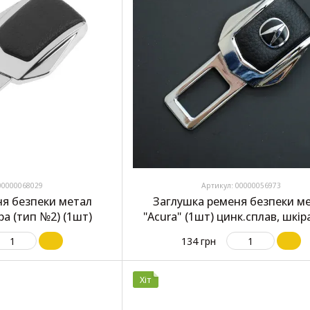
00000068029
Артикул: 00000056973
ня безпеки метал
Заглушка ременя безпеки м
ра (тип №2) (1шт)
"Acura" (1шт) цинк.сплав, шкір
№2)
134 грн
Хіт