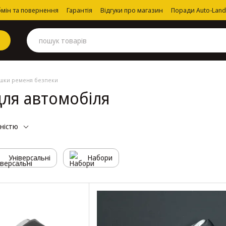
мін та повернення
Гарантія
Відгуки про магазин
Поради Auto-Land
ушки ременя безпеки
для автомобіля
рністю
Універсальні
Набори