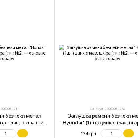
00000051917
Артикул: 00000051928
ня безпеки метал
Заглушка ременя безпеки м
к.сплав, шкіра (тип
"Hyundai" (1шт) цинк.сплав, шкі
2)
№2)
134 грн