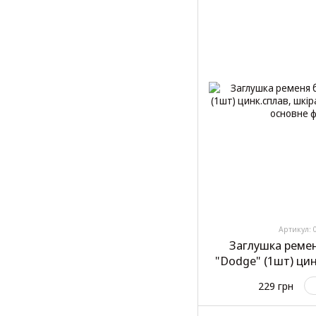
Артикул: 
Заглушка реме
"Dodge" (1шт) цин
під ре
229 грн