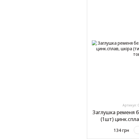
Артикул: 
Заглушка ременя б
(1шт) цинк.спла
134 грн