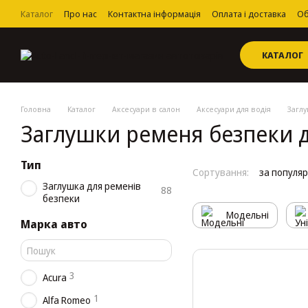
Перейти до основного контенту
Каталог
Про нас
Контактна інформація
Оплата і доставка
Об
Угода користувача
КАТАЛОГ
Головна
Каталог
Аксесуари в салон
Аксесуари для водія
Загл
Заглушки ременя безпеки 
Тип
Сортування:
за популя
Заглушка для ременів
88
безпеки
Модельні
Марка авто
3
Acura
1
Alfa Romeo