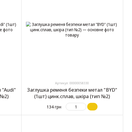
Артикул: 00000058330
 "Audi"
Заглушка ременя безпеки метал "BYD"
 №2)
(1шт) цинк.сплав, шкіра (тип №2)
134 грн