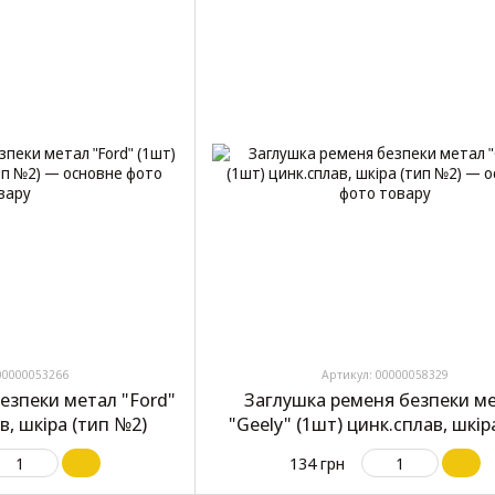
00000053266
Артикул: 00000058329
езпеки метал "Ford"
Заглушка ременя безпеки м
в, шкіра (тип №2)
"Geely" (1шт) цинк.сплав, шкір
№2)
134 грн