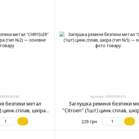
00000060260
Артикул: 00000069415
ня безпеки метал
Заглушка ременя безпеки м
 цинк.сплав, шкіра
"Citroen" (1шт) цинк.сплав, шкі
п №2)
№5)
229 грн