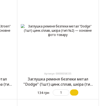
Артикул: 00000058335
етал
Заглушка ременя безпеки метал
ра (тип
"Dodge" (1шт) цинк.сплав, шкіра (тип
№2)
134 грн