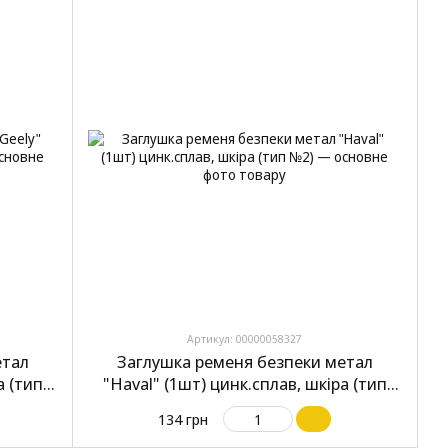
Артикул: 00000058327
етал
Заглушка ременя безпеки метал
а (тип
"Haval" (1шт) цинк.сплав, шкіра (тип
№2)
134 грн