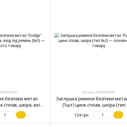
00000069416
Артикул: 00000056969
ня безпеки метал
Заглушка ременя безпеки метал
к.сплав, шкіра, вхід
(1шт) цинк.сплав, шкіра (тип
мінь (№5)
134 грн