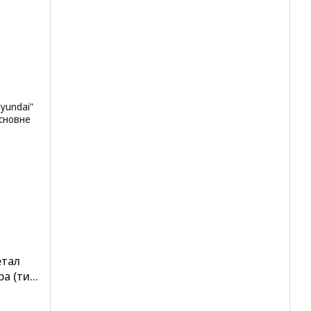
етал
ра (тип