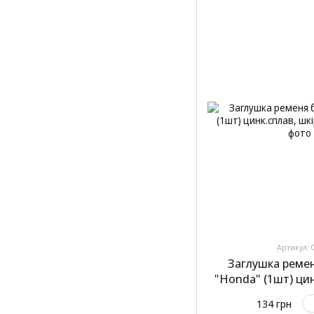
Артикул: 
Заглушка реме
"Honda" (1шт) цин
№
134 грн