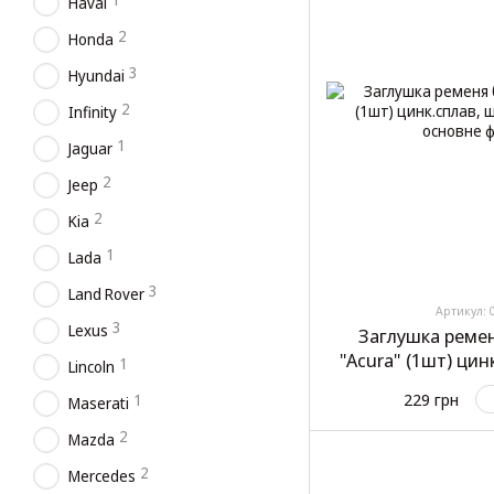
Haval
2
Honda
3
Hyundai
2
Infinity
1
Jaguar
2
Jeep
2
Kia
1
Lada
3
Land Rover
Артикул: 
3
Lexus
Заглушка реме
"Acura" (1шт) цин
1
Lincoln
(ти
229 грн
1
Maserati
2
Mazda
2
Mercedes