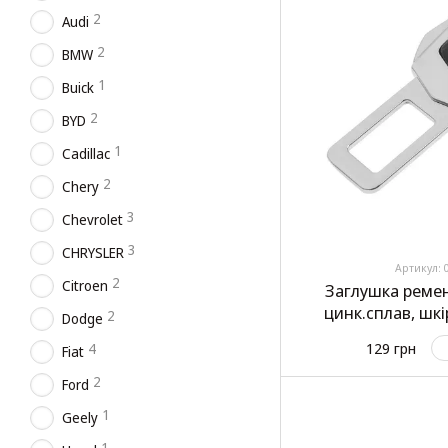
2
Audi
2
BMW
1
Buick
2
BYD
1
Cadillac
2
Chery
3
Chevrolet
3
CHRYSLER
Артикул: 
2
Citroen
Заглушка реме
цинк.сплав, шкі
2
Dodge
129 грн
4
Fiat
2
Ford
1
Geely
1