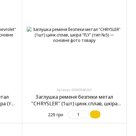
Артикул: 00000060262
етал
Заглушка ременя безпеки метал
іра (тип
"CHRYSLER" (1шт) цинк.сплав, шкіра
"FLY" (тип №5)
229 грн