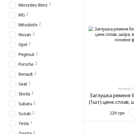
1
Mercedes-Benz
2
MG
2
Mitsubishi
2
Nissan
3
Opel
2
Pegeout
2
Porsche
2
Renault
1
Seat
Артикул: 
3
Skoda
Заглушка ременя 
(1шт) цинк.сплав, ш
2
Subaru
(
229 грн
2
Suzuki
1
Tesla
2
Toyota