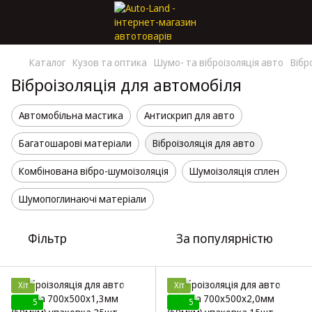
Каталог
Кузов та оптика
Шумо- та віброізоляція авто
Вібр
Віброізоляція для автомобіля
Автомобільна мастика
Антискрип для авто
Багатошарові матеріали
Віброізоляція для авто
Комбінована вібро-шумоізоляція
Шумоізоляція сплен
Шумопоглинаючі матеріали
Фільтр
За популярністю
Хіт
Хіт
5
5