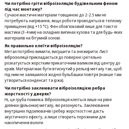
Чи потрібно гріти віброізоляцію будівельним феном
під час монтажу?
Сучасні мастичні матеріали товщиною до 2-2.5 мм не
потребують нагрівання, якщо роботи проводяться в теплому
приміщенні (від +15 °C). Фен обов'язковий лише для товстої
мастики (3-4 мм) на складних вигинах кузова та для будь-яких
матеріалів на бітумній основі.
Як правильно клеїти віброізоляцію?
Метал потрібно вимити, висушити та знежирити. Лист
віброізоляції прикладається до поверхні і ретельно
розкатується жорстким прикаточним валиком від центру до
країв. Матеріал має бути втиснутий у рельєф металу так, щоб
під ним не залишилося жодної бульбашки повітря (інакше там
утвориться конденсат та іржа).
Чи потрібно заклеювати віброізоляцією ребра
жорсткості у дверях?
Ні, це груба помилка. Віброізоляція клеїться лише на рівні
ділянки (фільонки) металу, які резонують. Заклеювання
внутрішніх підсилювачів і ребер жорсткості не дасть
акустичного ефекту, а лише створить порожнини для
накопичення вологи.