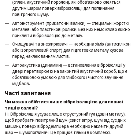
(сплен, акустичний поролон), які обов'язково клеяться
другим шаром поверх віброізоляції для поглинання
повітряного шуму.
Автоінструмент (прикаточні валики)
— спеціальні жорсткі
металеві або пластикові ролики. Без них неможливо якісно
приклеїти віброізоляцію до металу.
Очищувачі та знежирювачі
— необхідна хімія (антисилікон
або ізопропіловий спирт) для підготовки металу кузова
перед наклеюванням листів.
Автоакустика (динаміки)
— встановлення віброізоляції у
двері перетворює їх на закритий акустичний короб, що є
обов'язковою умовою для глибокого і чистого звучання
мідбасів.
Часті запитання
Чи можна обійтися лише віброізоляцією для повної
тиші в салоні?
Ні. Віброізоляція усуває лише структурний гул (дзвін металу).
Щоб прибрати повітряний шум (свист вітру, шум від сусідніх
машин), поверх вібродемпфера необхідно наклеїти другий
шар — шумопоглинач. Це працює тільки в комплексі.