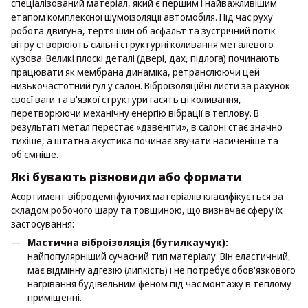
спеціалізований матеріал, який є першим і найважливішим
етапом комплексної шумоізоляції автомобіля. Під час руху
робота двигуна, тертя шин об асфальт та зустрічний потік
вітру створюють сильні структурні коливання металевого
кузова. Великі плоскі деталі (двері, дах, підлога) починають
працювати як мембрана динаміка, ретранслюючи цей
низькочастотний гул у салон. Віброізоляційні листи за рахунок
своєї ваги та в'язкої структури гасять ці коливання,
перетворюючи механічну енергію вібрації в теплову. В
результаті метал перестає «дзвеніти», в салоні стає значно
тихіше, а штатна акустика починає звучати насиченіше та
об'ємніше.
Які бувають різновиди або формати
Асортимент вібродемпфуючих матеріалів класифікується за
складом робочого шару та товщиною, що визначає сферу їх
застосування:
Мастична віброізоляція (бутилкаучук):
найпопулярніший сучасний тип матеріалу. Він еластичний,
має відмінну адгезію (липкість) і не потребує обов'язкового
нагрівання будівельним феном під час монтажу в теплому
приміщенні.