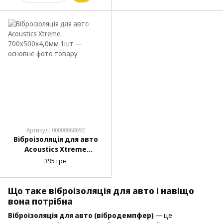
Артикул: 00000068692
Віброізоляція для авто
Acoustics Xtreme
700х500х4,0мм 1шт
395 грн
Що таке віброізоляція для авто і навіщо
вона потрібна
Віброізоляція для авто (вібродемпфер)
— це