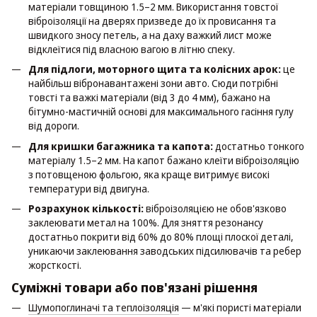
матеріали товщиною 1.5–2 мм. Використання товстої
віброізоляції на дверях призведе до їх провисання та
швидкого зносу петель, а на даху важкий лист може
відклеїтися під власною вагою в літню спеку.
Для підлоги, моторного щита та колісних арок:
це
найбільш вібронавантажені зони авто. Сюди потрібні
товсті та важкі матеріали (від 3 до 4 мм), бажано на
бітумно-мастичній основі для максимального гасіння гулу
від дороги.
Для кришки багажника та капота:
достатньо тонкого
матеріалу 1.5–2 мм. На капот бажано клеїти віброізоляцію
з потовщеною фольгою, яка краще витримує високі
температури від двигуна.
Розрахунок кількості:
віброізоляцією не обов'язково
заклеювати метал на 100%. Для зняття резонансу
достатньо покрити від 60% до 80% площі плоскої деталі,
уникаючи заклеювання заводських підсилювачів та ребер
жорсткості.
Суміжні товари або пов'язані рішення
Шумопоглиначі та теплоізоляція
— м'які пористі матеріали