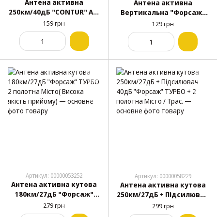
Антена активна
Антена активна
250км/40дБ "CONTUR" AE-
Вертикальна "Форсаж"
033 (2 підсил./індикатор
Vertical 444
159 грн
129 грн
бортової мережі)
Артикул: 00000053252
Артикул: 00000058229
Антена активна кутова
Антена активна кутова
180км/27дБ "Форсаж"
250км/27дБ + Підсилювач
ТУРБО 2 полотна Місто(
40дБ "Форсаж" ТУРБО + 2
279 грн
299 грн
Висока якість прийому)
полотна Місто / Трас.