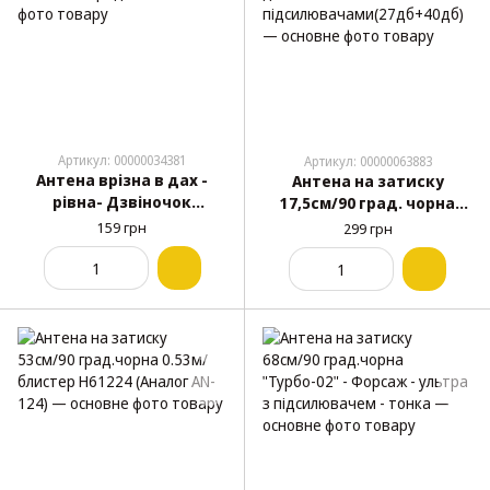
Артикул: 00000034381
Артикул: 00000063883
Антена врізна в дах -
Антена на затиску
рівна- Дзвіночок
17,5см/90 град. чорна
70cм"Triada" BA 60-03 1
"Дальнобой" - Форсаж - з
159 грн
299 грн
виток посередині
двома
підсилювачами(27дб+40
дб)