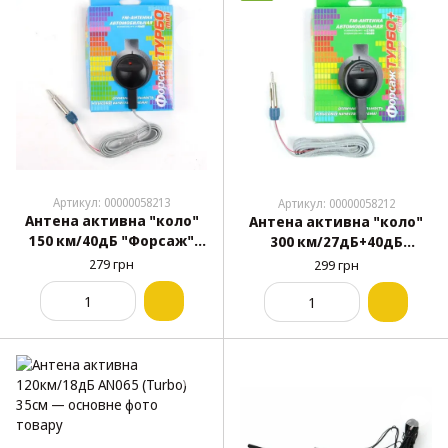
Артикул: 00000058213
Артикул: 00000058212
Антена активна "коло"
Антена активна "коло"
150 км/40дБ "Форсаж"
300 км/27дБ+40дБ
ТУРБО (mini) Місто(
"Форсаж" ТУРБО (mini+)
279 грн
299 грн
Висока якість прийому)
Місто/Трасса( Висока
якість прийому