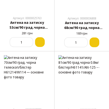
Артикул: 00000025763
Артикул: 00000036808
Антена на затиску
Антена на затиску
53см/90 град.чорна
68см/90 град.чорна
0.53м/блистер Н61224
"Турбо-02" - Форсаж -
281 грн
189 грн
(Аналог AN-124)
ультра з підсилювачем -
тонка