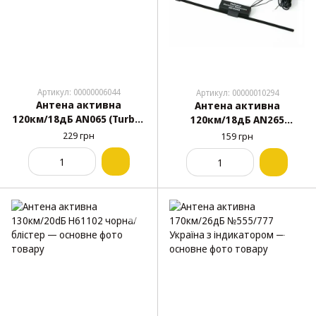
Артикул: 00000006044
Артикул: 00000010294
Антена активна
Антена активна
120км/18дБ AN065 (Turbo)
120км/18дБ AN265
35см
(Volcano) 35см
229 грн
159 грн