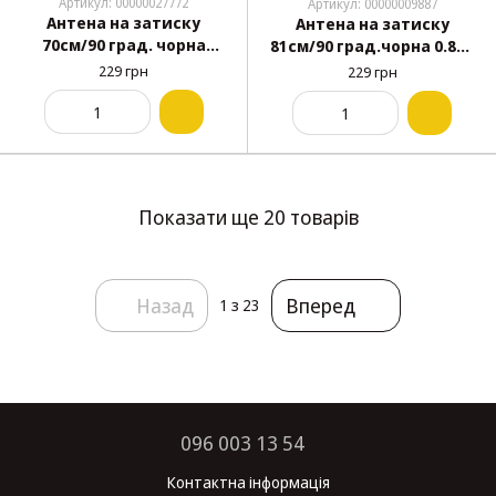
Артикул: 00000027772
Артикул: 00000009887
Антена на затиску
Антена на затиску
70см/90 град. чорна
81см/90 град.чорна 0.8м/
телескоп/блістер
блістер/Н61141/АN-125
229 грн
229 грн
Н61214/W114
Показати ще 20 товарів
Назад
Вперед
1
з 23
096 003 13 54
Контактна інформація