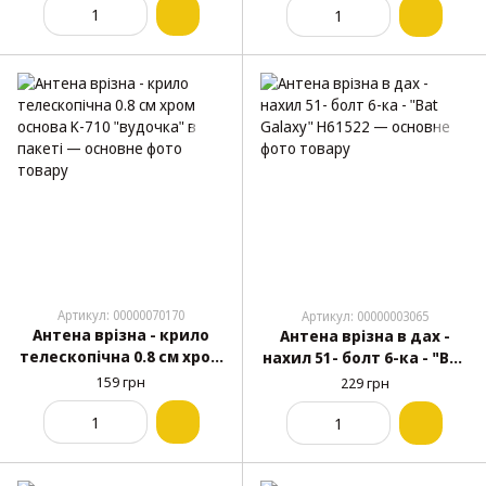
Артикул: 00000070170
Артикул: 00000003065
Антена врізна - крило
Антена врізна в дах -
телескопічна 0.8 cм хром
нахил 51- болт 6-ка - "Bat
основа K-710 "вудочка" в
Galaxy" Н61522
159 грн
229 грн
пакеті