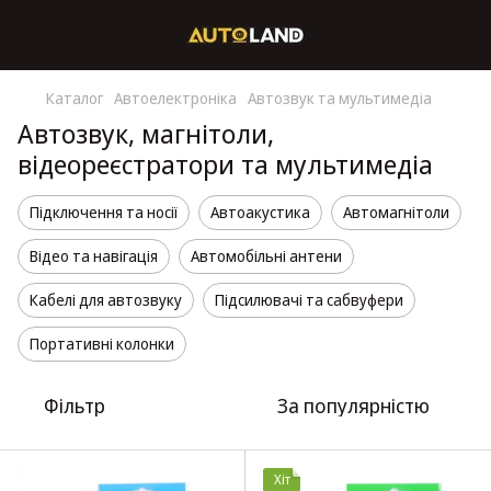
Каталог
Автоелектроніка
Автозвук та мультимедіа
Автозвук, магнітоли,
відеореєстратори та мультимедіа
Підключення та носії
Автоакустика
Автомагнітоли
Відео та навігація
Автомобільні антени
Кабелі для автозвуку
Підсилювачі та сабвуфери
Портативні колонки
Фільтр
За популярністю
Хіт