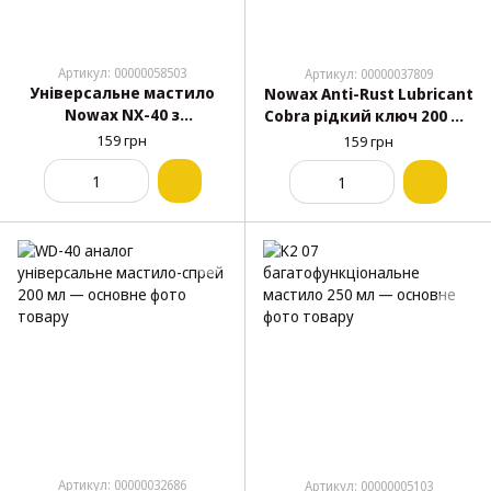
Артикул: 00000058503
Артикул: 00000037809
Універсальне мастило
Nowax Anti-Rust Lubricant
Nowax NX-40 з
Cobra рідкий ключ 200 мл
аплікатором 200 мл
(NX20300)
159 грн
159 грн
(NX20600)
Артикул: 00000032686
Артикул: 00000005103