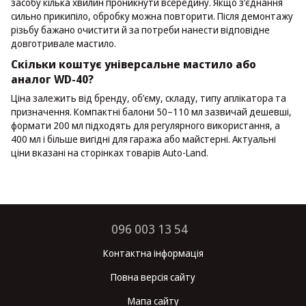
засобу кілька хвилин проникнути всередину. Якщо з’єднання
сильно прикипіло, обробку можна повторити. Після демонтажу
різьбу бажано очистити й за потреби нанести відповідне
довготривале мастило.
Скільки коштує універсальне мастило або
аналог WD-40?
Ціна залежить від бренду, об’єму, складу, типу аплікатора та
призначення. Компактні балони 50–110 мл зазвичай дешевші,
формати 200 мл підходять для регулярного використання, а
400 мл і більше вигідні для гаража або майстерні. Актуальні
ціни вказані на сторінках товарів Auto-Land.
096 003 13 54
Контактна інформація
Повна версія сайту
Мапа сайту