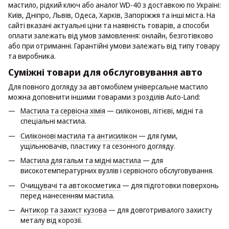
мастило, рідкий ключ або аналог WD-40 з доставкою по Україні:
Київ, Дніпро, Львів, Одеса, Харків, Запоріжжя та інші міста. На
сайті вказані актуальні ціни та наявність товарів, а способи
оплати залежать від умов замовлення: онлайн, безготівково
або при отриманні. Гарантійні умови залежать від типу товару
та виробника.
Суміжні товари для обслуговування авто
Для повного догляду за автомобілем універсальне мастило
можна доповнити іншими товарами з розділів Auto-Land:
Мастила та сервісна хімія
— силіконові, літієві, мідні та
спеціальні мастила.
Силіконові мастила та антисилікон
— для гуми,
ущільнювачів, пластику та сезонного догляду.
Мастила для гальм та мідні мастила
— для
високотемпературних вузлів і сервісного обслуговування.
Очищувачі та автокосметика
— для підготовки поверхонь
перед нанесенням мастила.
Антикор та захист кузова
— для довготривалого захисту
металу від корозії.