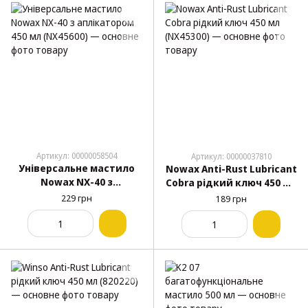
Артикул: 00000058504
Артикул: 00000037810
Універсальне мастило
Nowax Anti-Rust Lubricant
Nowax NX-40 з
Cobra рідкий ключ 450 мл
аплікатором 450 мл
(NX45300)
229 грн
189 грн
(NX45600)