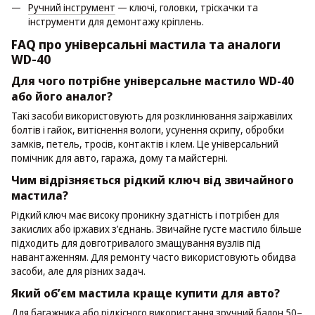
Ручний інструмент
— ключі, головки, тріскачки та
інструменти для демонтажу кріплень.
FAQ про універсальні мастила та аналоги
WD-40
Для чого потрібне універсальне мастило WD-40
або його аналог?
Такі засоби використовують для розклинювання заіржавілих
болтів і гайок, витіснення вологи, усунення скрипу, обробки
замків, петель, тросів, контактів і клем. Це універсальний
помічник для авто, гаража, дому та майстерні.
Чим відрізняється рідкий ключ від звичайного
мастила?
Рідкий ключ має високу проникну здатність і потрібен для
закислих або іржавих з’єднань. Звичайне густе мастило більше
підходить для довготривалого змащування вузлів під
навантаженням. Для ремонту часто використовують обидва
засоби, але для різних задач.
Який об’єм мастила краще купити для авто?
Для багажника або рідкісного використання зручний балон 50–