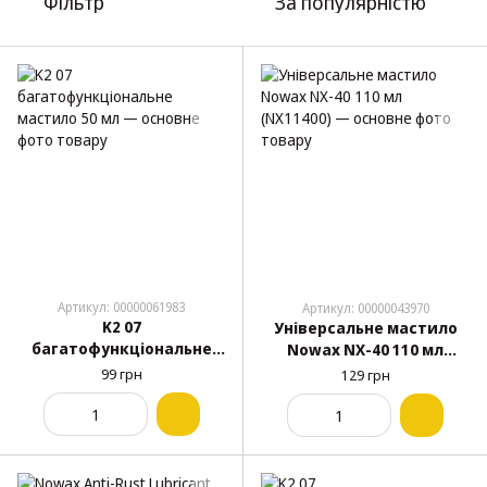
Фільтр
За популярністю
Артикул: 00000061983
Артикул: 00000043970
K2 07
Універсальне мастило
багатофункціональне
Nowax NX-40 110 мл
мастило 50 мл
(NX11400)
99 грн
129 грн