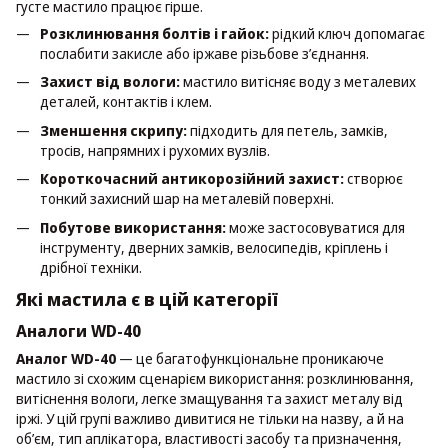
густе мастило працює гірше.
Розклинювання болтів і гайок:
рідкий ключ допомагає
послабити закисле або іржаве різьбове з’єднання.
Захист від вологи:
мастило витісняє воду з металевих
деталей, контактів і клем.
Зменшення скрипу:
підходить для петель, замків,
тросів, напрямних і рухомих вузлів.
Короткочасний антикорозійний захист:
створює
тонкий захисний шар на металевій поверхні.
Побутове використання:
може застосовуватися для
інструменту, дверних замків, велосипедів, кріплень і
дрібної техніки.
Які мастила є в цій категорії
Аналоги WD-40
Аналог WD-40
— це багатофункціональне проникаюче
мастило зі схожим сценарієм використання: розклинювання,
витіснення вологи, легке змащування та захист металу від
іржі. У цій групі важливо дивитися не тільки на назву, а й на
об’єм, тип аплікатора, властивості засобу та призначення,