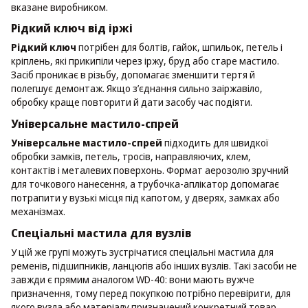
вказане виробником.
Рідкий ключ від іржі
Рідкий ключ
потрібен для болтів, гайок, шпильок, петель і
кріплень, які прикипіли через іржу, бруд або старе мастило.
Засіб проникає в різьбу, допомагає зменшити тертя й
полегшує демонтаж. Якщо з’єднання сильно заіржавіло,
обробку краще повторити й дати засобу час подіяти.
Універсальне мастило-спрей
Універсальне мастило-спрей
підходить для швидкої
обробки замків, петель, тросів, направляючих, клем,
контактів і металевих поверхонь. Формат аерозолю зручний
для точкового нанесення, а трубочка-аплікатор допомагає
потрапити у вузькі місця під капотом, у дверях, замках або
механізмах.
Спеціальні мастила для вузлів
У цій же групі можуть зустрічатися спеціальні мастила для
ременів, підшипників, ланцюгів або інших вузлів. Такі засоби не
завжди є прямим аналогом WD-40: вони мають вужче
призначення, тому перед покупкою потрібно перевірити, для
якого вузла або матеріалу призначений конкретний товар.