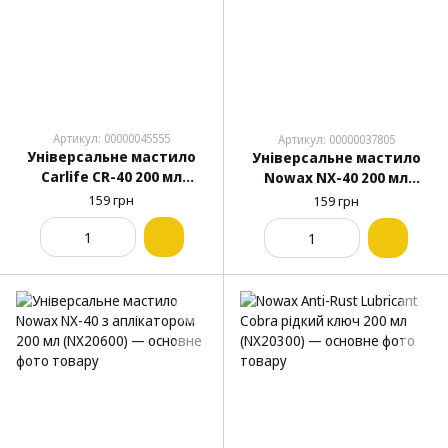
Артикул: 00000045555
Артикул: 00000037805
Універсальне мастило
Універсальне мастило
Carlife CR-40 200 мл
Nowax NX-40 200 мл
(CF202)
(NX20400)
159 грн
159 грн