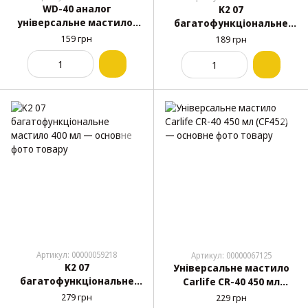
WD-40 аналог
K2 07
універсальне мастило-
багатофункціональне
спрей 200 мл
мастило 250 мл
159 грн
189 грн
Артикул: 00000059218
Артикул: 00000067125
K2 07
Універсальне мастило
багатофункціональне
Carlife CR-40 450 мл
мастило 400 мл
(CF452)
279 грн
229 грн