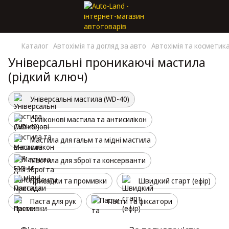
Каталог
Автохімія та догляд за авто
Автохімія та косметик
Універсальні проникаючі мастила
(рідкий ключ)
Універсальні мастила (WD-40)
Силіконові мастила та антисилікон
Мастила для гальм та мідні мастила
Мастила для зброї та консерванти
Присадки та промивки
Швидкий старт (ефір)
Паста для рук
Пасти та фіксатори