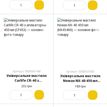
Артикул: 00000061440
Артикул: 00000037806
Універсальне мастило
Універсальне мастило
Carlife CR-40 з
Nowax NX-40 450 мл
аплікатором 450 мл
(NX45400)
232 грн
189 грн
(CF453)