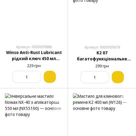
Артикул: 00000059888
Артикул: 00000009678
Winso Anti-Rust Lubricant
K2 07
рідкий ключ 450 мл
багатофункціональне
(820220)
мастило 500 мл
229 грн
299 грн