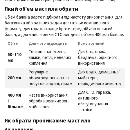
Який об’єм мастила обрати
Об’єм балона варто підбирати під частоту використання. Для
багажника або разових задач достатньо компактного
формату, для гаража краще брати середній або великий
балон, а для майстерні чи СТО вигідніші об’єми 400 мл і більше.
Об’єм
Для чого підходить
Кому зручний
Точкове нанесення,
Для багажника,
50–110
замки, петлі, невеликі
бардачка, рідкісного
мл
кріплення
використання
Регулярне
Для водія, домашньої
200 мл
обслуговування авто,
майстерні,
побутові задачі, гараж
періодичного ремонту
Для СТО, гаража,
400 мл
Часте використання,
активного
і
обробка великих зон,
обслуговування
більше
майстерня
техніки
Як обрати проникаюче мастило
За задачею