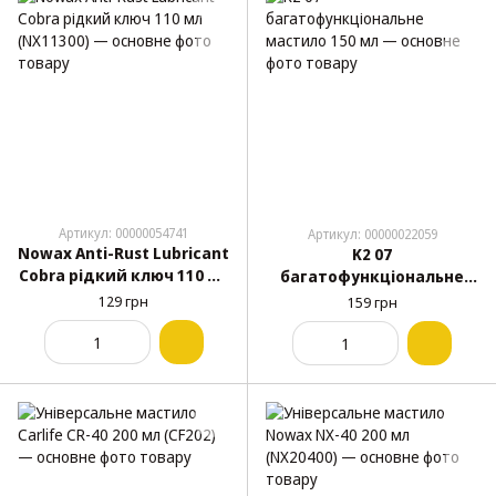
Артикул: 00000054741
Артикул: 00000022059
Nowax Anti-Rust Lubricant
K2 07
Cobra рідкий ключ 110 мл
багатофункціональне
(NX11300)
мастило 150 мл
129 грн
159 грн