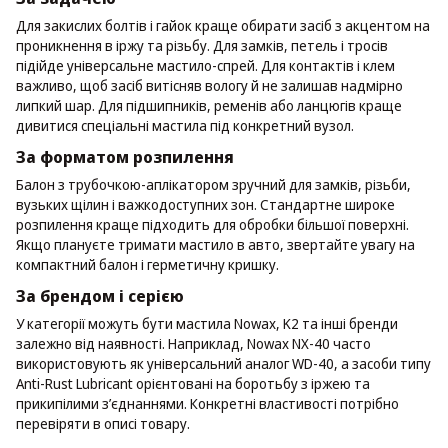
Для закислих болтів і гайок краще обирати засіб з акцентом на
проникнення в іржу та різьбу. Для замків, петель і тросів
підійде універсальне мастило-спрей. Для контактів і клем
важливо, щоб засіб витісняв вологу й не залишав надмірно
липкий шар. Для підшипників, ременів або ланцюгів краще
дивитися спеціальні мастила під конкретний вузол.
За форматом розпилення
Балон з трубочкою-аплікатором зручний для замків, різьби,
вузьких щілин і важкодоступних зон. Стандартне широке
розпилення краще підходить для обробки більшої поверхні.
Якщо плануєте тримати мастило в авто, звертайте увагу на
компактний балон і герметичну кришку.
За брендом і серією
У категорії можуть бути мастила Nowax, K2 та інші бренди
залежно від наявності. Наприклад, Nowax NX-40 часто
використовують як універсальний аналог WD-40, а засоби типу
Anti-Rust Lubricant орієнтовані на боротьбу з іржею та
прикипілими з’єднаннями. Конкретні властивості потрібно
перевіряти в описі товару.