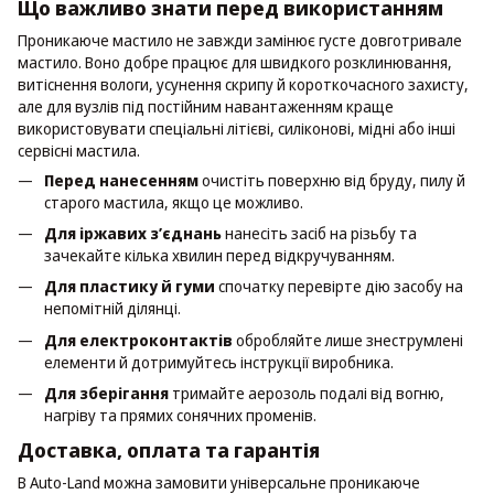
Що важливо знати перед використанням
Проникаюче мастило не завжди замінює густе довготривале
мастило. Воно добре працює для швидкого розклинювання,
витіснення вологи, усунення скрипу й короткочасного захисту,
але для вузлів під постійним навантаженням краще
використовувати спеціальні літієві, силіконові, мідні або інші
сервісні мастила.
Перед нанесенням
очистіть поверхню від бруду, пилу й
старого мастила, якщо це можливо.
Для іржавих з’єднань
нанесіть засіб на різьбу та
зачекайте кілька хвилин перед відкручуванням.
Для пластику й гуми
спочатку перевірте дію засобу на
непомітній ділянці.
Для електроконтактів
обробляйте лише знеструмлені
елементи й дотримуйтесь інструкції виробника.
Для зберігання
тримайте аерозоль подалі від вогню,
нагріву та прямих сонячних променів.
Доставка, оплата та гарантія
В Auto-Land можна замовити універсальне проникаюче