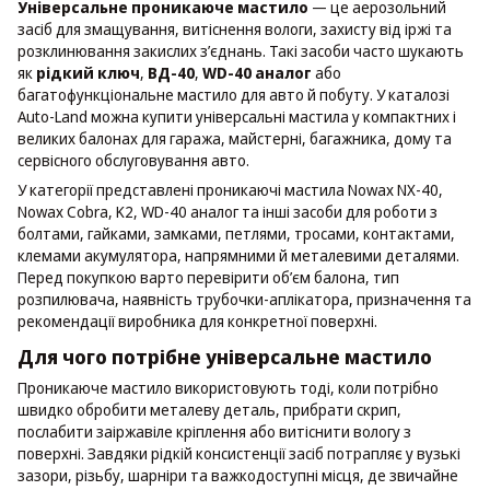
Універсальне проникаюче мастило
— це аерозольний
засіб для змащування, витіснення вологи, захисту від іржі та
розклинювання закислих з’єднань. Такі засоби часто шукають
як
рідкий ключ
,
ВД-40
,
WD-40 аналог
або
багатофункціональне мастило для авто й побуту. У каталозі
Auto-Land можна купити універсальні мастила у компактних і
великих балонах для гаража, майстерні, багажника, дому та
сервісного обслуговування авто.
У категорії представлені проникаючі мастила Nowax NX-40,
Nowax Cobra, K2, WD-40 аналог та інші засоби для роботи з
болтами, гайками, замками, петлями, тросами, контактами,
клемами акумулятора, напрямними й металевими деталями.
Перед покупкою варто перевірити об’єм балона, тип
розпилювача, наявність трубочки-аплікатора, призначення та
рекомендації виробника для конкретної поверхні.
Для чого потрібне універсальне мастило
Проникаюче мастило використовують тоді, коли потрібно
швидко обробити металеву деталь, прибрати скрип,
послабити заіржавіле кріплення або витіснити вологу з
поверхні. Завдяки рідкій консистенції засіб потрапляє у вузькі
зазори, різьбу, шарніри та важкодоступні місця, де звичайне