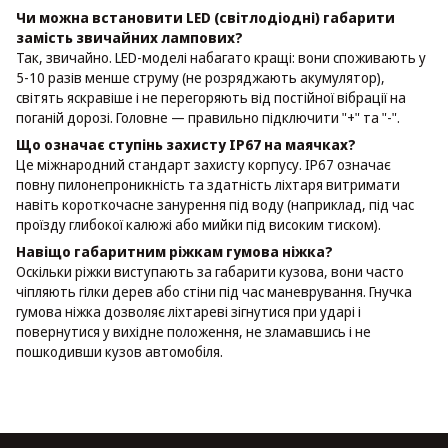
Чи можна встановити LED (світлодіодні) габарити
замість звичайних лампових?
Так, звичайно. LED-моделі набагато кращі: вони споживають у
5-10 разів менше струму (не розряджають акумулятор),
світять яскравіше і не перегоряють від постійної вібрації на
поганій дорозі. Головне — правильно підключити "+" та "-".
Що означає ступінь захисту IP67 на маячках?
Це міжнародний стандарт захисту корпусу. IP67 означає
повну пилонепроникність та здатність ліхтаря витримати
навіть короткочасне занурення під воду (наприклад, під час
проїзду глибокої калюжі або мийки під високим тиском).
Навіщо габаритним ріжкам гумова ніжка?
Оскільки ріжки виступають за габарити кузова, вони часто
чіпляють гілки дерев або стіни під час маневрування. Гнучка
гумова ніжка дозволяє ліхтареві зігнутися при ударі і
повернутися у вихідне положення, не зламавшись і не
пошкодивши кузов автомобіля.