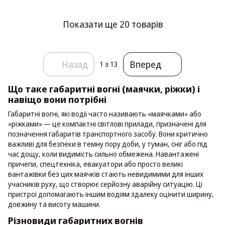
Показати ще 20 товарів
Назад
Вперед
1
з 13
Що таке габаритні вогні (маячки, ріжки) і
навіщо вони потрібні
Габаритні вогні, які водії часто називають «маячками» або
«ріжками» — це компактні світлові прилади, призначені для
позначення габаритів транспортного засобу. Вони критично
важливі для безпеки в темну пору доби, у туман, сніг або під
час дощу, коли видимість сильно обмежена. Навантажені
причепи, спецтехніка, евакуатори або просто великі
вантажівки без цих маячків стають невидимими для інших
учасників руху, що створює серйозну аварійну ситуацію. Ці
пристрої допомагають іншим водіям здалеку оцінити ширину,
довжину та висоту машини.
Різновиди габаритних вогнів