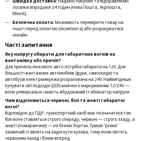
Швидка доставка:
Надійно пакуємо та відправляємо
посилки впродовж 24 годин (Нова Пошта, Укрпошта,
Meest).
Безпечна оплата:
Можливість перевірити товар на
пошті перед оплатою (післяплата) або розрахуватися
онлайн.
Часті запитання
Яку напругу обирати для габаритних вогнів на
вантажівку або причіп?
Для причепа легкового авто потрібні габарити на 12V. Для
більшості вантажних автомобілів (фури, самоскиди) та
автобусів електромережа розрахована на 24V. Найвигідніше
купувати світлодіодні (LED) маячки з маркуванням 12/24V —
вони універсальні і мають вбудований стабілізатор напруги.
Чим відрізняються червоні, білі та жовті габаритні
вогні?
Відповідно до ПДР, транспортний засіб має позначатися так:
білі вогні ставляться строго спереду, червоні — строго ззаду, а
жовті (помаранчеві) — на бічних бортах. Гумові "ріжки"
зазвичай ставлять на задні кути кузова, тому вони світять
червоним назад і білим вперед.