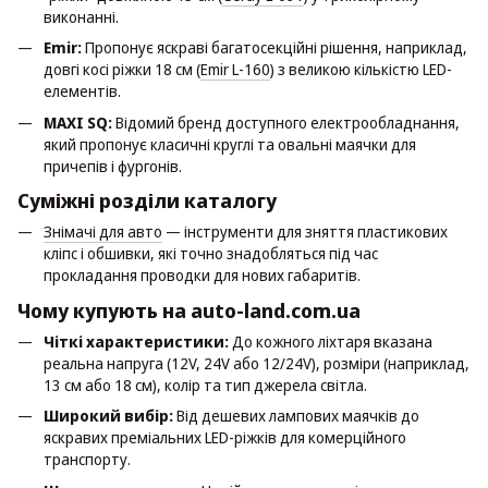
виконанні.
Emir:
Пропонує яскраві багатосекційні рішення, наприклад,
довгі косі ріжки 18 см (
Emir L-160
) з великою кількістю LED-
елементів.
MAXI SQ:
Відомий бренд доступного електрообладнання,
який пропонує класичні круглі та овальні маячки для
причепів і фургонів.
Суміжні розділи каталогу
Знімачі для авто
— інструменти для зняття пластикових
кліпс і обшивки, які точно знадобляться під час
прокладання проводки для нових габаритів.
Чому купують на auto-land.com.ua
Чіткі характеристики:
До кожного ліхтаря вказана
реальна напруга (12V, 24V або 12/24V), розміри (наприклад,
13 см або 18 см), колір та тип джерела світла.
Широкий вибір:
Від дешевих лампових маячків до
яскравих преміальних LED-ріжків для комерційного
транспорту.