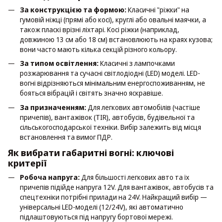
За конструкцією та формою:
Класичні "ріжки" на
гумовій ніжці (прямі або косі), круглі або овальні маячки, а
також пласкі врізні ліхтарі. Косі ріжки (наприклад,
довжиною 13 см або 18 см) встановлюють на краях кузова;
вони часто мають кілька секцій різного кольору.
За типом освітлення:
Класичні з лампочками
розжарювання та сучасні світлодіодні (LED) моделі. LED-
вогні відрізняються мінімальним енергоспоживанням, не
бояться вібрацій і світять значно яскравіше.
За призначенням:
Для легкових автомобілів (частіше
причепів), вантажівок (TIR), автобусів, будівельної та
сільськогосподарської техніки. Вибір залежить від місця
встановлення та вимог ПДР.
Як вибрати габаритні вогні: ключові
критерії
Робоча напруга:
Для більшості легкових авто та їх
причепів підійде напруга 12V. Для вантажівок, автобусів та
спецтехніки потрібні прилади на 24V. Найкращий вибір —
універсальні LED-моделі (12/24V), які автоматично
підлаштовуються під напругу бортової мережі.