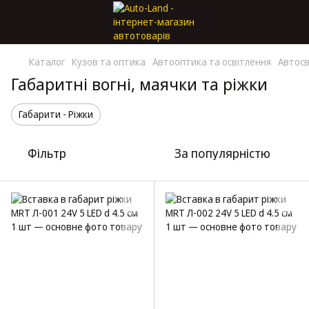
Каталог
Кузов та оптика
Автооптика та освітлення
Автосв
Габаритні вогні, маячки та ріжки
Габарити - Ріжки
Фільтр
За популярністю