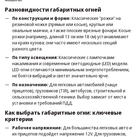
Разновидности габаритных огней
По конструкции и форме:
Классические "рожки" на
резиновой ножке (прямые или косые), круглые или
овальные маячки, а также плоские врезные фонари. Косые
рожки (например, длиной 13 см или 18 см) устанавливают
на краях кузова; они часто имеют несколько секций
разного цвета.
По типу освещения:
Классические с лампочками
накаливания и современные светодиодные (LED) модели.
LED-огни отличаются минимальным энергопотреблением,
не боятся вибраций и светят значительно ярче.
По назначению:
Для легковых автомобилей (чаще
прицепов), грузовиков (TIR), автобусов, строительной и
сельскохозяйственной техники. Выбор зависит от места
установки и требований ПДД.
Как выбрать габаритные огни: ключевые
критерии
Рабочее напряжение:
Для большинства легковых авто и
их прицепов подойдет напряжение 12V. Для грузовиков,