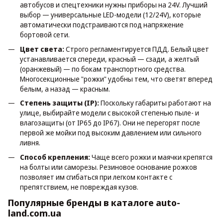
автобусов и спецтехники нужны приборы на 24V. Лучший
выбор — универсальные LED-модели (12/24V), которые
автоматически подстраиваются под напряжение
бортовой сети.
Цвет света:
Строго регламентируется ПДД. Белый цвет
устанавливается спереди, красный — сзади, а желтый
(оранжевый) — по бокам транспортного средства.
Многосекционные "рожки" удобны тем, что светят вперед
белым, а назад — красным.
Степень защиты (IP):
Поскольку габариты работают на
улице, выбирайте модели с высокой степенью пыле- и
влагозащиты (от IP65 до IP67). Они не перегорят после
первой же мойки под высоким давлением или сильного
ливня.
Способ крепления:
Чаще всего рожки и маячки крепятся
на болты или саморезы. Резиновое основание рожков
позволяет им сгибаться при легком контакте с
препятствием, не повреждая кузов.
Популярные бренды в каталоге auto-
land.com.ua