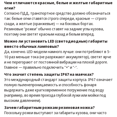
Чем отличаются красные, белые и желтые габаритные
огни?
Согласно ПДД, транспортное средство должно обозначаться
так: белые огни ставятся строго спереди, красные — строго
сзади, а желтые (оранжевые) — на боковых бортах.
Резиновые "рожки" обычно ставят на задние углы кузова,
поэтому они светят красным назад и белым вперед.
Можно ли установить LED (светодиодные) габариты
вместо обычных ламповых?
Да, конечно. LED-модели намного лучше: они потребляют в 5-
10 раз меньше тока (не разряжают аккумулятор), светят ярче
и не перегорают от постоянной вибрации на плохой дороге.
Главное — правильно подключить "+" и "-".
Что значит степень защиты IP67 на маячках?
Это международный стандарт защиты корпуса. IP67 означает
полную пыленепроницаемость и способность фонаря
выдержать даже кратковременное погружение под воду
(например, во время проезда глубокой лужи или мойки под
высоким давлением).
Зачем габаритным рожкам резиновая ножка?
Поскольку рожки выступают за габариты кузова, они часто