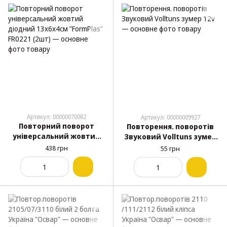
Артикул: 00000070082
Артикул: 00000009927
Повторний поворот
Повторення. поворотів
універсальний жовтий
Звуковий Volltuns зумер
діодний 13х6х4см
12v
438 грн
55 грн
"FormPlas" FR0221 (2шт)