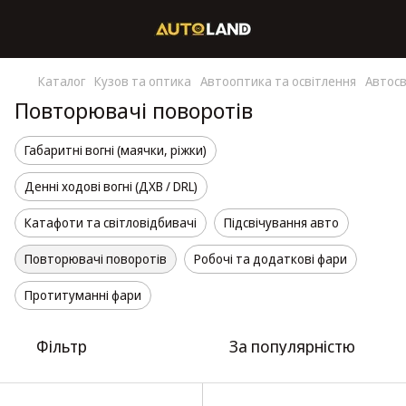
Каталог
Кузов та оптика
Автооптика та освітлення
Автосв
Повторювачі поворотів
Габаритні вогні (маячки, ріжки)
Денні ходові вогні (ДХВ / DRL)
Катафоти та світловідбивачі
Підсвічування авто
Повторювачі поворотів
Робочі та додаткові фари
Протитуманні фари
Фільтр
За популярністю