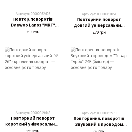
Артикул: 00000062426
Артикул: 00000051051
Повтор.поворотів
Повторний поворот
Daewoo Lanos "MRT"
довгий універсальний
світлодіодний бігучий
білий "Yuce" УР-12 - під
393 грн
279 грн
повортник Б-132 (2шт/уп)
скотч - 120х46х18мм
Артикул: 00000049442
Артикул: 00000055579
Повторний поворот
Повторення. поворотів
короткий універсальний
Звуковий з проводом
"YF 26" - кріплення
"Тонар Турбо" 24В
159 грн
63 грн