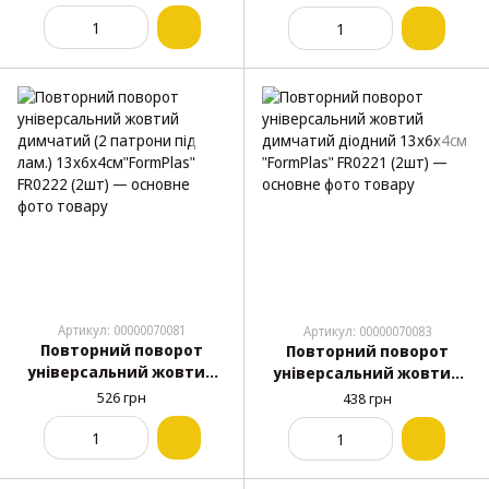
13х6х4см "FormPlas"
FR0222 (2шт)
Артикул: 00000070081
Артикул: 00000070083
Повторний поворот
Повторний поворот
універсальний жовтий
універсальний жовтий
димчатий (2 патрони під
димчатий діодний
526 грн
438 грн
лам.) 13х6х4см"FormPlas"
13х6х4см "FormPlas"
FR0222 (2шт)
FR0221 (2шт)