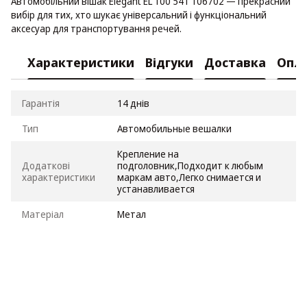
Автомобільний вішак Elegant EL 100 541 106702 — прекрасний
вибір для тих, хто шукає універсальний і функціональний
аксесуар для транспортування речей.
Характеристики
Відгуки
Доставка
Опл
Гарантія
14 днів
Тип
Автомобильные вешалки
Крепление на
Додаткові
подголовник,Подходит к любым
характеристики
маркам авто,Легко снимается и
устанавливается
Матеріал
Метал