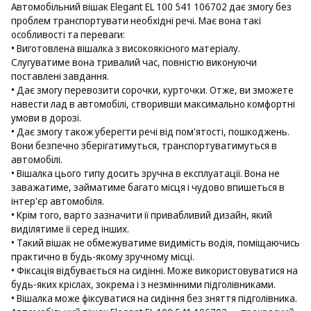
Автомобільний вішак Elegant EL 100 541 106702 дає змогу без
проблем транспортувати необхідні речі. Має вона такі
особливості та переваги:
• Виготовлена вішалка з високоякісного матеріалу.
Слугуватиме вона тривалий час, повністю виконуючи
поставлені завдання.
• Дає змогу перевозити сорочки, курточки. Отже, ви зможете
навести лад в автомобілі, створивши максимально комфортні
умови в дорозі.
• Дає змогу також уберегти речі від пом'ятості, пошкоджень.
Вони безпечно зберігатимуться, транспортуватимуться в
автомобілі.
• Вішалка цього типу досить зручна в експлуатації. Вона не
заважатиме, займатиме багато місця і чудово впишеться в
інтер'єр автомобіля.
• Крім того, варто зазначити її привабливий дизайн, який
виділятиме її серед інших.
• Такий вішак не обмежуватиме видимість водія, поміщаючись
практично в будь-якому зручному місці.
• Фіксація відбувається на сидінні. Може використовуватися на
будь-яких кріслах, зокрема і з незмінними підголівниками.
• Вішалка може фіксуватися на сидіння без зняття підголівника.