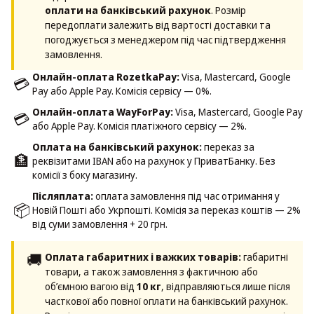
оплати на банківський рахунок
. Розмір
передоплати залежить від вартості доставки та
погоджується з менеджером під час підтвердження
замовлення.
Онлайн-оплата RozetkaPay:
Visa, Mastercard, Google
💳
Pay або Apple Pay. Комісія сервісу — 0%.
Онлайн-оплата WayForPay:
Visa, Mastercard, Google Pay
💳
або Apple Pay. Комісія платіжного сервісу — 2%.
Оплата на банківський рахунок:
переказ за
🏦
реквізитами IBAN або на рахунок у ПриватБанку. Без
комісії з боку магазину.
Післяплата:
оплата замовлення під час отримання у
📦
Новій Пошті або Укрпошті. Комісія за переказ коштів — 2%
від суми замовлення + 20 грн.
🚚
Оплата габаритних і важких товарів:
габаритні
товари, а також замовлення з фактичною або
об’ємною вагою від
10 кг
, відправляються лише після
часткової або повної оплати на банківський рахунок.