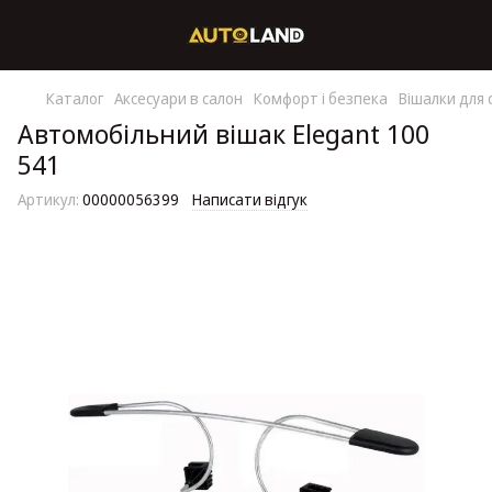
Каталог
Аксесуари в салон
Комфорт і безпека
Вішалки для 
Автомобільний вішак Elegant 100
541
Артикул:
00000056399
Написати відгук