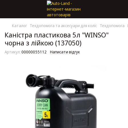
Каталог
Техдопомога та аксесуари для коліс
Техдопомога
Каністра пластикова 5л "WINSO"
чорна з лійкою (137050)
Артикул:
00000055112
Написати відгук