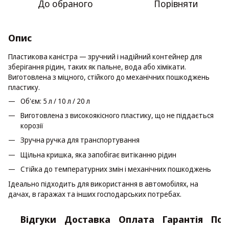
До обраного
Порівняти
Опис
Пластикова каністра — зручний і надійний контейнер для
зберігання рідин, таких як пальне, вода або хімікати.
Виготовлена з міцного, стійкого до механічних пошкоджень
пластику.
Об'єм: 5 л / 10 л / 20 л
Виготовлена з високоякісного пластику, що не піддається
корозії
Зручна ручка для транспортування
Щільна кришка, яка запобігає витіканню рідин
Стійка до температурних змін і механічних пошкоджень
Ідеально підходить для використання в автомобілях, на
дачах, в гаражах та інших господарських потребах.
Відгуки
Доставка
Оплата
Гарантія
Пов