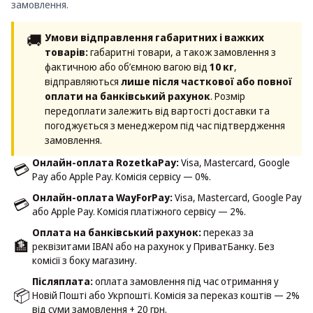
замовлення.
🚚
Умови відправлення габаритних і важких
товарів:
габаритні товари, а також замовлення з
фактичною або об’ємною вагою від
10 кг
,
відправляються
лише після часткової або повної
оплати на банківський рахунок
. Розмір
передоплати залежить від вартості доставки та
погоджується з менеджером під час підтвердження
замовлення.
Онлайн-оплата RozetkaPay:
Visa, Mastercard, Google
💳
Pay або Apple Pay. Комісія сервісу — 0%.
Онлайн-оплата WayForPay:
Visa, Mastercard, Google Pay
💳
або Apple Pay. Комісія платіжного сервісу — 2%.
Оплата на банківський рахунок:
переказ за
🏦
реквізитами IBAN або на рахунок у ПриватБанку. Без
комісії з боку магазину.
Післяплата:
оплата замовлення під час отримання у
📦
Новій Пошті або Укрпошті. Комісія за переказ коштів — 2%
від суми замовлення + 20 грн.