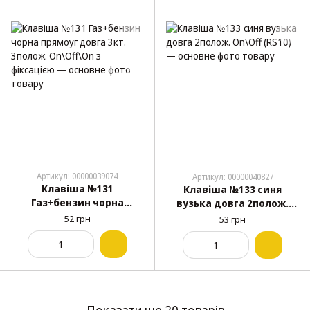
Артикул: 00000039074
Артикул: 00000040827
Клавіша №131
Клавіша №133 синя
Газ+бензин чорна
вузька довга 2полож.
прямоуг довга 3кт.
On\Off (RS10)
52 грн
53 грн
3полож. On\Off\On з
фіксацією
Показати ще 20 товарів