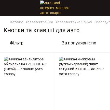
Каталог
Автоелектроніка
Автоелектрика 12/24V
Проводка
Кнопки та клавіші для авто
Фільтр
За популярністю