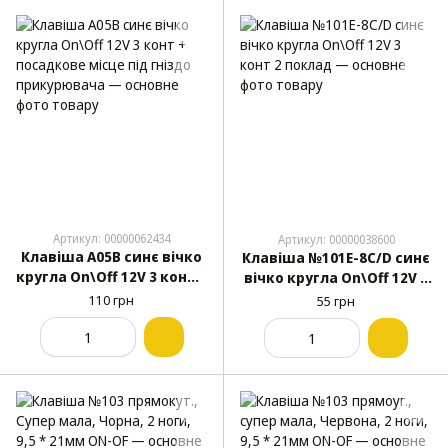
Артикул: 00000062434
Артикул: 00000038600
Клавіша A05B синє вічко
Клавіша №101Е-8С/D синє
кругла On\Off 12V 3 конт +
вічко кругла On\Off 12V 3
посадкове місце під
конт 2 поклад
110 грн
55 грн
гніздо прикурювача