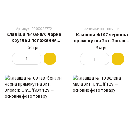
Артикул: 00000038772
Артикул: 00000053031
Клавіша №103-8/С чорна
Клавіша №107 червона
кругла 3 положення
прямокутна 2кт. 2полож.
On\Off\On Універсал
On\Off 12V + дроти 15см
50 грн
54 грн