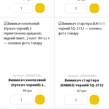
JK260)
Артикул: 00000059452
Артикул: 00000064609
Вимикач кнопковий
Вимикач стартера
(пускач чорний) з
(КАМАЗ) чорний SQ-2132
герметичною кришкою,
99 грн
67 грн
мідний гвинт, 2 конт. RH-
034