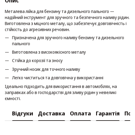
Опис
Металева лійка для бензину та дизельного пального —
надійний інструмент для зручного та безпечного наливу рідин.
Виготовлена з міцного металу, що забезпечує довговічність і
стійкість до агресивних речовин.
Призначена для зручного наливу бензину та дизельного
пального
Виготовлена з високоякісного металу
Стійка до корозії та зносу
Зручний носик для точного наливу
Легко чиститься та довговічна у використанні
Ідеально підходить для використання в автомобілях, на
заправках або в господарстві для зливу рідин у невеликі
ємності.
Відгуки
Доставка
Оплата
Гарантія
Пов