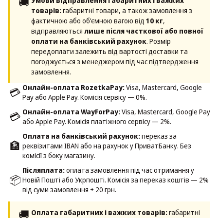
🚚
Умови відправлення габаритних і важких
товарів:
габаритні товари, а також замовлення з
фактичною або об’ємною вагою від
10 кг
,
відправляються
лише після часткової або повної
оплати на банківський рахунок
. Розмір
передоплати залежить від вартості доставки та
погоджується з менеджером під час підтвердження
замовлення.
Онлайн-оплата RozetkaPay:
Visa, Mastercard, Google
💳
Pay або Apple Pay. Комісія сервісу — 0%.
Онлайн-оплата WayForPay:
Visa, Mastercard, Google Pay
💳
або Apple Pay. Комісія платіжного сервісу — 2%.
Оплата на банківський рахунок:
переказ за
🏦
реквізитами IBAN або на рахунок у ПриватБанку. Без
комісії з боку магазину.
Післяплата:
оплата замовлення під час отримання у
📦
Новій Пошті або Укрпошті. Комісія за переказ коштів — 2%
від суми замовлення + 20 грн.
🚚
Оплата габаритних і важких товарів:
габаритні