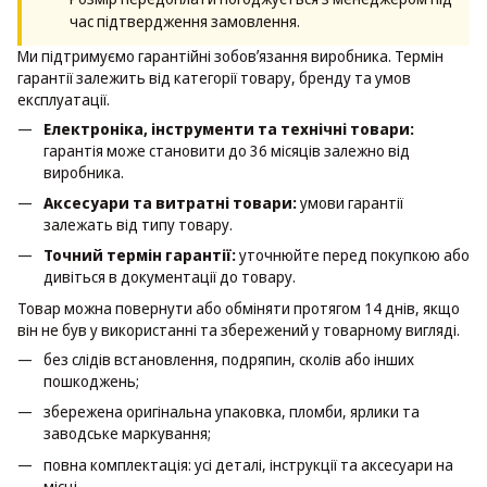
час підтвердження замовлення.
Ми підтримуємо гарантійні зобовʼязання виробника. Термін
гарантії залежить від категорії товару, бренду та умов
експлуатації.
Електроніка, інструменти та технічні товари:
гарантія може становити до 36 місяців залежно від
виробника.
Аксесуари та витратні товари:
умови гарантії
залежать від типу товару.
Точний термін гарантії:
уточнюйте перед покупкою або
дивіться в документації до товару.
Товар можна повернути або обміняти протягом 14 днів, якщо
він не був у використанні та збережений у товарному вигляді.
без слідів встановлення, подряпин, сколів або інших
пошкоджень;
збережена оригінальна упаковка, пломби, ярлики та
заводське маркування;
повна комплектація: усі деталі, інструкції та аксесуари на
місці.