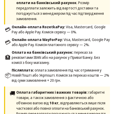
оплати на банківський рахунок
. Розмір
передоплати залежить від вартості доставки та
погоджується з менеджером під час підтвердження
замовлення.
Онлайн-оплата RozetkaPay:
Visa, Mastercard, Google
💳
Pay або Apple Pay. Комісія сервісу — 0%.
Онлайн-оплата WayForPay:
Visa, Mastercard, Google Pay
💳
або Apple Pay. Комісія платіжного сервісу — 2%.
Оплата на банківський рахунок:
переказ за
🏦
реквізитами IBAN або на рахунок у ПриватБанку. Без
комісії з боку магазину.
Післяплата:
оплата замовлення під час отримання у
📦
Новій Пошті або Укрпошті. Комісія за переказ коштів — 2%
від суми замовлення + 20 грн.
🚚
Оплата габаритних і важких товарів:
габаритні
товари, а також замовлення з фактичною або
об’ємною вагою від
10 кг
, відправляються лише після
часткової або повної оплати на банківський рахунок.
Розмір передоплати погоджується з менеджером під