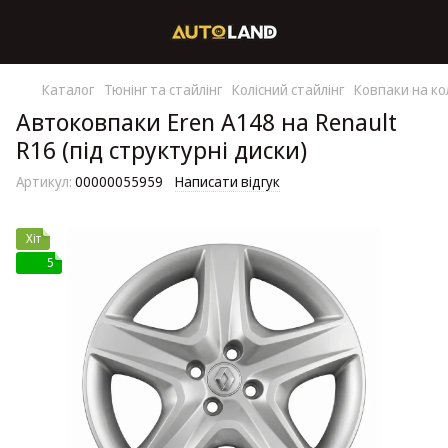
Каталог
Тюнінг та стайлінг
Колісний стайлінг
Ковпаки на ко
Автоковпаки Eren A148 на Renault
R16 (під структурні диски)
Артикул:
00000055959
Написати відгук
Хіт
5