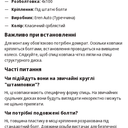
Розболтовка:
4х100
Кріплення:
Під штатні болти
Виробник:
Eren Auto (Туреччина)
Колір:
Класичний сріблястий
Важливо при встановленні
Для монтажу обов'язково потрібен домкрат. Оскільки ковпаки
кріпляться болтами, встановлення проводиться на вивішене
колесо. Слідкуйте, щоб спиці ковпака чітко лягли на спиці
структурного диска.
Часті питання
Чи підійдуть вони на звичайні круглі
"штамповки"?
Ні, ці ковпаки мають специфічну форму спиць. На звичайних
суцільних дисках вони будуть виглядати некоректно і можуть
не щільно прилягати.
Чи потрібні подовжені болти?
Ні, товщина пластику в місці кріплення розрахована під
стандартний болт. Довжини різьби вистачає для безпечної