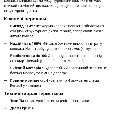
ковпак залишається на місці. Турецький пластик Eren Auto
гнучкий та міцний, що важливо для щільного прилягання до
структурного диска.
Ключеві переваги
Вигляд "Титан":
Форма ковпака повністю збігається зі
спицями структурного диска Renault, створюючи ілюзію
литого колеса.
Надійність 100%:
Фіксація болтами виключає втрату
ковпака. Не потребує додаткових стяжок (хомутів).
Розболтовка 4х100:
Отвори ідеально центровані під
стандарт Renault (Logan, Sandero, Megane 2).
Якісний матеріал:
Ударостійкий еластичний пластик не
боїться морозу та хімії на дорогах.
Повний комплект:
4 ковпаки та 4 фірмові емблеми
Renault у комплекті.
Технічні характеристики
Тип:
Під структурні (п'ятиспицеві) залізні диски
Діаметр:
R16