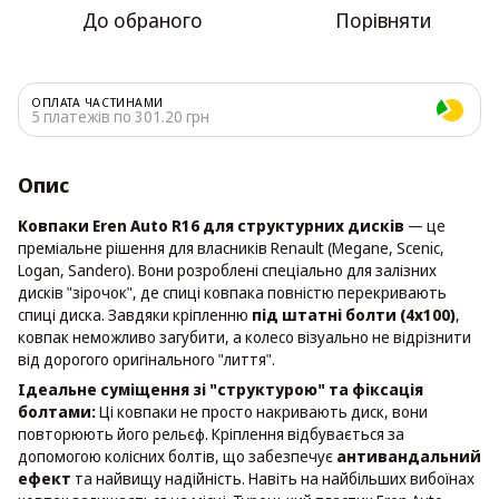
До обраного
Порівняти
ОПЛАТА ЧАСТИНАМИ
5 платежів по 301.20 грн
Опис
Ковпаки Eren Auto R16 для структурних дисків
— це
преміальне рішення для власників Renault (Megane, Scenic,
Logan, Sandero). Вони розроблені спеціально для залізних
дисків "зірочок", де спиці ковпака повністю перекривають
спиці диска. Завдяки кріпленню
під штатні болти (4х100)
,
ковпак неможливо загубити, а колесо візуально не відрізнити
від дорогого оригінального "лиття".
Ідеальне суміщення зі "структурою" та фіксація
болтами:
Ці ковпаки не просто накривають диск, вони
повторюють його рельєф. Кріплення відбувається за
допомогою колісних болтів, що забезпечує
антивандальний
ефект
та найвищу надійність. Навіть на найбільших вибоїнах