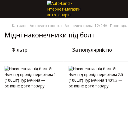
Каталог
Автоелектроніка
Автоелектрика 12/24V
Проводка
Мідні наконечники під болт
Фільтр
За популярністю