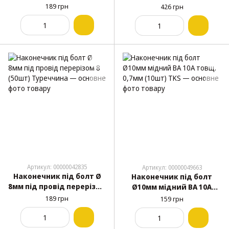
2.5 (діаметр 8.40х0.58)
8 (150шт) (діаметр
189 грн
426 грн
(50шт) Туреччина
8.40х0.50) Туреччина
TKS1413.1
Артикул: 00000042835
Артикул: 00000049663
Наконечник під болт Ø
Наконечник під болт
8мм під провід перерізом
Ø10мм мідний ВА 10А
8 (50шт) Туреччина
товщ. 0,7мм (10шт) TKS
189 грн
159 грн