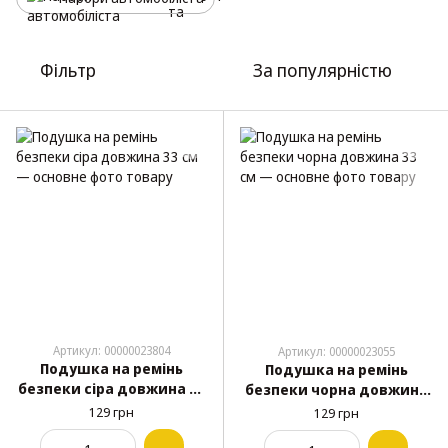
Фільтр
За популярністю
Артикул: 00000023804
Артикул: 00000023055
Подушка на ремінь
Подушка на ремінь
безпеки сіра довжина 33
безпеки чорна довжина
см
33 см
129 грн
129 грн