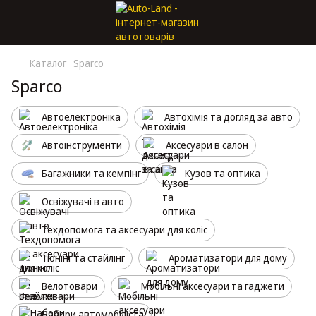
Каталог
Sparco
Sparco
Автоелектроніка
Автохімія та догляд за авто
Автоінструменти
Аксесуари в салон
Багажники та кемпінг
Кузов та оптика
Освіжувачі в авто
Техдопомога та аксесуари для коліс
Тюнінг та стайлінг
Ароматизатори для дому
Велотовари
Мобільні аксесуари та гаджети
Набори автомобіліста