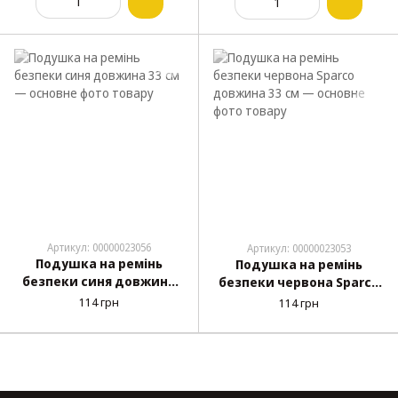
Артикул: 00000023056
Артикул: 00000023053
Подушка на ремінь
Подушка на ремінь
безпеки синя довжина
безпеки червона Sparco
33 см
довжина 33 см
114 грн
114 грн