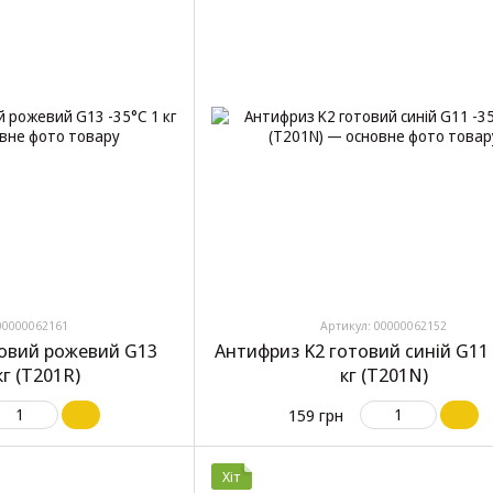
00000062161
Артикул: 00000062152
товий рожевий G13
Антифриз K2 готовий синій G11 
кг (T201R)
кг (T201N)
159 грн
Хіт