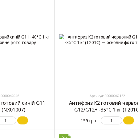
00000042046
Артикул: 00000062162
готовий синій G11
Антифриз K2 готовий черво
г (NX01007)
G12/G12+ -35°C 1 кг (T201
159 грн
Хіт