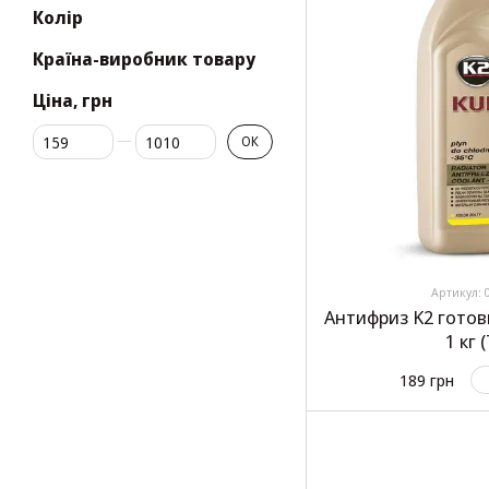
Колір
Країна-виробник товару
Ціна, грн
Від Ціна, грн
До Ціна, грн
ОК
Артикул: 
Антифриз K2 готов
1 кг 
189 грн