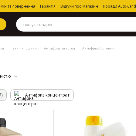
мін та повернення
Гарантія
Відгуки про магазин
Поради Auto-Land
ика
Технічні рідини
Антифриз та тосол
Антифриз (готовий)
рністю
й)
Антифриз концентрат