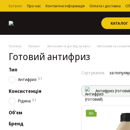
Перейти до основного контенту
Каталог
Про нас
Контактна інформація
Оплата і доставка
Об
Угода користувача
КАТАЛОГ
Головна
Каталог
Автохімія та догляд за авто
Автохімія та космет
Готовий антифриз
Тип
Сортування:
за популя
31
Антифриз
Консистенція
Антифриз (готови
31
Рідина
Об'єм
Хіт
Бренд