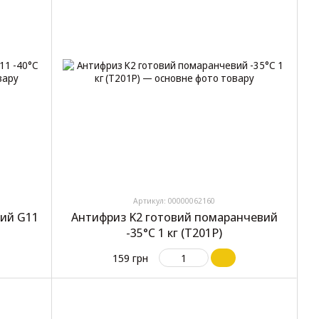
Артикул: 00000062160
ий G11
Антифриз K2 готовий помаранчевий
-35°C 1 кг (T201P)
159 грн