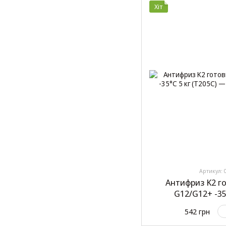
Хіт
Артикул: 
Антифриз K2 г
G12/G12+ -35
542 грн