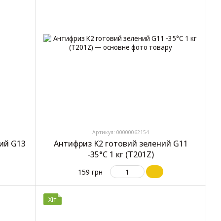
Артикул: 00000062154
ий G13
Антифриз K2 готовий зелений G11
-35°C 1 кг (T201Z)
159 грн
Хіт