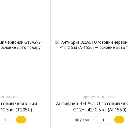
00000062163
Артикул: 00000059191
отовий червоний
Антифриз BELAUTO готовий че
°C 5 кг (T205C)
G12+ -42°C 5 кг (AF1550)
682 грн