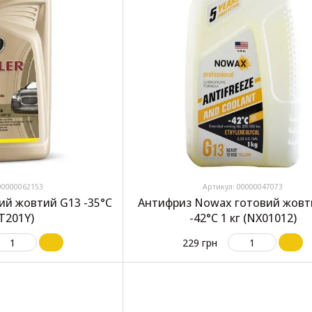
00000062153
Артикул: 00000047073
ий жовтий G13 -35°C
Антифриз Nowax готовий жовт
(T201Y)
-42°C 1 кг (NX01012)
229 грн