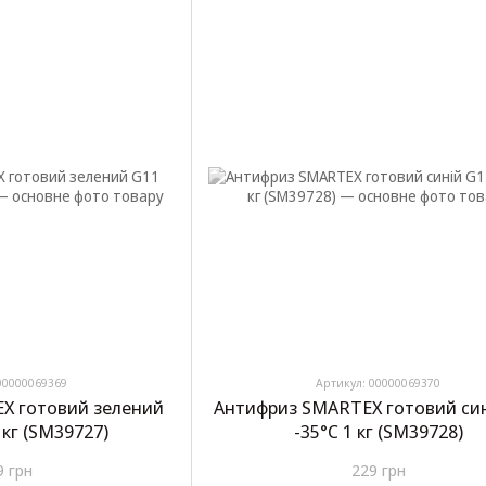
00000069369
Артикул: 00000069370
X готовий зелений
Антифриз SMARTEX готовий син
 кг (SM39727)
-35°C 1 кг (SM39728)
9 грн
229 грн