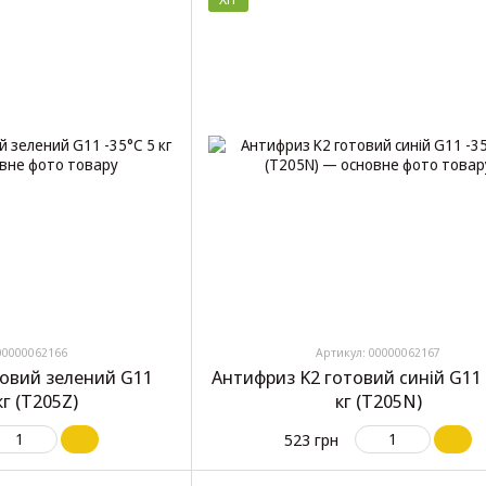
00000062166
Артикул: 00000062167
товий зелений G11
Антифриз K2 готовий синій G11 
кг (T205Z)
кг (T205N)
523 грн