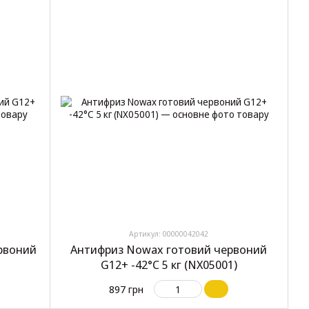
Артикул: 00000042042
рвоний
Антифриз Nowax готовий червоний
G12+ -42°C 5 кг (NX05001)
897 грн