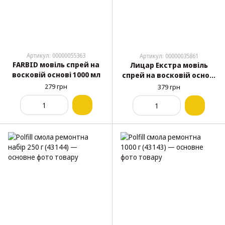
Артикул: 00000055363
Артикул: 00000035861
FARBID мовіль спрей на
Лицар Екстра мовіль
восковій основі 1000 мл
спрей на восковій основі
1000 мл
279 грн
379 грн