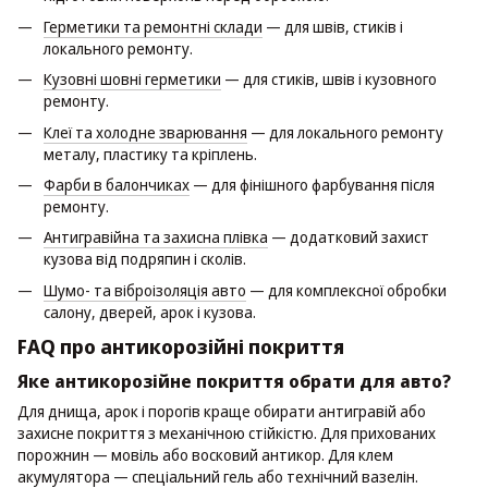
Герметики та ремонтні склади
— для швів, стиків і
локального ремонту.
Кузовні шовні герметики
— для стиків, швів і кузовного
ремонту.
Клеї та холодне зварювання
— для локального ремонту
металу, пластику та кріплень.
Фарби в балончиках
— для фінішного фарбування після
ремонту.
Антигравійна та захисна плівка
— додатковий захист
кузова від подряпин і сколів.
Шумо- та віброізоляція авто
— для комплексної обробки
салону, дверей, арок і кузова.
FAQ про антикорозійні покриття
Яке антикорозійне покриття обрати для авто?
Для днища, арок і порогів краще обирати антигравій або
захисне покриття з механічною стійкістю. Для прихованих
порожнин — мовіль або восковий антикор. Для клем
акумулятора — спеціальний гель або технічний вазелін.