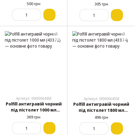
(43375)
500 грн
305 грн
Артикул: 00000064368
Артикул: 00000064558
Polfill антигравій чорний
Polfill антигравій чорний
під пістолет 1000 мл
під пістолет 1800 мл
(43372)
(43374)
369 грн
496 грн