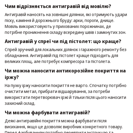
Чим відрізняється антигравій від мовілю?
Антигравій наносять на зовнішні ділянки, які отримують удари
піску, каміння й дорожнього бруду: арки, пороги, днище.
Мовіль використовують у прихованих порожнинах, де
потрібне проникнення складу всередину швів і замкнутих зон.
Антигравій у спреї чи під пістолет: що краще?
Спрей зручний для локальних ділянок і гаражного ремонту без
обладнання. Антигравій під пістолет краще підходить для
великих площ, але потребує компресора та пістолета.
Чи можна наносити антикорозійне покриття на
іржу?
На пухку іржу наносити покриття не варто. Спочатку потрібно
очистити метал, прибрати відшарування, за потреби
використати перетворювач іржі й тільки після цього наносити
захисний склад.
Чи можна фарбувати антигравій?
Деякі антигравійні покриття можна фарбувати після
висихання, якщо це дозволяє виробник конкретного товару.
Перед фарбуванням потрібно перевірити інструкцію та