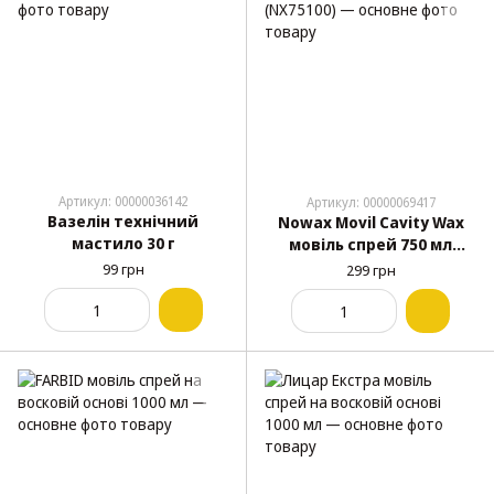
Артикул: 00000036142
Артикул: 00000069417
Вазелін технічний
Nowax Movil Cavity Wax
мастило 30 г
мовіль спрей 750 мл
(NX75100)
99 грн
299 грн