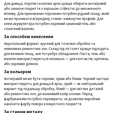
Для днища, порогів і колісних арок краще обирати антигравій
або захисне покриття з хорошою стійкістю до механічного
впливу. Для прихованих порожнин потрібен рідший склад, який
може проникати всередину стиків і замкнутих профілів. Для
клем акумулятора потрібен окремий захисний гель або
технічний вазелін.
За способом нанесення
Аерозольний формат зручний для точкової обробки та
невеликих ремонтних зон. Склад під пістолет краще підходить
для великих площ, але потребує обладнання. Паста, гель або
вазелін використовуються локально — для контактів, кріплень
або окремих ділянок.
За кольором
Антигравій може бути чорним, сірим або білим. Чорний частіше
використовують для днища й арок, сірий — як нейтральний
варіант під подальшу обробку, білий — для світлих деталей
або ремонтних зон, де важливий колір основи. Перед
фарбуванням потрібно перевірити, чи дозволяє виробник
наносити фарбу поверх конкретного покриття.
За станом металу