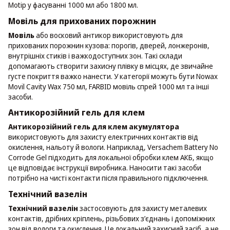
Motip у фасуванні 1000 мл або 1800 мл.
Мовіль для прихованих порожнин
Мовіль
або восковий антикор використовують для
прихованих порожнин кузова: порогів, дверей, лонжеронів,
внутрішніх стиків і важкодоступних зон. Такі склади
допомагають створити захисну плівку в місцях, де звичайне
густе покриття важко нанести. У категорії можуть бути Nowax
Movil Cavity Wax 750 мл, FARBID мовіль спрей 1000 мл та інші
засоби.
Антикорозійний гель для клем
Антикорозійний гель для клем акумулятора
використовують для захисту електричних контактів від
окислення, нальоту й вологи. Наприклад, Versachem Battery No
Corrode Gel підходить для локальної обробки клем АКБ, якщо
це відповідає інструкції виробника. Наносити такі засоби
потрібно на чисті контакти після правильного підключення.
Технічний вазелін
Технічний вазелін
застосовують для захисту металевих
контактів, дрібних кріплень, різьбових з’єднань і допоміжних
зон від вологи та окислення. Це локальний захисний засіб, а не