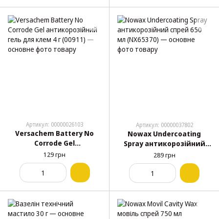
Артикул: 00000026103
Артикул: 00000037802
Versachem Battery No
Nowax Undercoating
Corrode Gel
Spray антикорозійний
антикорозійний гель для
спрей 650 мл (NX65370)
129 грн
289 грн
клем 4 г (00911)