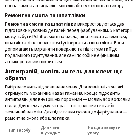
повна заміна антигравію, мовілю або кузовного антикору.
Ремонтна смола та шпатлівки
Ремонтна смола та шпатлівки
використовуються для
підготовки кузовних деталей перед фарбуванням. У категорії
можуть бути Polfill ремонтна смола, шпатлівка з алюмінієм,
шпатлівка зі скловолокном і універсальна шпатлівка. Вони
допомагають вирівняти поверхню та підготувати її до
подальшого ґрунтування, але самі по собі не є фінішним
антикорозійним покриттям.
Антигравій, мовіль чи гель для клем: що
обрати
Вибір залежить від зони нанесення. Для зовнішніх зон, які
отримують механічне навантаження, краще підходить
антигравій. Для внутрішніх порожнин — мовіль або восковий
склад. Для клем акумулятора — спеціальний гель або
технічний вазелін. Для підготовки кузова до фарбування —
ремонтна смола або шпатлівка.
Для чого
На що звернути
Тип засобу
підходить
увагу