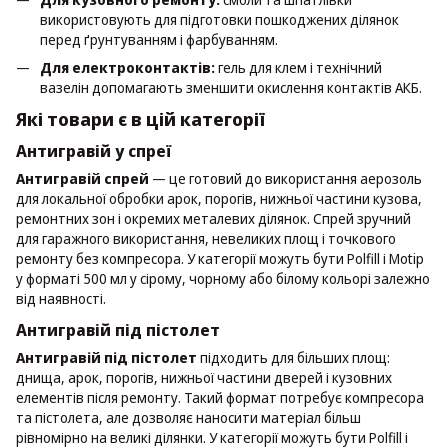
використовують для підготовки пошкоджених ділянок
перед ґрунтуванням і фарбуванням.
Для електроконтактів:
гель для клем і технічний
вазелін допомагають зменшити окислення контактів АКБ.
Які товари є в цій категорії
Антигравій у спреї
Антигравій спрей
— це готовий до використання аерозоль
для локальної обробки арок, порогів, нижньої частини кузова,
ремонтних зон і окремих металевих ділянок. Спрей зручний
для гаражного використання, невеликих площ і точкового
ремонту без компресора. У категорії можуть бути Polfill і Motip
у форматі 500 мл у сірому, чорному або білому кольорі залежно
від наявності.
Антигравій під пістолет
Антигравій під пістолет
підходить для більших площ:
днища, арок, порогів, нижньої частини дверей і кузовних
елементів після ремонту. Такий формат потребує компресора
та пістолета, але дозволяє наносити матеріал більш
рівномірно на великі ділянки. У категорії можуть бути Polfill і