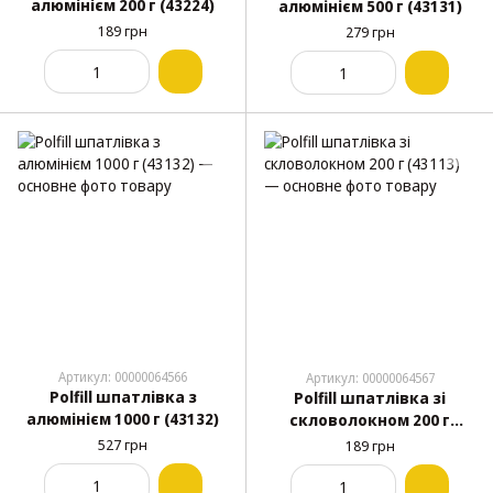
алюмінієм 200 г (43224)
алюмінієм 500 г (43131)
189 грн
279 грн
Артикул: 00000064566
Артикул: 00000064567
Polfill шпатлівка з
Polfill шпатлівка зі
алюмінієм 1000 г (43132)
скловолокном 200 г
(43113)
527 грн
189 грн