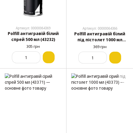
Артикул: 00000064369
Артикул: 00000064366
Polfill антигравій білий
Polfill антигравій білий
спрей 500 мл (43232)
під пістолет 1000 мл
(43149)
305 грн
369 грн