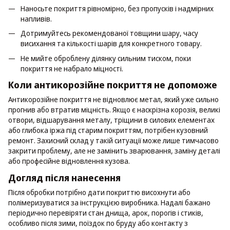
Наносьте покриття рівномірно, без пропусків і надмірних
напливів.
Дотримуйтесь рекомендованої товщини шару, часу
висихання та кількості шарів для конкретного товару.
Не мийте оброблену ділянку сильним тиском, поки
покриття не набрало міцності.
Коли антикорозійне покриття не допоможе
Антикорозійне покриття не відновлює метал, який уже сильно
прогнив або втратив міцність. Якщо є наскрізна корозія, великі
отвори, відшарування металу, тріщини в силових елементах
або глибока іржа під старим покриттям, потрібен кузовний
ремонт. Захисний склад у такій ситуації може лише тимчасово
закрити проблему, але не замінить зварювання, заміну деталі
або професійне відновлення кузова.
Догляд після нанесення
Після обробки потрібно дати покриттю висохнути або
полімеризуватися за інструкцією виробника. Надалі бажано
періодично перевіряти стан днища, арок, порогів і стиків,
особливо після зими, поїздок по бруду або контакту з