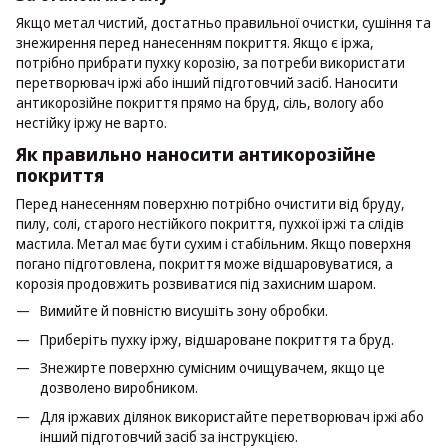
Якщо метал чистий, достатньо правильної очистки, сушіння та
знежирення перед нанесенням покриття. Якщо є іржа,
потрібно прибрати пухку корозію, за потреби використати
перетворювач іржі або інший підготовчий засіб. Наносити
антикорозійне покриття прямо на бруд, сіль, вологу або
нестійку іржу не варто.
Як правильно наносити антикорозійне
покриття
Перед нанесенням поверхню потрібно очистити від бруду,
пилу, солі, старого нестійкого покриття, пухкої іржі та слідів
мастила. Метал має бути сухим і стабільним. Якщо поверхня
погано підготовлена, покриття може відшаровуватися, а
корозія продовжить розвиватися під захисним шаром.
Вимийте й повністю висушіть зону обробки.
Приберіть пухку іржу, відшароване покриття та бруд.
Знежирте поверхню сумісним очищувачем, якщо це
дозволено виробником.
Для іржавих ділянок використайте перетворювач іржі або
інший підготовчий засіб за інструкцією.