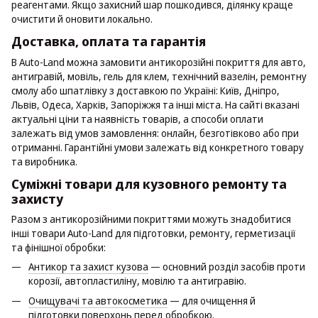
реагентами. Якщо захисний шар пошкодився, ділянку краще
очистити й оновити локально.
Доставка, оплата та гарантія
В Auto-Land можна замовити антикорозійні покриття для авто,
антигравій, мовіль, гель для клем, технічний вазелін, ремонтну
смолу або шпатлівку з доставкою по Україні: Київ, Дніпро,
Львів, Одеса, Харків, Запоріжжя та інші міста. На сайті вказані
актуальні ціни та наявність товарів, а способи оплати
залежать від умов замовлення: онлайн, безготівково або при
отриманні. Гарантійні умови залежать від конкретного товару
та виробника.
Суміжні товари для кузовного ремонту та
захисту
Разом з антикорозійними покриттями можуть знадобитися
інші товари Auto-Land для підготовки, ремонту, герметизації
та фінішної обробки:
Антикор та захист кузова
— основний розділ засобів проти
корозії, автопластиліну, мовілю та антигравію.
Очищувачі та автокосметика
— для очищення й
підготовки поверхонь перед обробкою.