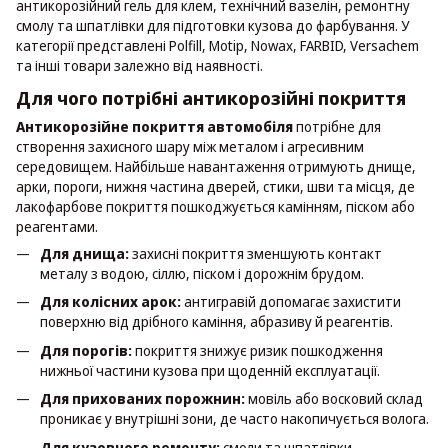
антикорозійний гель для клем, технічний вазелін, ремонтну
смолу та шпатлівки для підготовки кузова до фарбування. У
категорії представлені Polfill, Motip, Nowax, FARBID, Versachem
та інші товари залежно від наявності.
Для чого потрібні антикорозійні покриття
Антикорозійне покриття автомобіля
потрібне для
створення захисного шару між металом і агресивним
середовищем. Найбільше навантаження отримують днище,
арки, пороги, нижня частина дверей, стики, шви та місця, де
лакофарбове покриття пошкоджується камінням, піском або
реагентами.
Для днища:
захисні покриття зменшують контакт
металу з водою, сіллю, піском і дорожнім брудом.
Для колісних арок:
антигравій допомагає захистити
поверхню від дрібного каміння, абразиву й реагентів.
Для порогів:
покриття знижує ризик пошкодження
нижньої частини кузова при щоденній експлуатації.
Для прихованих порожнин:
мовіль або восковий склад
проникає у внутрішні зони, де часто накопичується волога.
Для кузовного ремонту:
смоли та шпатлівки