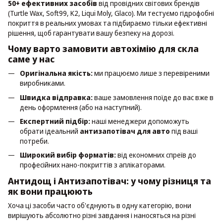
50+ ефективних засобів
від провідних світових брендів
(Turtle Wax, Soft99, K2, Liqui Moly, Glaco). Ми тестуємо гідрофобні
покриття в реальних умовах та підбираємо тільки ефективні
рішення, щоб гарантувати вашу безпеку на дорозі.
Чому варто замовити автохімію для скла
саме у нас
Оригінальна якість:
ми працюємо лише з перевіреними
виробниками.
Швидка відправка:
ваше замовлення поїде до вас вже в
день оформлення (або на наступний).
Експертний підбір:
наші менеджери допоможуть
обрати ідеальний
антизапотівач для авто
під ваші
потреби.
Широкий вибір форматів:
від економних спреїв до
професійних нано-покриттів з аплікаторами.
Антидощ і Антизапотівач: у чому різниця та
як вони працюють
Хоча ці засоби часто об'єднують в одну категорію, вони
вирішують абсолютно різні завдання і наносяться на різні