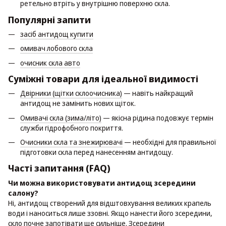
ретельно втріть у внутрішню поверхню скла.
Популярні запити
засіб антидощ купити
омивач лобового скла
очисник скла авто
Суміжні товари для ідеальної видимості
Двірники (щітки склоочисника)
— навіть найкращий
антидощ не замінить нових щіток.
Омивачі скла (зима/літо)
— якісна рідина подовжує термін
служби гідрофобного покриття.
Очисники скла та знежирювачі
— необхідні для правильної
підготовки скла перед нанесенням антидощу.
Часті запитання (FAQ)
Чи можна використовувати антидощ зсередини
салону?
Ні, антидощ створений для відштовхування великих крапель
води і наноситься лише ззовні. Якщо нанести його зсередини,
скло почне запотівати ще сильніше. Зсередини