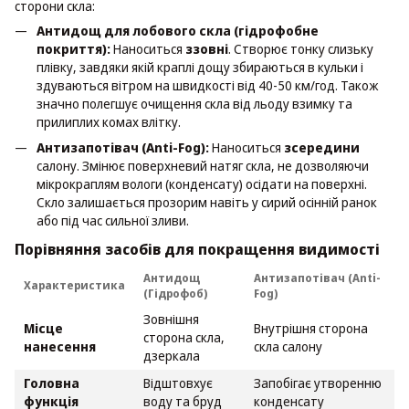
сторони скла:
Антидощ для лобового скла (гідрофобне
покриття):
Наноситься
ззовні
. Створює тонку слизьку
плівку, завдяки якій краплі дощу збираються в кульки і
здуваються вітром на швидкості від 40-50 км/год. Також
значно полегшує очищення скла від льоду взимку та
прилиплих комах влітку.
Антизапотівач (Anti-Fog):
Наноситься
зсередини
салону. Змінює поверхневий натяг скла, не дозволяючи
мікрокраплям вологи (конденсату) осідати на поверхні.
Скло залишається прозорим навіть у сирий осінній ранок
або під час сильної зливи.
Порівняння засобів для покращення видимості
Антидощ
Антизапотівач (Anti-
Характеристика
(Гідрофоб)
Fog)
Зовнішня
Місце
Внутрішня сторона
сторона скла,
нанесення
скла салону
дзеркала
Головна
Відштовхує
Запобігає утворенню
функція
воду та бруд
конденсату