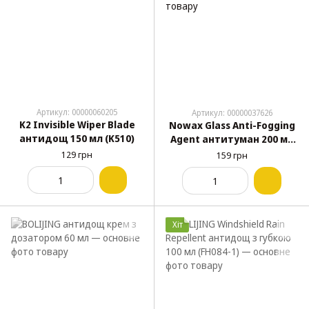
Артикул: 00000060205
Артикул: 00000037626
K2 Invisible Wiper Blade
Nowax Glass Anti-Fogging
антидощ 150 мл (K510)
Agent антитуман 200 мл
(NX20007)
129 грн
159 грн
Хіт