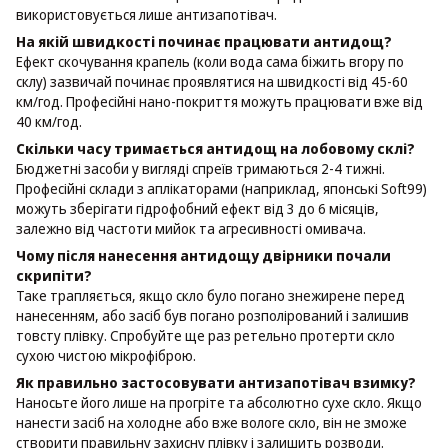
використовується лише антизапотівач.
На якій швидкості починає працювати антидощ?
Ефект скочування крапель (коли вода сама біжить вгору по
склу) зазвичай починає проявлятися на швидкості від 45-60
км/год. Професійні нано-покриття можуть працювати вже від
40 км/год.
Скільки часу тримається антидощ на лобовому склі?
Бюджетні засоби у вигляді спреїв тримаються 2-4 тижні.
Професійні склади з аплікаторами (наприклад, японські Soft99)
можуть зберігати гідрофобний ефект від 3 до 6 місяців,
залежно від частоти мийок та агресивності омивача.
Чому після нанесення антидощу двірники почали
скрипіти?
Таке трапляється, якщо скло було погано знежирене перед
нанесенням, або засіб був погано розполірований і залишив
товсту плівку. Спробуйте ще раз ретельно протерти скло
сухою чистою мікрофіброю.
Як правильно застосовувати антизапотівач взимку?
Наносьте його лише на прогріте та абсолютно сухе скло. Якщо
нанести засіб на холодне або вже вологе скло, він не зможе
створити правильну захисну плівку і залишить розводи.