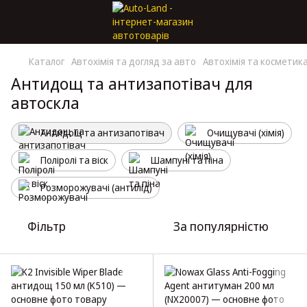
Каталог
Автохімія та догляд за авто
Автохімія та косметик
Антидощ та антизапотівач для
автоскла
Антидощ та антизапотівач
Очищувачі (хімія)
Поліролі та віск
Шампуні та піна
Розморожувачі (антилід)
Фільтр
За популярністю