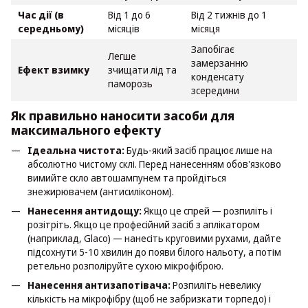
Час дії (в
Від 1 до 6
Від 2 тижнів до 1
середньому)
місяців
місяця
Запобігає
Легше
замерзанню
Ефект взимку
зчищати лід та
конденсату
паморозь
зсередини
Як правильно наносити засоби для
максимального ефекту
Ідеальна чистота:
Будь-який засіб працює лише на
абсолютно чистому склі. Перед нанесенням обов'язково
вимийте скло автошампунем та пройдіться
знежирювачем (антисиліконом).
Нанесення антидощу:
Якщо це спрей — розпиліть і
розітріть. Якщо це професійний засіб з аплікатором
(наприклад, Glaco) — нанесіть круговими рухами, дайте
підсохнути 5-10 хвилин до появи білого нальоту, а потім
ретельно розполіруйте сухою мікрофіброю.
Нанесення антизапотівача:
Розпиліть невелику
кількість на мікрофібру (щоб не забризкати торпедо) і