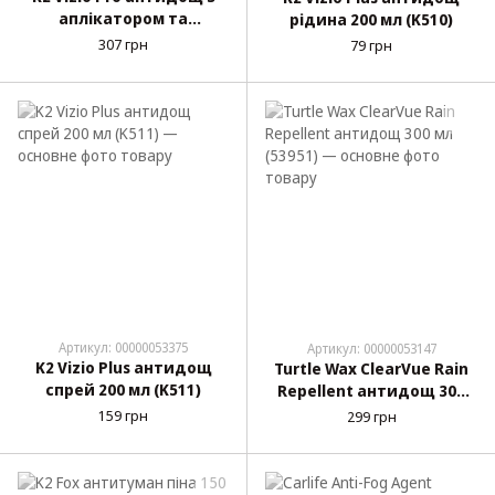
аплікатором та
рідина 200 мл (K510)
мікрофіброю 150 мл
307 грн
79 грн
(D4028)
Артикул: 00000053375
Артикул: 00000053147
K2 Vizio Plus антидощ
Turtle Wax ClearVue Rain
спрей 200 мл (K511)
Repellent антидощ 300
мл (53951)
159 грн
299 грн