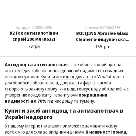
Артикул: 00000027896
Артикул: 00000067669
K2 Fox антизапотівач
BOLIJING Abrasive Glass
спрей 200 мл (K632)
Cleaner очищувач скла
абразивний 100 мл
79 грн
189 грн
(FH084-2)
Антидощ та антизапотівач
— це обов'язковий арсенал
автохімії для забезпечення ідеальної видимості в складних
погодних умовах.
Купити антидощ для авто
в Україні варто
для обробки лобового скла, дзеркал та фар. Ці засоби
створюють захисну плівку, яка відштовхує воду або запобігає
утворенню конденсату, гарантуючи
покращення
видимості до 70%
під час дощу та туману.
Купити засіб антидощ та антизапотівач в
Україні недорого
У нашому інтернет-магазині ви можете замовити якісну
автохімію для скла за вигідними цінами.
В наявності понад