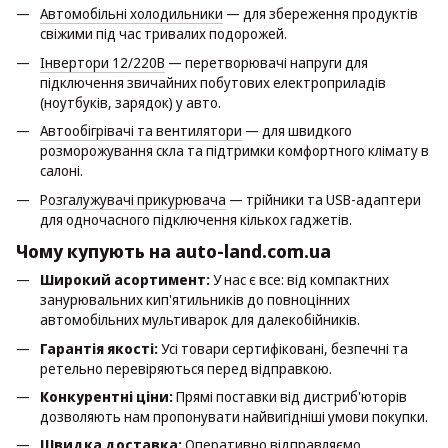
Автомобільні холодильники
— для збереження продуктів
свіжими під час тривалих подорожей.
Інвертори 12/220В
— перетворювачі напруги для
підключення звичайних побутових електроприладів
(ноутбуків, зарядок) у авто.
Автообігрівачі та вентилятори
— для швидкого
розморожування скла та підтримки комфортного клімату в
салоні.
Розгалужувачі прикурювача
— трійники та USB-адаптери
для одночасного підключення кількох гаджетів.
Чому купують на auto-land.com.ua
Широкий асортимент:
У нас є все: від компактних
занурювальних кип'ятильників до повноцінних
автомобільних мультиварок для далекобійників.
Гарантія якості:
Усі товари сертифіковані, безпечні та
ретельно перевіряються перед відправкою.
Конкурентні ціни:
Прямі поставки від дистриб'юторів
дозволяють нам пропонувати найвигідніші умови покупки.
Швидка доставка:
Оперативно відправляємо