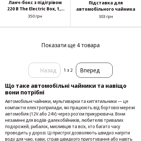
Ланч-бокс з підігрівом
Підставка для
220 В The Electric Box, 1,5
автомобільного чайника
л, від мережі
350 грн
303 грн
Показати ще 4 товара
Назад
Вперед
1
з 2
Що таке автомобільні чайники та навіщо
вони потрібні
Автомобільні чайники, мультиварки та кип'ятильники — це
компактні електроприлади, які працюють від бортової мережі
автомобіля (12V або 24V) через роз'єм прикурювача. Вони
незамінні для водіїв-далекобійників, любителів тривалих
подорожей, рибалок, мисливців та всіх, хто багато часу
проводить у дорозі. Ці пристрої дозволяють швидко нагріти
воду для чаю, кави, страв швидкого приготування або навіть