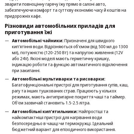
зварити повноцінну гарячу їжу прямо в салоні авто,
забезпечуючи комфорт та суттєву економію часу й коштів на
придорожніх кафе.
Різновиди автомобільних приладів для
приготування їжі
Автомобільні чайники:
Призначені для швидкого
кип'ятіння води. Відрізняються об'ємом (від 500 мл до 1300
мл), потужністю (120-250 Вт) та напругою живлення (12V
або 24V). Якісні моделі мають герметичну кришку,
індикацію роботи та функцію автоматичного відключення
при закипанні.
Автомобільні мультиварки та рисоварки:
Багатофункціональні пристрої для приготування супів, каш,
рагу та інших тушкованих страв. Працюють у кількох
режимах, мають антипригарне покриття чаші та таймер.
Об'єм зазвичай становить 1.5-2.5 літра.
Автомобільні кип'ятильники:
Найпростіші та
найкомпактніші пристрої для нагрівання води
безпосередньо в чашці чи термокружці. Ідеальний
бюджетний варіант для епізодичного використання.