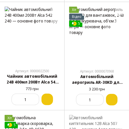
Хіт
Відео
5
Артикул: 00000022500
Артикул: 00000070968
Чайник автомобільний
Автомобільний
24В 400мл 200Вт Alca 542
аерогриль AR-30KD для
240
вантажівок, 24В від
773 грн
3 230 грн
прикурювача, об'єм 3
літри
Хіт
5