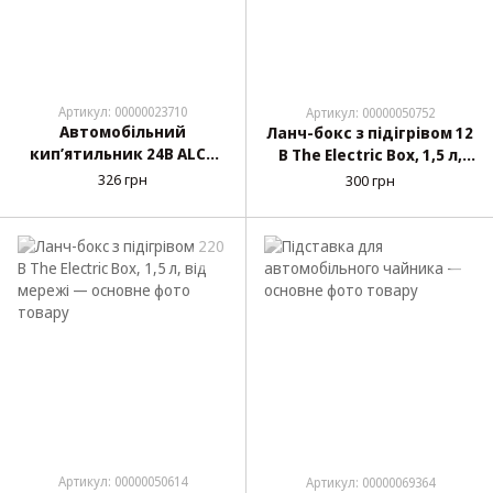
Артикул: 00000023710
Артикул: 00000050752
Автомобільний
Ланч-бокс з підігрівом 12
кип’ятильник 24В ALCA
В The Electric Box, 1,5 л,
507 240
від прикурювача
326 грн
300 грн
Артикул: 00000050614
Артикул: 00000069364