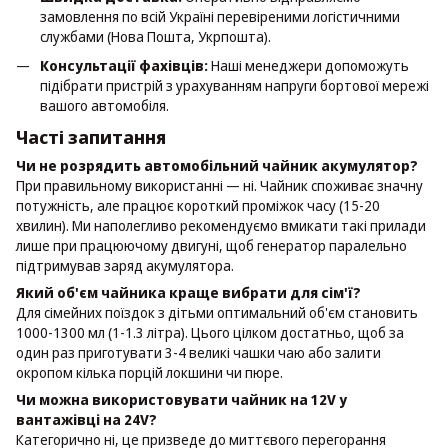
замовлення по всій Україні перевіреними логістичними
службами (Нова Пошта, Укрпошта).
Консультації фахівців:
Наші менеджери допоможуть
підібрати пристрій з урахуванням напруги бортової мережі
вашого автомобіля.
Часті запитання
Чи не розрядить автомобільний чайник акумулятор?
При правильному використанні — ні. Чайник споживає значну
потужність, але працює короткий проміжок часу (15-20
хвилин). Ми наполегливо рекомендуємо вмикати такі прилади
лише при працюючому двигуні, щоб генератор паралельно
підтримував заряд акумулятора.
Який об'єм чайника краще вибрати для сім'ї?
Для сімейних поїздок з дітьми оптимальний об'єм становить
1000-1300 мл (1-1.3 літра). Цього цілком достатньо, щоб за
один раз приготувати 3-4 великі чашки чаю або залити
окропом кілька порцій локшини чи пюре.
Чи можна використовувати чайник на 12V у
вантажівці на 24V?
Категорично ні, це призведе до миттєвого перегорання