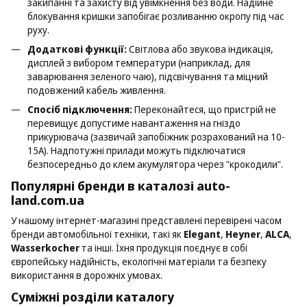
закипанні та захисту від увімкнення без води. Надійне
блокування кришки запобігає розливанню окропу під час
руху.
Додаткові функції:
Світлова або звукова індикація,
дисплей з вибором температури (наприклад, для
заварювання зеленого чаю), підсвічування та міцний
подовжений кабель живлення.
Спосіб підключення:
Переконайтеся, що пристрій не
перевищує допустиме навантаження на гніздо
прикурювача (зазвичай запобіжник розрахований на 10-
15А). Надпотужні прилади можуть підключатися
безпосередньо до клем акумулятора через "крокодили".
Популярні бренди в каталозі auto-
land.com.ua
У нашому інтернет-магазині представлені перевірені часом
бренди автомобільної техніки, такі як
Elegant
,
Heyner
,
ALCA
,
Wasserkocher
та інші. Їхня продукція поєднує в собі
європейську надійність, екологічні матеріали та безпеку
використання в дорожніх умовах.
Суміжні розділи каталогу