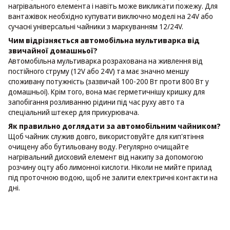
нагрівального елемента і навіть може викликати пожежу. Для
вантажівок необхідно купувати виключно моделі на 24V або
сучасні універсальні чайники з маркуванням 12/24V.
Чим відрізняється автомобільна мультиварка від
звичайної домашньої?
Автомобільна мультиварка розрахована на живлення від
постійного струму (12V або 24V) та має значно меншу
споживану потужність (зазвичай 100-200 Вт проти 800 Вт у
домашньої). Крім того, вона має герметичнішу кришку для
запобігання розливанню рідини під час руху авто та
спеціальний штекер для прикурювача.
Як правильно доглядати за автомобільним чайником?
Щоб чайник служив довго, використовуйте для кип'ятіння
очищену або бутильовану воду. Регулярно очищайте
нагрівальний дисковий елемент від накипу за допомогою
розчину оцту або лимонної кислоти. Ніколи не мийте прилад
під проточною водою, щоб не залити електричні контакти на
дні.