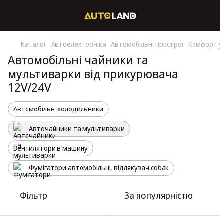
Каталог
Автоелектроніка
Автомобільні пристрої
Комфорт у
Автомобільні чайники та
мультиварки від прикурювача
12V/24V
Автомобільні холодильники
Авточайники та мультиварки
Вентилятори в машину
Фумігатори автомобільні, відлякувач собак
Фільтр
За популярністю