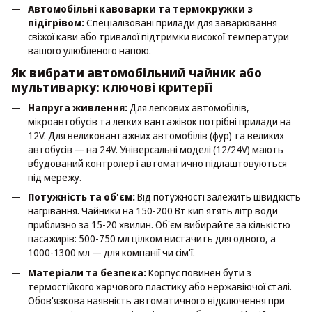
Автомобільні кавоварки та термокружки з
підігрівом:
Спеціалізовані прилади для заварювання
свіжої кави або тривалої підтримки високої температури
вашого улюбленого напою.
Як вибрати автомобільний чайник або
мультиварку: ключові критерії
Напруга живлення:
Для легкових автомобілів,
мікроавтобусів та легких вантажівок потрібні прилади на
12V. Для великовантажних автомобілів (фур) та великих
автобусів — на 24V. Універсальні моделі (12/24V) мають
вбудований контролер і автоматично підлаштовуються
під мережу.
Потужність та об'єм:
Від потужності залежить швидкість
нагрівання. Чайники на 150-200 Вт кип'ятять літр води
приблизно за 15-20 хвилин. Об'єм вибирайте за кількістю
пасажирів: 500-750 мл цілком вистачить для одного, а
1000-1300 мл — для компанії чи сім'ї.
Матеріали та безпека:
Корпус повинен бути з
термостійкого харчового пластику або нержавіючої сталі.
Обов'язкова наявність автоматичного відключення при