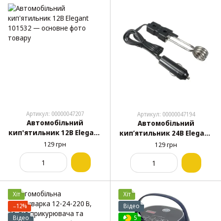
Артикул: 00000047207
Артикул: 00000047194
Автомобільний
Автомобільний
кип'ятильник 12В Elegant
кип’ятильник 24В Elegant
101532
101 533
129 грн
129 грн
Хіт
Хіт
−12%
Відео
Відео
5