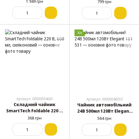
543 120
150Вт
1 949 грн
799 грн
Хіт
Артикул: 00000054665
Артикул: 00000046053
Складний чайник
Чайник автомобільний
SmartTech Foldable 220 В,
24В 500мл 120Вт Elegant
600 мл, силіконовий
101 531
368 грн
564 грн