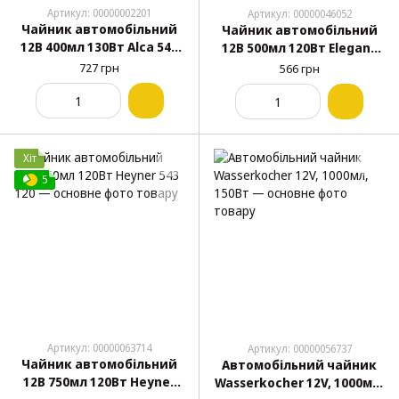
Артикул: 00000002201
Артикул: 00000046052
Чайник автомобільний
Чайник автомобільний
12В 400мл 130Вт Alca 542
12В 500мл 120Вт Elegant
120
101 530
727 грн
566 грн
Хіт
5
Артикул: 00000063714
Артикул: 00000056737
Чайник автомобільний
Автомобільний чайник
12В 750мл 120Вт Heyner
Wasserkocher 12V, 1000мл,