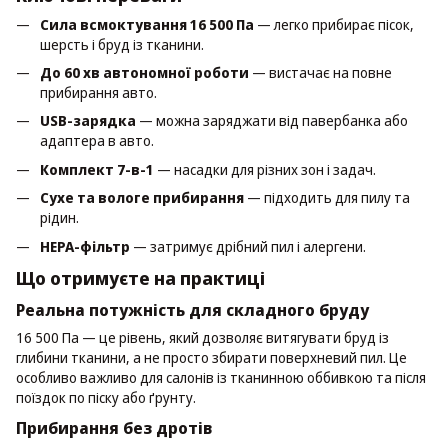
Сила всмоктування 16 500 Па
— легко прибирає пісок,
шерсть і бруд із тканини.
До 60 хв автономної роботи
— вистачає на повне
прибирання авто.
USB-зарядка
— можна заряджати від павербанка або
адаптера в авто.
Комплект 7-в-1
— насадки для різних зон і задач.
Сухе та вологе прибирання
— підходить для пилу та
рідин.
HEPA-фільтр
— затримує дрібний пил і алергени.
Що отримуєте на практиці
Реальна потужність для складного бруду
16 500 Па — це рівень, який дозволяє витягувати бруд із
глибини тканини, а не просто збирати поверхневий пил. Це
особливо важливо для салонів із тканинною оббивкою та після
поїздок по піску або ґрунту.
Прибирання без дротів