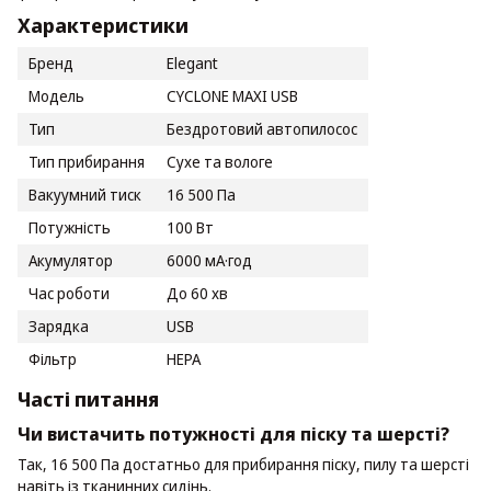
Характеристики
Бренд
Elegant
Модель
CYCLONE MAXI USB
Тип
Бездротовий автопилосос
Тип прибирання
Сухе та вологе
Вакуумний тиск
16 500 Па
Потужність
100 Вт
Акумулятор
6000 мА·год
Час роботи
До 60 хв
Зарядка
USB
Фільтр
HEPA
Часті питання
Чи вистачить потужності для піску та шерсті?
Так, 16 500 Па достатньо для прибирання піску, пилу та шерсті
навіть із тканинних сидінь.