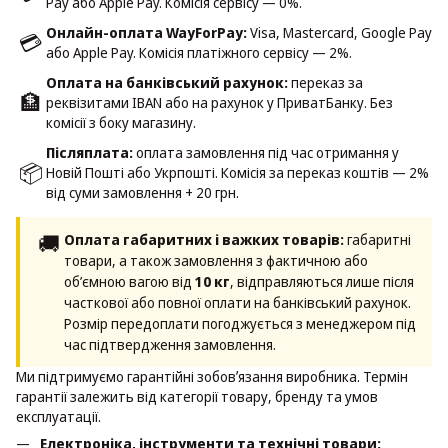
Pay або Apple Pay. Комісія сервісу — 0%.
Онлайн-оплата WayForPay:
Visa, Mastercard, Google Pay
💳
або Apple Pay. Комісія платіжного сервісу — 2%.
Оплата на банківський рахунок:
переказ за
🏦
реквізитами IBAN або на рахунок у ПриватБанку. Без
комісії з боку магазину.
Післяплата:
оплата замовлення під час отримання у
📦
Новій Пошті або Укрпошті. Комісія за переказ коштів — 2%
від суми замовлення + 20 грн.
🚚
Оплата габаритних і важких товарів:
габаритні
товари, а також замовлення з фактичною або
об’ємною вагою від
10 кг
, відправляються лише після
часткової або повної оплати на банківський рахунок.
Розмір передоплати погоджується з менеджером під
час підтвердження замовлення.
Ми підтримуємо гарантійні зобовʼязання виробника. Термін
гарантії залежить від категорії товару, бренду та умов
експлуатації.
Електроніка, інструменти та технічні товари: