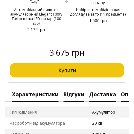
Автомобільний пилосос
Набір автомобіліста для
акумуляторний Elegant 100W
догляду за авто (11 предметів)
Turbo щітка LED-ліхтар (100
1 500 грн
238)
2 175 грн
3 675 грн
Купити
Характеристики
Відгуки
Доставка
Опл
Тип живлення
Акумулятор
Час роботи від акумулятора
20 хв