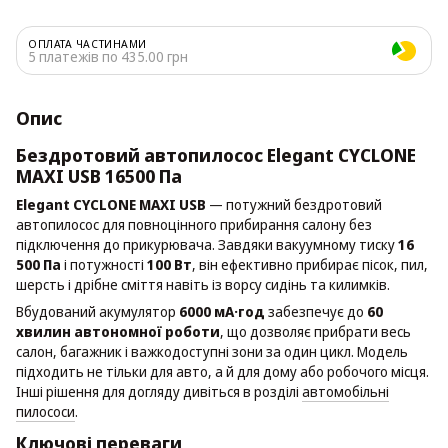
ОПЛАТА ЧАСТИНАМИ
5 платежів по 435.00 грн
Опис
Бездротовий автопилосос Elegant CYCLONE
MAXI USB 16500 Па
Elegant CYCLONE MAXI USB
— потужний бездротовий
автопилосос для повноцінного прибирання салону без
підключення до прикурювача. Завдяки вакуумному тиску
16
500 Па
і потужності
100 Вт
, він ефективно прибирає пісок, пил,
шерсть і дрібне сміття навіть із ворсу сидінь та килимків.
Вбудований акумулятор
6000 мА·год
забезпечує до
60
хвилин автономної роботи
, що дозволяє прибрати весь
салон, багажник і важкодоступні зони за один цикл. Модель
підходить не тільки для авто, а й для дому або робочого місця.
Інші рішення для догляду дивіться в розділі
автомобільні
пилососи
.
Ключові переваги