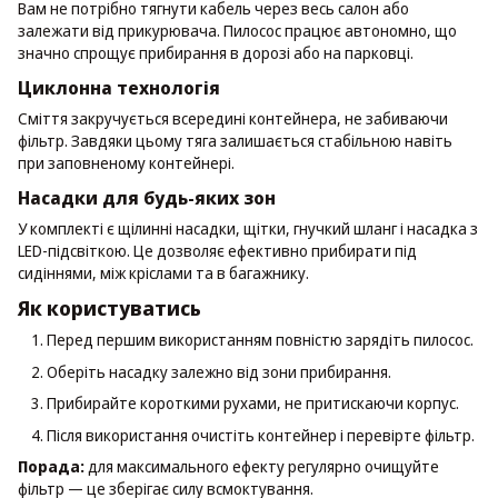
Вам не потрібно тягнути кабель через весь салон або
залежати від прикурювача. Пилосос працює автономно, що
значно спрощує прибирання в дорозі або на парковці.
Циклонна технологія
Сміття закручується всередині контейнера, не забиваючи
фільтр. Завдяки цьому тяга залишається стабільною навіть
при заповненому контейнері.
Насадки для будь-яких зон
У комплекті є щілинні насадки, щітки, гнучкий шланг і насадка з
LED-підсвіткою. Це дозволяє ефективно прибирати під
сидіннями, між кріслами та в багажнику.
Як користуватись
Перед першим використанням повністю зарядіть пилосос.
Оберіть насадку залежно від зони прибирання.
Прибирайте короткими рухами, не притискаючи корпус.
Після використання очистіть контейнер і перевірте фільтр.
Порада:
для максимального ефекту регулярно очищуйте
фільтр — це зберігає силу всмоктування.