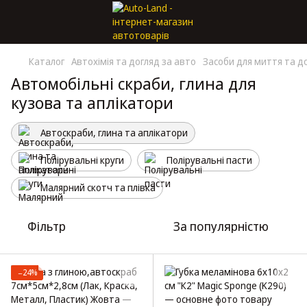
Каталог
Автохімія та догляд за авто
Засоби для миття та д
Автомобільні скраби, глина для
кузова та аплікатори
Автоскраби, глина та аплікатори
Полірувальні круги
Полірувальні пасти
Малярний скотч та плівка
Фільтр
За популярністю
−24%