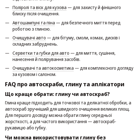
Поліролі та віск для кузова
— для захисту й фінішного
блиску після очищення.
Автошампуні та піна
— для безпечного миття перед
роботою з глиною.
Очищувачі авто
— для бітуму, смоли, комах, дисків і
складних забруднень.
Серветки та губки для авто
— для миття, сушіння,
нанесення й полірування засобів.
Очищувачі та автокосметика
— для комплексного догляду
за кузовом і салоном.
FAQ про автоскраби, глину та аплікатори
Що краще обрати: глину чи автоскраб?
Глина краще підходить для точкової та делікатної обробки, а
автоскраб зручніший для швидкого очищення великих площ.
Для першого досвіду можна обрати глину середньої
жорсткості, а для частого використання — автоскраб-
рукавицю або губку.
Чи можна використовувати глину без