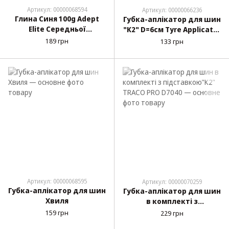
Артикул: 00000068594
Артикул: 00000066236
Глина Синя 100g Adept
Губка-аплікатор для шин
Elite Середньої
"К2" D=6см Tyre Applicator
жорсткості
K720
189 грн
133 грн
Артикул: 00000068595
Артикул: 00000070259
Губка-аплікатор для шин
Губка-аплікатор для шин
Хвиля
в комплекті з
підставкою"К2" TRACO
159 грн
229 грн
PRO D7040