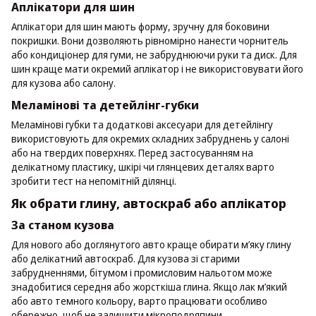
Аплікатори для шин
Аплікатори для шин мають форму, зручну для боковини
покришки. Вони дозволяють рівномірно нанести чорнитель
або кондиціонер для гуми, не забруднюючи руки та диск. Для
шин краще мати окремий аплікатор і не використовувати його
для кузова або салону.
Меламінові та детейлінг-губки
Меламінові губки та додаткові аксесуари для детейлінгу
використовують для окремих складних забруднень у салоні
або на твердих поверхнях. Перед застосуванням на
делікатному пластику, шкірі чи глянцевих деталях варто
зробити тест на непомітній ділянці.
Як обрати глину, автоскраб або аплікатор
За станом кузова
Для нового або доглянутого авто краще обирати м’яку глину
або делікатний автоскраб. Для кузова зі старими
забрудненнями, бітумом і промисловим нальотом може
знадобитися середня або жорсткіша глина. Якщо лак м’який
або авто темного кольору, варто працювати особливо
обережно, щоб не залишити мікроподряпини.