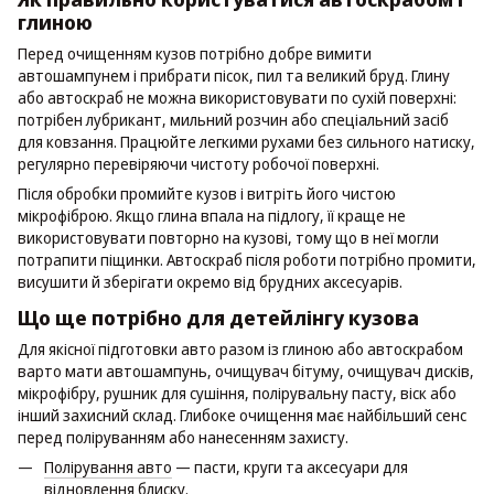
глиною
Перед очищенням кузов потрібно добре вимити
автошампунем і прибрати пісок, пил та великий бруд. Глину
або автоскраб не можна використовувати по сухій поверхні:
потрібен лубрикант, мильний розчин або спеціальний засіб
для ковзання. Працюйте легкими рухами без сильного натиску,
регулярно перевіряючи чистоту робочої поверхні.
Після обробки промийте кузов і витріть його чистою
мікрофіброю. Якщо глина впала на підлогу, її краще не
використовувати повторно на кузові, тому що в неї могли
потрапити піщинки. Автоскраб після роботи потрібно промити,
висушити й зберігати окремо від брудних аксесуарів.
Що ще потрібно для детейлінгу кузова
Для якісної підготовки авто разом із глиною або автоскрабом
варто мати автошампунь, очищувач бітуму, очищувач дисків,
мікрофібру, рушник для сушіння, полірувальну пасту, віск або
інший захисний склад. Глибоке очищення має найбільший сенс
перед поліруванням або нанесенням захисту.
Полірування авто
— пасти, круги та аксесуари для
відновлення блиску.