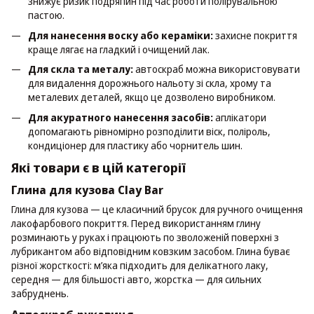
знижує ризик подряпин під час роботи полірувальною
пастою.
Для нанесення воску або кераміки:
захисне покриття
краще лягає на гладкий і очищений лак.
Для скла та металу:
автоскраб можна використовувати
для видалення дорожнього нальоту зі скла, хрому та
металевих деталей, якщо це дозволено виробником.
Для акуратного нанесення засобів:
аплікатори
допомагають рівномірно розподілити віск, поліроль,
кондиціонер для пластику або чорнитель шин.
Які товари є в цій категорії
Глина для кузова Clay Bar
Глина для кузова — це класичний брусок для ручного очищення
лакофарбового покриття. Перед використанням глину
розминають у руках і працюють по зволоженій поверхні з
лубрикантом або відповідним ковзким засобом. Глина буває
різної жорсткості: м’яка підходить для делікатного лаку,
середня — для більшості авто, жорстка — для сильних
забруднень.