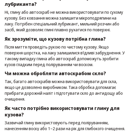
лубриканта?
Ні, глину або автоскраб не можна використовувати по сухому
кузову. Без ковзання можна залишити мікроподряпини на
лаку. Потрібен спеціальний лубрикант, мильний розчин або
засіб, який дозволяє глині плавно рухатися по поверхні.
Як зрозуміти, що кузову потрібна глина?
Після миття проведіть рукою по чистому кузову. Якщо
поверхня шорстка, на лаку залишилися в’їдливі забруднення. У
такому випадку глина або автоскраб допоможуть зробити
кузов гладким перед поліруванням чи воском.
Чи можна обробляти автоскрабом скло?
Так, багато автоскрабів можна використовувати для скла,
якщо це дозволено виробником. Така обробка допомагає
прибрати дорожній наліт і підготувати скло до антидощу або
очищення.
Як часто потрібно використовувати глину для
кузова?
Зазвичай глину використовують перед поліруванням,
нанесенням воску або 1–2 рази на рік для глибокого очищення.