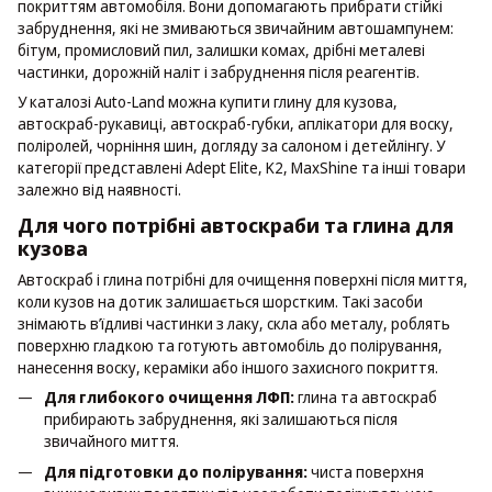
покриттям автомобіля. Вони допомагають прибрати стійкі
забруднення, які не змиваються звичайним автошампунем:
бітум, промисловий пил, залишки комах, дрібні металеві
частинки, дорожній наліт і забруднення після реагентів.
У каталозі Auto-Land можна купити глину для кузова,
автоскраб-рукавиці, автоскраб-губки, аплікатори для воску,
поліролей, чорніння шин, догляду за салоном і детейлінгу. У
категорії представлені Adept Elite, K2, MaxShine та інші товари
залежно від наявності.
Для чого потрібні автоскраби та глина для
кузова
Автоскраб і глина потрібні для очищення поверхні після миття,
коли кузов на дотик залишається шорстким. Такі засоби
знімають в’їдливі частинки з лаку, скла або металу, роблять
поверхню гладкою та готують автомобіль до полірування,
нанесення воску, кераміки або іншого захисного покриття.
Для глибокого очищення ЛФП:
глина та автоскраб
прибирають забруднення, які залишаються після
звичайного миття.
Для підготовки до полірування:
чиста поверхня