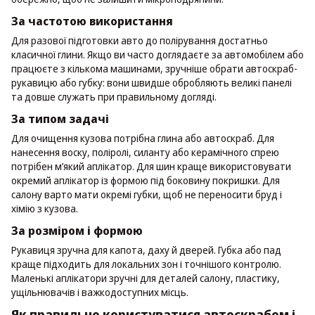
За частотою використання
Для разової підготовки авто до полірування достатньо
класичної глини. Якщо ви часто доглядаєте за автомобілем або
працюєте з кількома машинами, зручніше обрати автоскраб-
рукавицю або губку: вони швидше обробляють великі панелі
та довше служать при правильному догляді.
За типом задачі
Для очищення кузова потрібна глина або автоскраб. Для
нанесення воску, поліролі, силанту або керамічного спрею
потрібен м’який аплікатор. Для шин краще використовувати
окремий аплікатор із формою під боковину покришки. Для
салону варто мати окремі губки, щоб не переносити бруд і
хімію з кузова.
За розміром і формою
Рукавиця зручна для капота, даху й дверей. Губка або пад
краще підходить для локальних зон і точнішого контролю.
Маленькі аплікатори зручні для деталей салону, пластику,
ущільнювачів і важкодоступних місць.
Як правильно користуватися автоскрабом і