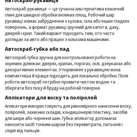
Автоскраб-рукавиця
Автоскраб-рукавиця — це сучасна альтернатива класичній
глині для швидкої обробки великих площ. Робочий шар
рукавиці знімає забруднення з кузова, скла або інших гладких
поверхонь, а формат рукавиці зручний для капота, даху,
дверей і крил. Такий варіант підходить тим, хто часто
доглядає за авто або працює з кількома машинами.
Автоскраб-губка або пад
Автоскраб-губка зручна для контрольованої роботи на
окремих ділянках: дверях, крилах, порогах, склі, дзеркалах або
декоративних елементах. У порівнянні з рукавицею вона
компактніша й краще підходить для локальної обробки. Після
роботи автоскраб потрібно промити чистою водою та
зберігати без піску й бруду на робочій поверхні.
Аплікатори для воску та поліролей
Аплікатори використовують для рівномірного нанесення воску,
поліролей, захисних складів, кондиціонерів пластику, засобів
для шкіри або чорніння шин. Губка-аплікатор допомагає
наносити засіб тонким шаром без перевитрати, патьоків і
слідів від пальців.