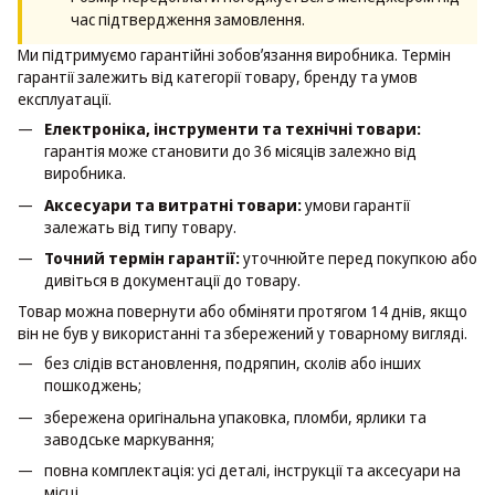
час підтвердження замовлення.
Ми підтримуємо гарантійні зобовʼязання виробника. Термін
гарантії залежить від категорії товару, бренду та умов
експлуатації.
Електроніка, інструменти та технічні товари:
гарантія може становити до 36 місяців залежно від
виробника.
Аксесуари та витратні товари:
умови гарантії
залежать від типу товару.
Точний термін гарантії:
уточнюйте перед покупкою або
дивіться в документації до товару.
Товар можна повернути або обміняти протягом 14 днів, якщо
він не був у використанні та збережений у товарному вигляді.
без слідів встановлення, подряпин, сколів або інших
пошкоджень;
збережена оригінальна упаковка, пломби, ярлики та
заводське маркування;
повна комплектація: усі деталі, інструкції та аксесуари на
місці.