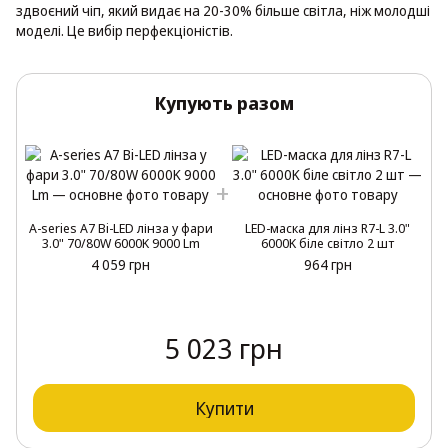
здвоєний чіп, який видає на 20-30% більше світла, ніж молодші
моделі. Це вибір перфекціоністів.
Купують разом
A-series A7 Bi-LED лінза у фари
LED-маска для лінз R7-L 3.0"
3.0" 70/80W 6000K 9000 Lm
6000K біле світло 2 шт
4 059 грн
964 грн
5 023 грн
Купити