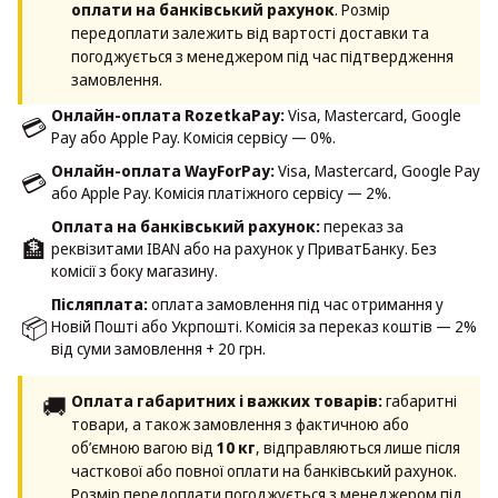
оплати на банківський рахунок
. Розмір
передоплати залежить від вартості доставки та
погоджується з менеджером під час підтвердження
замовлення.
Онлайн-оплата RozetkaPay:
Visa, Mastercard, Google
💳
Pay або Apple Pay. Комісія сервісу — 0%.
Онлайн-оплата WayForPay:
Visa, Mastercard, Google Pay
💳
або Apple Pay. Комісія платіжного сервісу — 2%.
Оплата на банківський рахунок:
переказ за
🏦
реквізитами IBAN або на рахунок у ПриватБанку. Без
комісії з боку магазину.
Післяплата:
оплата замовлення під час отримання у
📦
Новій Пошті або Укрпошті. Комісія за переказ коштів — 2%
від суми замовлення + 20 грн.
🚚
Оплата габаритних і важких товарів:
габаритні
товари, а також замовлення з фактичною або
об’ємною вагою від
10 кг
, відправляються лише після
часткової або повної оплати на банківський рахунок.
Розмір передоплати погоджується з менеджером під