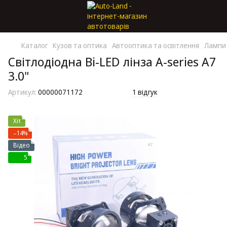
Каталог
Кузов та оптика
Автооптика та освітлення
Лампи 
Світлодіодна Bi-LED лінза A-series A7
3.0"
Артикул:
00000071172
1 відгук
Хіт
−14%
Відео
5