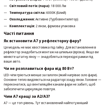
Світловий потік (пара):
18 000 Лм
Температура світла:
6000K (Білий)
Охолодження:
Активне (Турбовентилятор)
Комплектація:
2 лінзи, фірмова упаковка
Часті питання
Як встановити A7 у рефлекторну фару?
Ця модель не має хвостовика під гайку. Для встановлення в
рефлектор знадобиться монтаж на шпильки (врізка). Якщо ви
міняєте штатну лінзу — знадобляться перехідні рамки під
ваше авто.
Чи не розплавиться фара від 80 Вт?
LED-чіпи гріються менше за галоген (який нагріває скло фари).
Основне тепло виділяється на радіаторі ззаду лінзи. Головне —
переконатися, що вентиляційні канали фари не забиті, щоб
забезпечити циркуляцію повітря.
Чим A7 кращі за A2/A3?
A7 — це топ-рівень. Тут встановлений найпотужніший