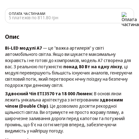
ОПЛАТА ЧАСТИНАМИ
5 платежів по 811.80 грн
Опис
Bi-LED модулі A7
— це "важка артилерія" у світі
автомобільного світла. Якщо ви шукаєте максимальну
яскравість і не готові до компромісів, модель A7 створена для
вас. З реальною потужністю
понад 80 Вт на одну лінзу
, ці
модулі перевершують більшість існуючих аналогів, генеруючи
світловий потік, який перетворює нічну поїздку на безпечну
подорож при денному світлі.
Здвоєний Чіп ETI3570 та 18 000 Люмен:
В основі лінзи
лежить унікальна архітектура з інтегрованим
здвоєним
чіпом (Double Chip)
. Це дозволило досягти рекордної
щільності світла. Ви отримуєте не просто яскраву пляму, а
широчезне заливання дороги перед капотом та потужний
промінь, що б'є на сотні метрів вперед, забезпечуючи
видимість у найгіршу погоду.