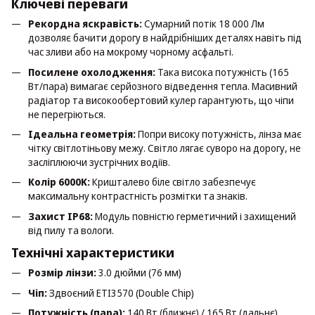
Ключеві переваги
Рекордна яскравість:
Сумарний потік 18 000 Лм
дозволяє бачити дорогу в найдрібніших деталях навіть під
час зливи або на мокрому чорному асфальті.
Посилене охолодження:
Така висока потужність (165
Вт/пара) вимагає серйозного відведення тепла. Масивний
радіатор та високообертовий кулер гарантують, що чіпи
не перегріються.
Ідеальна геометрія:
Попри високу потужність, лінза має
чітку світлотіньову межу. Світло лягає суворо на дорогу, не
засліплюючи зустрічних водіїв.
Колір 6000K:
Кришталево біле світло забезпечує
максимальну контрастність розмітки та знаків.
Захист IP68:
Модуль повністю герметичний і захищений
від пилу та вологи.
Технічні характеристики
Розмір лінзи:
3.0 дюйми (76 мм)
Чіп:
Здвоєний ETI3570 (Double Chip)
Потужність (пара):
140 Вт (ближнє) / 165 Вт (дальнє)