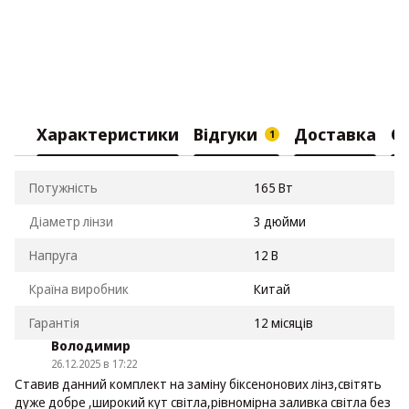
Характеристики
Відгуки
Доставка
О
1
Потужність
165 Вт
Діаметр лінзи
3 дюйми
Напруга
12 В
Країна виробник
Китай
Гарантія
12 місяців
Володимир
26.12.2025 в 17:22
Ставив данний комплект на заміну біксенонових лінз,світять
дуже добре ,широкий кут світла,рівномірна заливка світла без